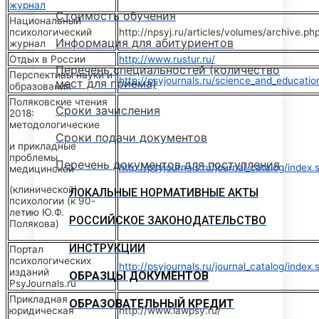
журнал
Стоимость обучения
Национальный
психологический
http://npsyj.ru/articles/volumes/archive.ph
Информация для абитуриентов
журнал
Отдых в России
http://www.rustur.ru/
Перечень специальностей (количество
Перспективы науки и
http://psyjournals.ru/science_and_educatio
мест для приема)
образования
Поляковские чтения
Сроки зачисления
2018:
методологические
Сроки подачи документов
и прикладные
проблемы
Перечень документов для поступления
http://psyjournals.ru/journal_catalog/index.
медицинской
(клинической)
ЛОКАЛЬНЫЕ НОРМАТИВНЫЕ АКТЫ
психологии (к 90-
летию Ю.Ф.
РОССИЙСКОЕ ЗАКОНОДАТЕЛЬСТВО
Полякова)
ИНСТРУКЦИИ
Портал
психологических
http://psyjournals.ru/journal_catalog/index.
изданий
ОБРАЗЦЫ ДОКУМЕНТОВ
PsyJournals.ru
Прикладная
ОБРАЗОВАТЕЛЬНЫЙ КРЕДИТ
юридическая
http://www.lawpsy.ru/