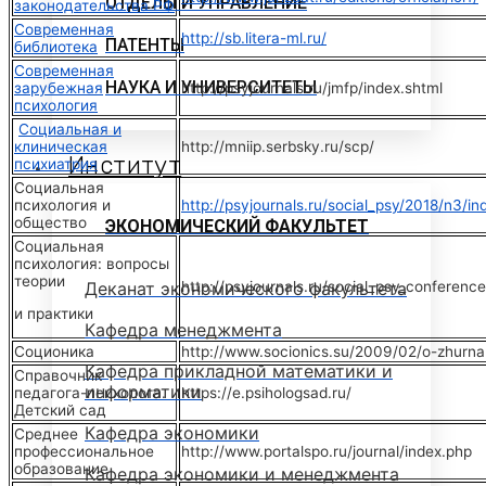
ОТДЕЛЫ И УПРАВЛЕНИЕ
законодательства РФ
Современная
http://sb.litera-ml.ru/
ПАТЕНТЫ
библиотека
Современная
НАУКА И УНИВЕРСИТЕТЫ
зарубежная
http://psyjournals.ru/jmfp/index.shtml
психология
Социальная и
клиническая
http://mniip.serbsky.ru/scp/
Институт
психиатрия
Социальная
психология и
http://psyjournals.ru/social_psy/2018/n3/in
общество
ЭКОНОМИЧЕСКИЙ ФАКУЛЬТЕТ
Социальная
психология: вопросы
теории
Деканат экономического факультета
http://psyjournals.ru/social_psy_conference
и практики
Кафедра менеджмента
Соционика
http://www.socionics.su/2009/02/o-zhurnal
Кафедра прикладной математики и
Справочник
информатики
педагога-психолога.
https://e.psihologsad.ru/
Детский сад
Кафедра экономики
Среднее
профессиональное
http://www.portalspo.ru/journal/index.php
образование
Кафедра экономики и менеджмента