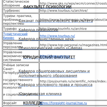
Статистическое
http://www.gks.ru/wps/wcm/connect/rossta
обозрение
ФАКУЛЬТЕТ ПСИХОЛОГИИ
Турбизнес
http://www.tourbus.ru/archive/
Туризм: практика,
проблемы,
https://www.tourismexpo.ru/leisure/about/a
Деканат психологического факультета
перспективы
Туринфо
http://www.tourinfo.ru/archive
Кафедра психологии
Туристический
http://www.tourbus.ru/
бизнес
Кафедра общественных наук
Управление
http://www.top-personal.ru/magazines.html
персоналом
Психологический центр «Сфера»
Управление
экономическими
http://www.uecs.ru
ЮРИДИЧЕСКИЙ ФАКУЛЬТЕТ
системами
Учёные записки
Санкт-
Кафедра общеправовых дисциплин и
Петербургского
дополнительного образования
государственного
http://psyjournals.ru/scientific_notes/index
института
Кафедра уголовного права и процесса
психологии
Юридическая клиника
и социальной работы
КОЛЛЕДЖ
Форсайт
https://foresight-journal.hse.ru