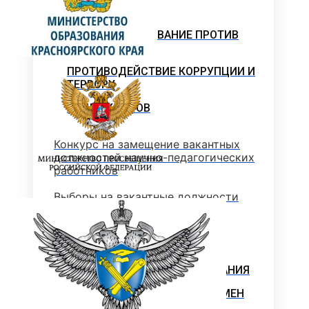
ПАРТНЕРЫ
НАУКА И ОБРАЗОВАНИЕ ПРОТИВ
ТЕРРОРА
ПРОТИВОДЕЙСТВИЕ КОРРУПЦИИ И
ТЕРРОРУ
ОТДЕЛ КАДРОВ
Конкурс на замещение вакантных
должностей научно-педагогических
работников
Выборы на вакантные должности
Вакансии
ОБЩИЙ ОТДЕЛ
ОЦЕНКА КАЧЕСТВА ОБРАЗОВАНИЯ
ДЕМОНСТРАЦИОННЫЙ ЭКЗАМЕН