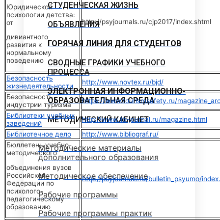
СТУДЕНЧЕСКАЯ ЖИЗНЬ
Юридической
психологии детства:
http://psyjournals.ru/cjp2017/index.shtml
от
ОБЪЯВЛЕНИЯ
дивиантного
ГОРЯЧАЯ ЛИНИЯ ДЛЯ СТУДЕНТОВ
развития к
нормальному
поведению
СВОДНЫЕ ГРАФИКИ УЧЕБНОГО
ПРОЦЕССА
Безопасность
http://www.novtex.ru/bjd/
жизнедеятельности
ЭЛЕКТРОННАЯ ИНФОРМАЦИОННО-
Безопасность
ОБРАЗОВАТЕЛЬНАЯ СРЕДА
https://www.tourismsafety.ru/magazine_arc
индустрии туризма
Библиотеки учебных
МЕТОДИЧЕСКИЙ КАБИНЕТ
http://www.lib-journal.ru/magazine.html
заведений
Библиотечное дело
http://www.bibliograf.ru/
Бюллетень учебно-
Методические материалы
методического
дополнительного образования
объединения вузов
Методическое обеспечение
Российской
http://psyjournals.ru/bulletin_psyumo/index
Федерации по
психолого-
Рабочие программы
педагогическому
образованию
Рабочие программы практик