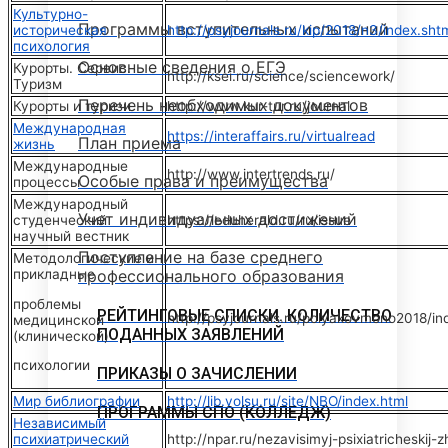
Культурно-
Программы вступительных испытаний
историческая
http://psyjournals.ru/kip/2018/n3/index.sht
психология
Основные сведения о ЕГЭ
Курорты. Сервис.
http://ksei.ru/science/sciencework/
Туризм
Перечень необходимых документов
Курорты и туризи
http://www.kur-tur.ru/journal
Международная
https://interaffairs.ru/virtualread
План приема
жизнь
Международные
http://www.intertrends.ru/
Особые права и преимущества
процессы
Международный
Учет индивидуальных достижений
студенческий
https://eduherald.ru/ru/issue
научный вестник
Поступление на базе среднего
Методологические и
прикладные
профессионального образования
проблемы
РЕЙТИНГОВЫЕ СПИСКИ. КОЛИЧЕСТВО
http://psyjournals.ru/polyakovmono2018/in
медицинской
ПОДАННЫХ ЗАЯВЛЕНИЙ
(клинической)
психологии
ПРИКАЗЫ О ЗАЧИСЛЕНИИ
Мир библиографии
http://lib.volsu.ru/site/NBO/index.html
ПРОГРАММЫ СПО (КОЛЛЕДЖ)
Независимый
психиатрический
http://npar.ru/nezavisimyj-psixiatricheski