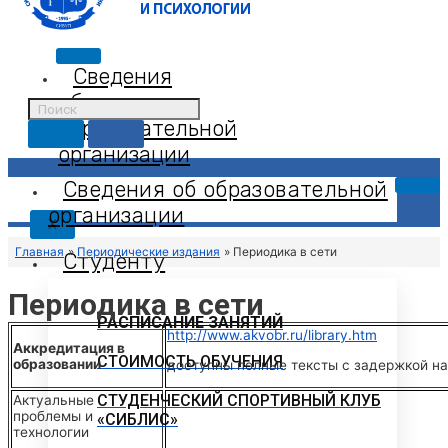
Сведения
об
образовательной
организации
Сведения об образовательной
организации
X
Главная
Периодические издания
Периодика в сети
Студенту
Периодика в сети
РАСПИСАНИЕ ЗАНЯТИЙ
http://www.akvobr.ru/library.htm
Аккредитация в
СТОИМОСТЬ ОБУЧЕНИЯ
образовании
доступны полные тексты с задержкой на
СТУДЕНЧЕСКИЙ СПОРТИВНЫЙ КЛУБ
Актуальные
проблемы и
«СИБЛИС»
технологии