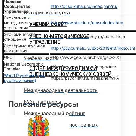
Человек.
Сообщество.
http://chsu.kubsu.ru/index.php/ru/
Управление
История колледжа
Экономика и
менеджмент систем
http://www.sbook.ru/emsu/index.htm
УЧЁНЫЙ СОВЕТ
управления
Экономические
УЧЕБНО-МЕТОДИЧЕСКОЕ
https://creativeconomy.ru/journals/eo
отношения
УПРАВЛЕНИЕ
Экспериментальная
http://psyjournals.ru/exp/2018/n3/index.sht
психология
GEO
Учебная часть
http://www.geo.ru/archive/geo-205
National Geographic
http://www.nat-geo.ru/magazine/
ОТДЕЛ МЕЖДУНАРОДНЫХ И
Traveler
ВНЕШНЕЭКОНОМИЧЕСКИХ СВЯЗЕЙ
World Psychiatry (на
https://psychiatr.ru/magazine/WPA
русском языке)
Международная деятельность
ВУЗы партнеры
Полезные ресурсы
Международный рейтинг
Информация для иностранных
студентов