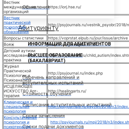
Вестник
Объявления
международных
https://iorj.hse.ru/
организаций
Вестник
практической
http://psyjournals.ru/vestnik_psyobr/2018/n
Абитуриенту
психологии
образования
Вопросы статистики
https://voprstat.elpub.ru/jour/issue/archive
ИНФОРМАЦИЯ ДЛЯ АБИТУРИЕНТОВ
Вояж
www.voyagemagazine.ru
Детский аутизм:
ВЫСШЕЕ ОБРАЗОВАНИЕ
исследования и
http://psyjournals.ru/child_autism/index.sht
практика
(БАКАЛАВРИАТ)
Журнал
Практической
http://psyjournal.ru/index.php
Психологии и
Перечень направлений и
Психоанализа
вступительных испытаний
ИСЦЕЛЯЮЩЕЕ
ИСКУССТВО Арт-
http://healingarts.ru/
Стоимость обучения
терапия
Клиническая и
Расписание вступительных испытаний
специальная
http://psyjournals.ru/psyclin/2018/n3/index
психология
Сроки зачисления
Консультативная
психология и
http://psyjournals.ru/mpj/2018/n3/index.s
Сроки подачи документов
психотерапия