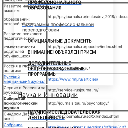
ПРОФЕССИОНАЛЬНОГО
Развитие инклюзии в
ОБРАЗОВАНИЯ
высшем
http://psyjournals.ru/inclusdev_2018/index.
образовании:
сетевой подход
Программы профессиональной
переподготовки
Развитие психолого-
педагогической
ОФИЦИАЛЬНЫЕ ДОКУМЕНТЫ
http://psyjournals.ru/ppcdev/index.shtml
компетентности
родителей
ВНИМАНИЕ! ОБЪЯВЛЕН ПРИЕМ
обучающихся
ДОПОЛНИТЕЛЬНЫЕ
Россия в глобальной
ОБЩЕОБРАЗОВАТЕЛЬНЫЕ
https://globalaffairs.ru/
политике
ПРОГРАММЫ
Русский
https://www.rmj.ru/articles/
медицинский журнал
Сервис в России и за
http://service-rusjournal.ru/
рубежом
Наука и Инновации
Сибирский
психологический
http://journals.tsu.ru/psychology/
журнал
НАУЧНО-ИССЛЕДОВАТЕЛЬСКАЯ
Синдром Дауна XXI
http://psyjournals.ru/sdXXI/index.shtml
ДЕЯТЕЛЬНОСТЬ
век
Собрание
http://www.jurizdat.ru/editions/official/lcrf/