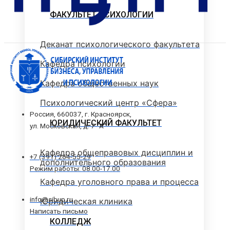
ФАКУЛЬТЕТ ПСИХОЛОГИИ
Деканат психологического факультета
Кафедра психологии
Кафедра общественных наук
Психологический центр «Сфера»
Россия, 660037, г. Красноярск,
ЮРИДИЧЕСКИЙ ФАКУЛЬТЕТ
ул. Московская, д. 7 "А"
Кафедра общеправовых дисциплин и
+7 (391) 264-55-29
дополнительного образования
Режим работы: 08.00-17.00
Кафедра уголовного права и процесса
info@sibup.ru
Юридическая клиника
Написать письмо
КОЛЛЕДЖ