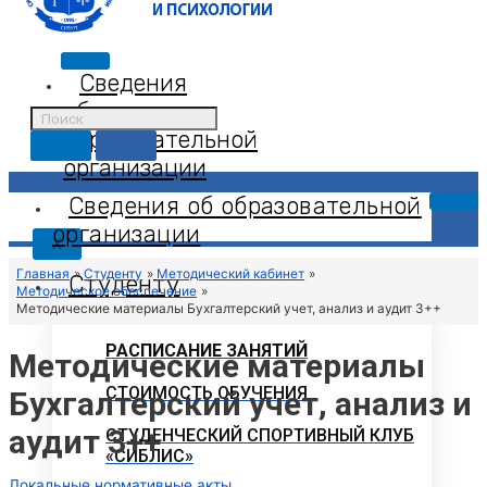
Сведения
об
образовательной
организации
Сведения об образовательной
организации
X
Главная
Студенту
Методический кабинет
Студенту
Методическое обеспечение
Методические материалы Бухгалтерский учет, анализ и аудит 3++
РАСПИСАНИЕ ЗАНЯТИЙ
Методические материалы
СТОИМОСТЬ ОБУЧЕНИЯ
Бухгалтерский учет, анализ и
аудит 3++
СТУДЕНЧЕСКИЙ СПОРТИВНЫЙ КЛУБ
«СИБЛИС»
Локальные нормативные акты