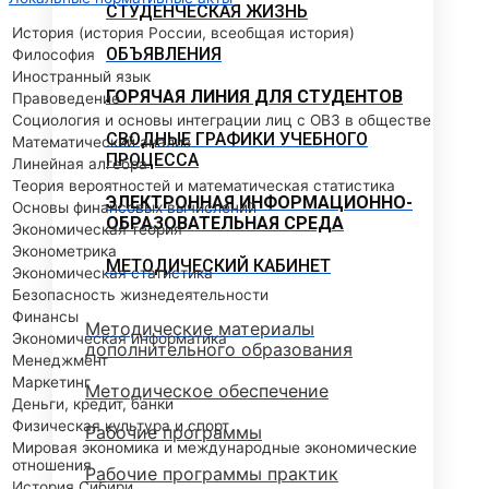
СТУДЕНЧЕСКАЯ ЖИЗНЬ
История (история России, всеобщая история)
ОБЪЯВЛЕНИЯ
Философия
Иностранный язык
ГОРЯЧАЯ ЛИНИЯ ДЛЯ СТУДЕНТОВ
Правоведение
Социология и основы интеграции лиц с ОВЗ в обществе
СВОДНЫЕ ГРАФИКИ УЧЕБНОГО
Математический анализ
ПРОЦЕССА
Линейная алгебра
Теория вероятностей и математическая статистика
ЭЛЕКТРОННАЯ ИНФОРМАЦИОННО-
Основы финансовых вычислений
ОБРАЗОВАТЕЛЬНАЯ СРЕДА
Экономическая теория
Эконометрика
МЕТОДИЧЕСКИЙ КАБИНЕТ
Экономическая статистика
Безопасность жизнедеятельности
Финансы
Методические материалы
Экономическая информатика
дополнительного образования
Менеджмент
Маркетинг
Методическое обеспечение
Деньги, кредит, банки
Физическая культура и спорт
Рабочие программы
Мировая экономика и международные экономические
отношения
Рабочие программы практик
История Сибири