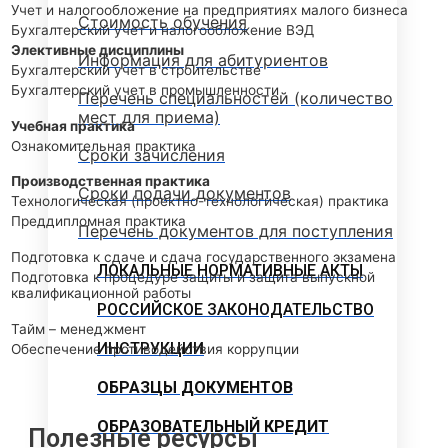
Учет и налогообложение на предприятиях малого бизнеса
Стоимость обучения
Бухгалтерский учет и налогообложение ВЭД
Элективные дисциплины
Информация для абитуриентов
Бухгалтерский учет в строительстве
Бухгалтерский учет в промышленности
Перечень специальностей (количество
мест для приема)
Учебная практика
Ознакомительная практика
Сроки зачисления
Производственная практика
Сроки подачи документов
Технологическая (проектно-технологическая) практика
Преддипломная практика
Перечень документов для поступления
Подготовка к сдаче и сдача государственного экзамена
ЛОКАЛЬНЫЕ НОРМАТИВНЫЕ АКТЫ
Подготовка к процедуре защиты и защита выпускной
квалификационной работы
РОССИЙСКОЕ ЗАКОНОДАТЕЛЬСТВО
Тайм – менеджмент
ИНСТРУКЦИИ
Обеспечение противодействия коррупции
ОБРАЗЦЫ ДОКУМЕНТОВ
ОБРАЗОВАТЕЛЬНЫЙ КРЕДИТ
Полезные ресурсы