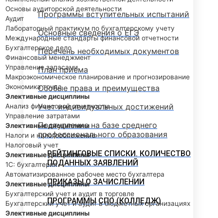
Основы аудиторской деятельности
Программы вступительных испытаний
Аудит
Лабораторный практикум по бухгалтерскому учету
Основные сведения о ЕГЭ
Международные стандарты финансовой отчетности
Бухгалтерское дело
Перечень необходимых документов
Финансовый менеджмент
Управление запасами
План приема
Макроэкономическое планирование и прогнозирование
Экономика труда
Особые права и преимущества
Элективные дисциплины
Учет индивидуальных достижений
Анализ финансовой отчетности
Управление затратами
Поступление на базе среднего
Элективные дисциплины
профессионального образования
Налоги и налогообложение
Налоговый учет
РЕЙТИНГОВЫЕ СПИСКИ. КОЛИЧЕСТВО
Элективные дисциплины
ПОДАННЫХ ЗАЯВЛЕНИЙ
1С: бухгалтерия
Автоматизированное рабочее место бухгалтера
ПРИКАЗЫ О ЗАЧИСЛЕНИИ
Элективные дисциплины
Бухгалтерский учет и аудит в торговле
ПРОГРАММЫ СПО (КОЛЛЕДЖ)
Бухгалтерский учет и аудит в бюджетных организациях
Элективные дисциплины