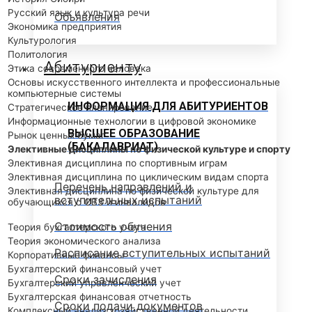
Русский язык и культура речи
Объявления
Экономика предприятия
Культурология
Политология
Абитуриенту
Этика современного человека
Основы искусственного интеллекта и профессиональные
компьютерные системы
ИНФОРМАЦИЯ ДЛЯ АБИТУРИЕНТОВ
Стратегическое планирование
Информационные технологии в цифровой экономике
ВЫСШЕЕ ОБРАЗОВАНИЕ
Рынок ценных бумаг
(БАКАЛАВРИАТ)
Элективные дисциплины по физической культуре и спорту
Элективная дисциплина по спортивным играм
Элективная дисциплина по циклическим видам спорта
Перечень направлений и
Элективная дисциплина по физической культуре для
вступительных испытаний
обучающихся с ОВЗ и инвалидов
Стоимость обучения
Теория бухгалтерского учета
Теория экономического анализа
Расписание вступительных испытаний
Корпоративные финансы
Бухгалтерский финансовый учет
Сроки зачисления
Бухгалтерский управленческий учет
Бухгалтерская финансовая отчетность
Сроки подачи документов
Комплексный анализ хозяйственной деятельности