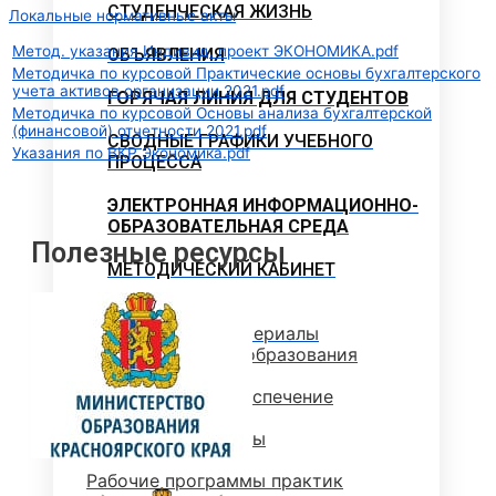
СТУДЕНЧЕСКАЯ ЖИЗНЬ
Локальные нормативные акты
Метод. указания Индивид. проект ЭКОНОМИКА.pdf
ОБЪЯВЛЕНИЯ
Методичка по курсовой Практические основы бухгалтерского
учета активов организации 2021.pdf
ГОРЯЧАЯ ЛИНИЯ ДЛЯ СТУДЕНТОВ
Методичка по курсовой Основы анализа бухгалтерской
(финансовой) отчетности 2021.pdf
СВОДНЫЕ ГРАФИКИ УЧЕБНОГО
Указания по ВКР Экономика.pdf
ПРОЦЕССА
ЭЛЕКТРОННАЯ ИНФОРМАЦИОННО-
ОБРАЗОВАТЕЛЬНАЯ СРЕДА
Полезные ресурсы
МЕТОДИЧЕСКИЙ КАБИНЕТ
Методические материалы
дополнительного образования
Методическое обеспечение
Рабочие программы
Рабочие программы практик