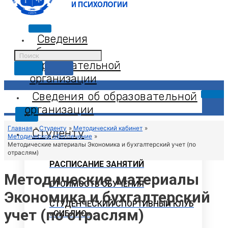
Сведения
об
образовательной
организации
Сведения об образовательной
организации
X
Главная
Студенту
Методический кабинет
Студенту
Методическое обеспечение
Методические материалы Экономика и бухгалтерский учет (по
отраслям)
РАСПИСАНИЕ ЗАНЯТИЙ
Методические материалы
СТОИМОСТЬ ОБУЧЕНИЯ
Экономика и бухгалтерский
СТУДЕНЧЕСКИЙ СПОРТИВНЫЙ КЛУБ
учет (по отраслям)
«СИБЛИС»