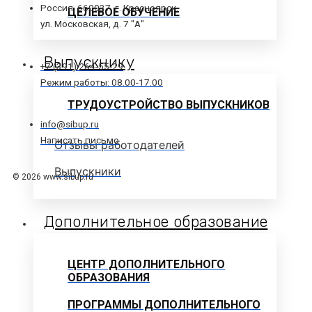
Россия, 660037, г. Красноярск,
ЦЕЛЕВОЕ ОБУЧЕНИЕ
ул. Московская, д. 7 "А"
Выпускнику
+7 (391) 264-55-29
Режим работы: 08.00-17.00
ТРУДОУСТРОЙСТВО ВЫПУСКНИКОВ
info@sibup.ru
Написать письмо
Отзывы работодателей
Выпускники
© 2026 www.sibup.ru
Дополнительное образование
ЦЕНТР ДОПОЛНИТЕЛЬНОГО
ОБРАЗОВАНИЯ
ПРОГРАММЫ ДОПОЛНИТЕЛЬНОГО