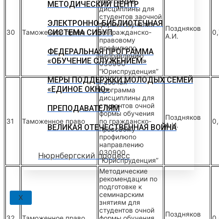
программа
МЕТОДИЧЕСКИЙ ЦЕНТР
дисциплины для
студентов заочной
ЭЛЕКТРОННО-БИБЛИОТЕЧНАЯ
формы обучения
Поздняков
СИСТЕМА СИБУП
30
Таможенное право
по гражданско-
0
А.И.
правовому
профилюпо
ФЕДЕРАЛЬНАЯ ПРОГРАММА
направлению
«ОБУЧЕНИЕ СЛУЖЕНИЕМ»
030900
“Юриспруденция”
МЕРЫ ПОДДЕРЖКИ МОЛОДЫХ СЕМЕЙ
Рабочая
«ЕДИНОЕ ОКНО»
программа
дисциплины для
студентов очной
ПРЕПОДАВАТЕЛЯМ
формы обучения
Поздняков
31
Таможенное право
по гражданско-
0,
А.И.
ВЕЛИКАЯ ОТЕЧЕСТВЕННАЯ ВОЙНА
правовому
профилюпо
направлению
030900
Нюрнбергский процесс
“Юриспруденция”
Методические
рекомендации по
подготовке к
семинарским
X
знятиям для
студентов очной
Поздняков
32
Таможенное право
формы обучения
0