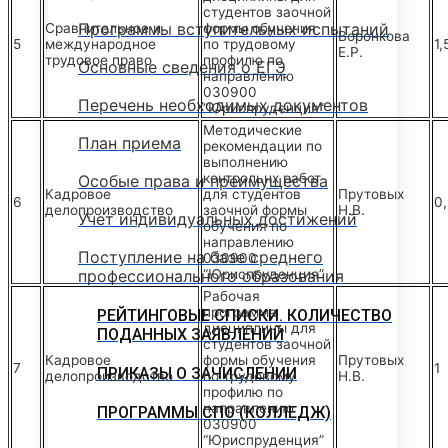
студентов заочной
Программы вступительных испытаний
Сравнительное и
формы обучения
Воронкова
5
международное
по трудовому
1,
Е.Р.
трудовое право
профилю по
Основные сведения о ЕГЭ
направлению
030900
Перечень необходимых документов
“Юриспруденция”
Методические
План приема
рекомендации по
выполнению
контрольнх работ
Особые права и преимущества
Кадровое
для студентов
Прутовых
6
0
делопроизводство
заочной формы
Н.В.
Учет индивидуальных достижений
обучения по
направлению
Поступление на базе среднего
030900
профессионального образования
“Юриспруденция”
Рабочая
программа
РЕЙТИНГОВЫЕ СПИСКИ. КОЛИЧЕСТВО
дисциплины для
ПОДАННЫХ ЗАЯВЛЕНИЙ
студентов заочной
Кадровое
формы обучения
Прутовых
7
1
ПРИКАЗЫ О ЗАЧИСЛЕНИИ
делопроизводство
по трудовому
Н.В.
профилю по
направлению
ПРОГРАММЫ СПО (КОЛЛЕДЖ)
030900
“Юриспруденция”