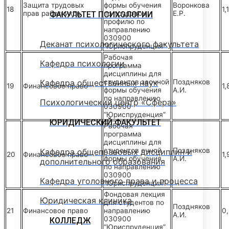
Защита трудовых
формы обучения
Воронкова
18
1,
прав работников
по трудовому
Е.Р.
ФАКУЛЬТЕТ ПСИХОЛОГИИ
профилю по
направлению
030900
Деканат психологического факультета
“Юриспруденция”
Рабочая
Кафедра психологии
программа
дисциплины для
Кафедра общественных наук
студентов заочной
Поздняков
19
Финансовое право
1,
формы обучения
А.И.
по направлению
Психологический центр «Сфера»
030900
“Юриспруденция”
ЮРИДИЧЕСКИЙ ФАКУЛЬТЕТ
Рабочая
программа
дисциплины для
студентов очной
Поздняков
Кафедра общеправовых дисциплин и
20
Финансовое право
1,
формы обучения
А.И.
дополнительного образования
по направлению
030900
Кафедра уголовного права и процесса
“Юриспруденция”
Фондовая лекция
Юридическая клиника
для студентов по
Поздняков
21
Финансовое право
направлению
0
А.И.
030900
КОЛЛЕДЖ
“Юриспруденция”