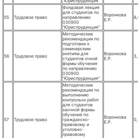
“Юриспруденция”
Фондовая лекция
для студентов по
Воронкова
55
Трудовое право
направлению
8
Е.Р.
030900
“Юриспруденция”
Методические
рекомендации по
подготовке к
семинарским
знятиям для
Воронкова
56
Трудовое право
3
студентов очной
Е.Р.
формы обучения
по направлению
030900
“Юриспруденция”
Методические
рекомендации по
выполнению
контрольнх работ
для студентов
заочной формы
обучения по
Воронкова
57
Трудовое право
гражданско-
0
Е.Р.
правовому и
уголовно-
правовому