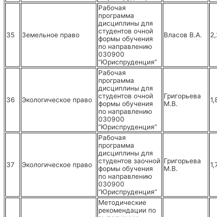
Рабочая
программа
дисциплины для
студентов очной
35
Земельное право
Власов В.А.
2,
формы обучения
по направлению
030900
“Юриспруденция”
Рабочая
программа
дисциплины для
студентов очной
Григорьева
36
Экологическое право
1,
формы обучения
М.В.
по направлению
030900
“Юриспруденция”
Рабочая
программа
дисциплины для
студентов заочной
Григорьева
37
Экологическое право
1,
формы обучения
М.В.
по направлению
030900
“Юриспруденция”
Методические
рекомендации по