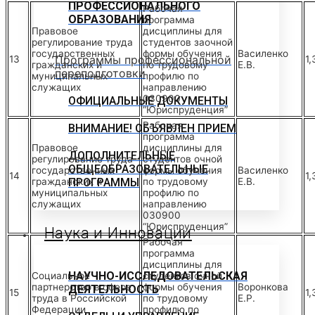
ПРОФЕССИОНАЛЬНОГО
Рабочая
ОБРАЗОВАНИЯ
программа
Правовое
дисциплины для
регулирование труда
студентов заочной
государственных
формы обучения
Василенко
Программы профессиональной
13
1,
гражданских и
по трудовому
Е.В.
переподготовки
муниципальных
профилю по
служащих
направлению
030900
ОФИЦИАЛЬНЫЕ ДОКУМЕНТЫ
“Юриспруденция”
Рабочая
ВНИМАНИЕ! ОБЪЯВЛЕН ПРИЕМ
программа
Правовое
дисциплины для
ДОПОЛНИТЕЛЬНЫЕ
регулирование труда
студентов очной
ОБЩЕОБРАЗОВАТЕЛЬНЫЕ
государственных
формы обучения
Василенко
14
1,
гражданских и
ПРОГРАММЫ
по трудовому
Е.В.
муниципальных
профилю по
служащих
направлению
030900
“Юриспруденция”
Наука и Инновации
Рабочая
программа
дисциплины для
НАУЧНО-ИССЛЕДОВАТЕЛЬСКАЯ
Социальное
студентов очной
партнерство в сфере
формы обучения
Воронкова
ДЕЯТЕЛЬНОСТЬ
15
1,
труда в Российской
по трудовому
Е.Р.
Федерации
профилю по