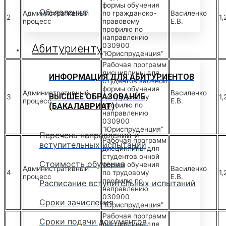
формы обучения
Объявления
Административный
по гражданско-
Василенко
2
1,
процесс
правовому
Е.В.
профилю по
направлению
030900
Абитуриенту
“Юриспруденция”
Рабочая программ
дисциплины для
ИНФОРМАЦИЯ ДЛЯ АБИТУРИЕНТОВ
студентов заочной
формы обучения
Административный
Василенко
ВЫСШЕЕ ОБРАЗОВАНИЕ
3
по трудовому
1,
процесс
Е.В.
профилю по
(БАКАЛАВРИАТ)
направлению
030900
“Юриспруденция”
Перечень направлений и
Рабочая программ
вступительных испытаний
дисциплины для
студентов очной
Стоимость обучения
формы обучения
Административный
Василенко
4
по трудовому
1,
процесс
Е.В.
профилю по
Расписание вступительных испытаний
направлению
030900
Сроки зачисления
“Юриспруденция”
Рабочая программ
Сроки подачи документов
дисциплины для