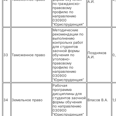
А.И.
по гражданско-
правовому
профилю по
направлению
030900
“Юриспруденция”
Методические
рекомендации по
выполнению
контрольнх работ
для студентов
заочной формы
Поздняков
33
Таможенное право
обучения по
0
А.И.
уголовно-
правовому
профилю по
направлению
030900
“Юриспруденция”
Рабочая
программа
дисциплины для
студентов заочной
34
Земельное право
Власов В.А.
1,
формы обучения
по направлению
030900
“Юриспруденция”