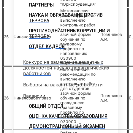
“Юриспруденция”
ПАРТНЕРЫ
Методические
НАУКА И ОБРАЗОВАНИЕ ПРОТИВ
рекомендации по
ТЕРРОРА
выполнению
контрольнх работ
для студентов
ПРОТИВОДЕЙСТВИЕ КОРРУПЦИИ И
заочной формы
Поздняков
ТЕРРОРУ
25
Финансовое право
0
обучения по
А.И.
трудовому
ОТДЕЛ КАДРОВ
профилю по
направлению
030900
Конкурс на замещение вакантных
“Юриспруденция”
должностей научно-педагогических
Методические
работников
рекомендации по
выполнению
контрольнх работ
Выборы на вакантные должности
для студентов
заочной формы
Вакансии
Поздняков
26
Финансовое право
обучения по
0
А.И.
гражданско-
ОБЩИЙ ОТДЕЛ
правовому
профилю по
ОЦЕНКА КАЧЕСТВА ОБРАЗОВАНИЯ
направлению
030900
ДЕМОНСТРАЦИОННЫЙ ЭКЗАМЕН
“Юриспруденция”