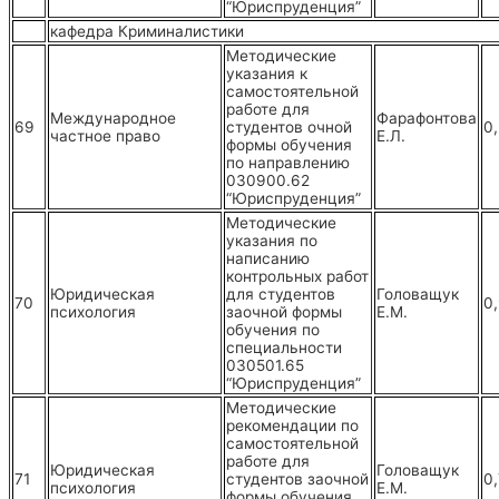
“Юриспруденция”
кафедра Криминалистики
Методические
указания к
самостоятельной
работе для
Международное
Фарафонтова
69
студентов очной
0
частное право
Е.Л.
формы обучения
по направлению
030900.62
“Юриспруденция”
Методические
указания по
написанию
контрольных работ
Юридическая
для студентов
Головащук
70
0
психология
заочной формы
Е.М.
обучения по
специальности
030501.65
“Юриспруденция”
Методические
рекомендации по
самостоятельной
работе для
Юридическая
Головащук
71
студентов заочной
0
психология
Е.М.
формы обучения