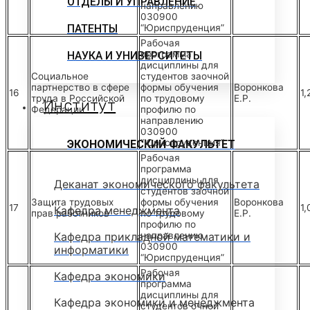
ОТДЕЛЫ И УПРАВЛЕНИЕ
направлению
030900
ПАТЕНТЫ
“Юриспруденция”
Рабочая
программа
НАУКА И УНИВЕРСИТЕТЫ
дисциплины для
Социальное
студентов заочной
партнерство в сфере
формы обучения
Воронкова
16
1,
труда в Российской
по трудовому
Е.Р.
Институт
Федерации
профилю по
направлению
030900
“Юриспруденция”
ЭКОНОМИЧЕСКИЙ ФАКУЛЬТЕТ
Рабочая
программа
дисциплины для
Деканат экономического факультета
студентов заочной
Защита трудовых
формы обучения
Воронкова
17
1,
Кафедра менеджмента
прав работников
по трудовому
Е.Р.
профилю по
Кафедра прикладной математики и
направлению
030900
информатики
“Юриспруденция”
Рабочая
Кафедра экономики
программа
дисциплины для
Кафедра экономики и менеджмента
студентов очной