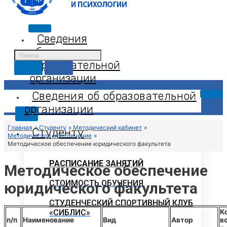
Сведения
об
образовательной
организации
Сведения об образовательной
организации
X
Главная
Студенту
Методический кабинет
Студенту
Методическое обеспечение
Методическое обеспечение юридического факультета
РАСПИСАНИЕ ЗАНЯТИЙ
Методическое обеспечение
СТОИМОСТЬ ОБУЧЕНИЯ
юридического факультета
СТУДЕНЧЕСКИЙ СПОРТИВНЫЙ КЛУБ
«СИБЛИС»
К
п/п
Наименование
Вид
Автор
в