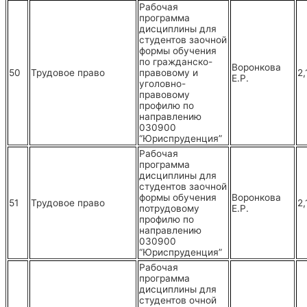
Рабочая
программа
дисциплины для
студентов заочной
формы обучения
по гражданско-
Воронкова
50
Трудовое право
правовому и
2,
Е.Р.
уголовно-
правовому
профилю по
направлению
030900
“Юриспруденция”
Рабочая
программа
дисциплины для
студентов заочной
формы обучения
Воронкова
51
Трудовое право
2,
потрудовому
Е.Р.
профилю по
направлению
030900
“Юриспруденция”
Рабочая
программа
дисциплины для
студентов очной