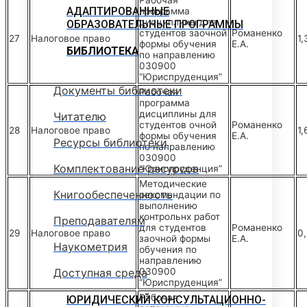
Рабочая
АДАПТИРОВАННЫЕ
программа
дисциплины для
ОБРАЗОВАТЕЛЬНЫЕ ПРОГРАММЫ
студентов заочной
Романенко
27
Налоговое право
1,
формы обучения
Е.А.
БИБЛИОТЕКА
по направлению
030900
“Юриспруденция”
Документы библиотеки
Рабочая
программа
дисциплины для
Читателю
студентов очной
Романенко
28
Налоговое право
1,
формы обучения
Е.А.
Ресурсы библиотеки
по направлению
030900
Комплектование ресурсов
“Юриспруденция”
Методические
Книгообеспеченность
рекомендации по
выполнению
контрольнх работ
Преподавателям
для студентов
Романенко
29
Налоговое право
0
заочной формы
Е.А.
Наукометрия
обучения по
направлению
Доступная среда
030900
“Юриспруденция”
Рабочая
ЮРИДИЧЕСКИЙ КОНСУЛЬТАЦИОННО-