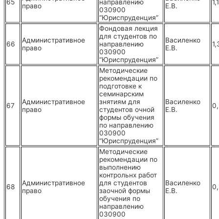
65
направлению
1,
право
Е.В.
030900
“Юриспруденция”
Фондовая лекция
для студентов по
Административное
Василенко
66
направлению
1,
право
Е.В.
030900
“Юриспруденция”
Методические
рекомендации по
подготовке к
семинарским
Административное
знятиям для
Василенко
67
0
право
студентов очной
Е.В.
формы обучения
по направлению
030900
“Юриспруденция”
Методические
рекомендации по
выполнению
контрольнх работ
Административное
для студентов
Василенко
68
0
право
заочной формы
Е.В.
обучения по
направлению
030900