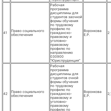
Рабочая
программа
дисциплины для
студентов заочной
формы обучения
по трудовому
профилю по
Право социального
Воронкова
41
гражданско-
2
обеспечения
Е.Р.
правовому и
уголовно-
правовому
профилю по
направлению
030900
“Юриспруденция”
Рабочая
программа
дисциплины для
студентов очной
формы обучения
по трудовому
профилю по
Право социального
Воронкова
42
гражданско-
2,
обеспечения
Е.Р.
правовому и
уголовно-
правовому
профилю по