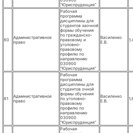
030900
“Юриспруденция”
Рабочая
программа
дисциплины для
студентов заочной
формы обучения
по гражданско-
Административное
Василенко
60
правовому и
1,
право
Е.В.
уголовно-
правовому
профилю по
направлению
030900
“Юриспруденция”
Рабочая
программа
дисциплины для
студентов очной
формы обучения
Административное
Василенко
61
по уголовно-
1,
право
Е.В.
правовому
профилю по
направлению
030900
“Юриспруденция”
Рабочая