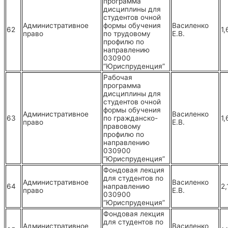
программа
дисциплины для
студентов очной
Административное
формы обучения
Василенко
62
1,
право
по трудовому
Е.В.
профилю по
направлению
030900
“Юриспруденция”
Рабочая
программа
дисциплины для
студентов очной
формы обучения
Административное
Василенко
63
по гражданско-
1,
право
Е.В.
правовому
профилю по
направлению
030900
“Юриспруденция”
Фондовая лекция
для студентов по
Административное
Василенко
64
направлению
2,
право
Е.В.
030900
“Юриспруденция”
Фондовая лекция
для студентов по
Административное
Василенко