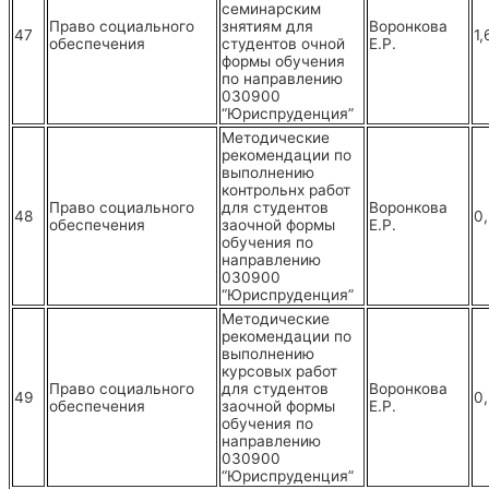
семинарским
Право социального
знятиям для
Воронкова
47
1,
обеспечения
студентов очной
Е.Р.
формы обучения
по направлению
030900
“Юриспруденция”
Методические
рекомендации по
выполнению
контрольнх работ
Право социального
для студентов
Воронкова
48
0,
обеспечения
заочной формы
Е.Р.
обучения по
направлению
030900
“Юриспруденция”
Методические
рекомендации по
выполнению
курсовых работ
Право социального
для студентов
Воронкова
49
0
обеспечения
заочной формы
Е.Р.
обучения по
направлению
030900
“Юриспруденция”