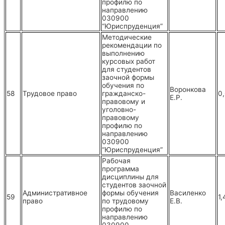
профилю по
направлению
030900
“Юриспруденция”
Методические
рекомендации по
выполнению
курсовых работ
для студентов
заочной формы
обучения по
Воронкова
58
Трудовое право
гражданско-
0
Е.Р.
правовому и
уголовно-
правовому
профилю по
направлению
030900
“Юриспруденция”
Рабочая
программа
дисциплины для
студентов заочной
Административное
формы обучения
Василенко
59
1,
право
по трудовому
Е.В.
профилю по
направлению