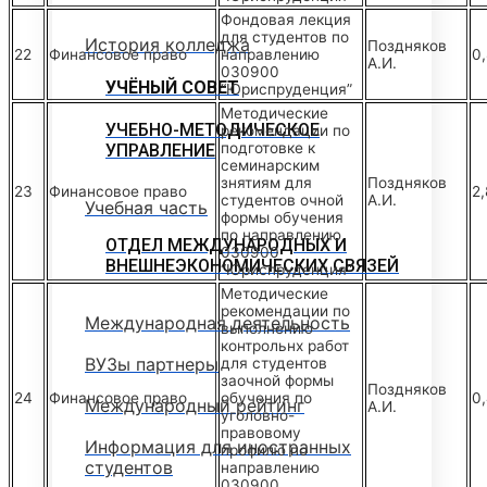
Фондовая лекция
для студентов по
История колледжа
Поздняков
22
Финансовое право
направлению
0,
А.И.
030900
УЧЁНЫЙ СОВЕТ
“Юриспруденция”
Методические
УЧЕБНО-МЕТОДИЧЕСКОЕ
рекомендации по
подготовке к
УПРАВЛЕНИЕ
семинарским
знятиям для
Поздняков
23
Финансовое право
2,
студентов очной
А.И.
Учебная часть
формы обучения
по направлению
ОТДЕЛ МЕЖДУНАРОДНЫХ И
030900
ВНЕШНЕЭКОНОМИЧЕСКИХ СВЯЗЕЙ
“Юриспруденция”
Методические
рекомендации по
Международная деятельность
выполнению
контрольнх работ
ВУЗы партнеры
для студентов
заочной формы
Поздняков
24
Финансовое право
обучения по
0
Международный рейтинг
А.И.
уголовно-
правовому
Информация для иностранных
профилю по
студентов
направлению
030900