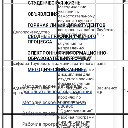
п.
СТУДЕНЧЕСКАЯ ЖИЗНЬ
Методические
указания к
ОБЪЯВЛЕНИЯ
самостоятельному
изучению курса и
ГОРЯЧАЯ ЛИНИЯ ДЛЯ СТУДЕНТОВ
выполнению
контрольных работ
Якубенко
Делопроизводство
1
для студентов
Л.Г.
СВОДНЫЕ ГРАФИКИ УЧЕБНОГО
заочной формы
ПРОЦЕССА
обучения по
направлению
ЭЛЕКТРОННАЯ ИНФОРМАЦИОННО-
030900.62
“Юриспруденция”
ОБРАЗОВАТЕЛЬНАЯ СРЕДА
кафедра Трудового и административного права
МЕТОДИЧЕСКИЙ КАБИНЕТ
Рабочая программ
дисциплины для
студентов заочной
формы обучения
Методические материалы
Административный
по гражданско-
Василенко
1
1,
дополнительного образования
процесс
правовому
Е.В.
профилю по
Методическое обеспечение
направлению
030900
“Юриспруденция”
Рабочие программы
Рабочая программ
дисциплины для
Рабочие программы практик
студентов очной