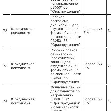
по направлению
030501.65
“Юриспруденция”
Рабочая
программа
дисциплины для
Юридическая
студентов очной
Головащук
72
3,
психология
формы обучения
Е.М.
по специальности
030501.65
“Юриспруденция”
Сборник планов
семинарских
(практических)
занятий для
Юридическая
Головащук
73
студентов очной
2,
психология
Е.М.
формы обучения
по специальности
030501.65
“Юриспруденция”
Фондовые лекции
для студентов по
направлению
Юридическая
030900.62
Головащук
74
4
психология
“Юриспруденция”
Е.М.
и специальности