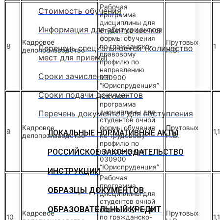
Рабочая
Стоимость обучения
программа
дисциплины для
Информация для абитуриентов
студентов заочной
формы обучения
Кадровое
Прутовых
8
по гражданско-
1
Перечень специальностей (количество
делопроизводство
Н.В.
правовому
мест для приема)
профилю по
направлению
Сроки зачисления
030900
“Юриспруденция”
Сроки подачи документов
Рабочая
программа
дисциплины для
Перечень документов для поступления
студентов очной
Кадровое
формы обучения
Прутовых
9
1,
ЛОКАЛЬНЫЕ НОРМАТИВНЫЕ АКТЫ
делопроизводство
по трудовому
Н.В.
профилю по
РОССИЙСКОЕ ЗАКОНОДАТЕЛЬСТВО
направлению
030900
“Юриспруденция”
ИНСТРУКЦИИ
Рабочая
программа
ОБРАЗЦЫ ДОКУМЕНТОВ
дисциплины для
студентов очной
ОБРАЗОВАТЕЛЬНЫЙ КРЕДИТ
формы обучения
Кадровое
Прутовых
10
по гражданско-
1,