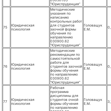
030501.65
“Юриспруденция”
Методические
указания по
написанию
контрольных работ
Юридическая
для студентов
Головащук
75
0
психология
заочной формы
Е.М.
обучения по
направлению
030900.62
“Юриспруденция”
Методические
рекомендации по
самостоятельной
работе для
Юридическая
Головащук
76
студентов заочной
0
психология
Е.М.
формы обучения
по направлению
030900.62
“Юриспруденция”
Рабочая
программа
дисциплины для
Юридическая
студентов очной
Головащук
77
3,
психология
формы обучения
Е.М.
по направлению