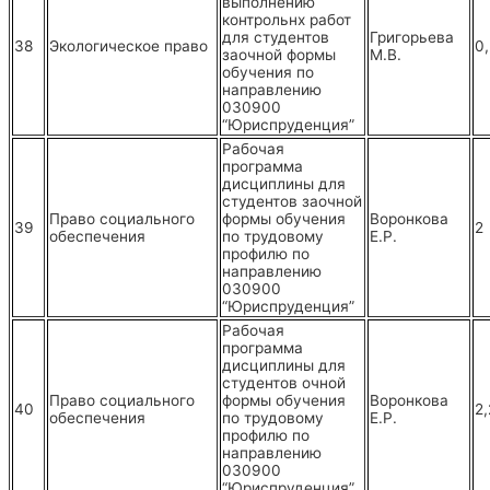
выполнению
контрольнх работ
для студентов
Григорьева
38
Экологическое право
0,
заочной формы
М.В.
обучения по
направлению
030900
“Юриспруденция”
Рабочая
программа
дисциплины для
студентов заочной
Право социального
формы обучения
Воронкова
39
2
обеспечения
по трудовому
Е.Р.
профилю по
направлению
030900
“Юриспруденция”
Рабочая
программа
дисциплины для
студентов очной
Право социального
формы обучения
Воронкова
40
2,
обеспечения
по трудовому
Е.Р.
профилю по
направлению
030900
“Юриспруденция”