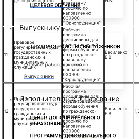
делопроизводство
Н.В.
правовому
ЦЕЛЕВОЕ ОБУЧЕНИЕ
профилю по
направлению
030900
“Юриспруденция”
Выпускнику
Рабочая
программа
дисциплины для
Правовое
студентов очной
ТРУДОУСТРОЙСТВО ВЫПУСКНИКОВ
регулирование труда
формы обучения
государственных
Василенко
11
по гражданско-
1,
гражданских и
Е.В.
правовому
муниципальных
Отзывы работодателей
профилю по
служащих
направлению
030900
Выпускники
“Юриспруденция”
Рабочая
программа
дисциплины для
Дополнительное образование
Правовое
студентов заочной
регулирование труда
формы обучения
государственных
Василенко
12
по гражданско-
1,
гражданских и
Е.В.
правовому
ЦЕНТР ДОПОЛНИТЕЛЬНОГО
муниципальных
профилю по
ОБРАЗОВАНИЯ
служащих
направлению
030900
ПРОГРАММЫ ДОПОЛНИТЕЛЬНОГО
“Юриспруденция”