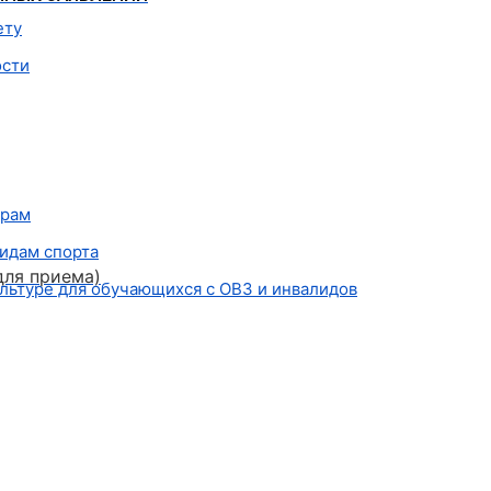
ету
ости
грам
идам спорта
для приема)
льтуре для обучающихся с ОВЗ и инвалидов