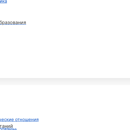
ика
бразования
ческие отношения
таний
рование