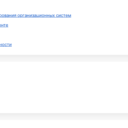
рования организационных систем
енте
ности