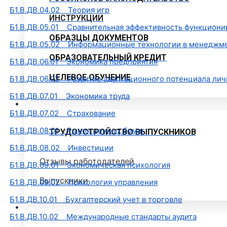
Б1.В.ДВ.04.02 Теория игр
ИНСТРУКЦИИ
Б1.В.ДВ.05.01 Сравнительная эффективность функциони
ОБРАЗЦЫ ДОКУМЕНТОВ
Б1.В.ДВ.05.02 Информационные технологии в менеджм
ОБРАЗОВАТЕЛЬНЫЙ КРЕДИТ
Б1.В.ДВ.06.01 Экономика предприятия
ЦЕЛЕВОЕ ОБУЧЕНИЕ
Б1.В.ДВ.06.02 Развитие адаптационного потенциала лич
Б1.В.ДВ.07.01 Экономика труда
Выпускнику
Б1.В.ДВ.07.02 Страхование
Б1.В.ДВ.08.01 Рынок ценных бумаг
ТРУДОУСТРОЙСТВО ВЫПУСКНИКОВ
Б1.В.ДВ.08.02 Инвестиции
Отзывы работодателей
Б1.В.ДВ.09.01 Экономическая психология
Выпускники
Б1.В.ДВ.09.02 Психология управления
Б1.В.ДВ.10.01 Бухгалтерский учет в торговле
Дополнительное образование
Б1.В.ДВ.10.02 Международные стандарты аудита