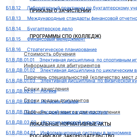
Б1.В.12 Лабораторный практикум по бухгалтерскому уч
ПРИКАЗЫ О ЗАЧИСЛЕНИИ
Б1.В.13 Международные стандарты финансовой отчетн
Б1.В.14 Бухгалтерское дело
ПРОГРАММЫ СПО (КОЛЛЕДЖ)
Б1.В.15 Финансовый менеджмент
Б1.В.16 Стратегическое планирование
Стоимость обучения
Б1.В.ДВ.01.01 Элективная дисциплина по спортивным и
Информация для абитуриентов
Б1.В.ДВ.01.02 Элективная дисциплина по циклическим в
Перечень специальностей (количество мест 
Б1.В.ДВ.01.03 Элективная дисциплина по физической ку
Сроки зачисления
Б1.В.ДВ.02.01 Логика
Сроки подачи документов
Б1.В.ДВ.02.02 История Сибири
Б1.В.ДВ.03.01 Русский язык и культура речи
Перечень документов для поступления
Б1.В.ДВ.03.02 История мировой культуры
ЛОКАЛЬНЫЕ НОРМАТИВНЫЕ АКТЫ
Б1.В.ДВ.04.01 Информационные системы в экономике
РОССИЙСКОЕ ЗАКОНОДАТЕЛЬСТВО