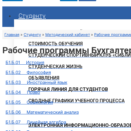
Студенту
РАСПИСАНИЕ ЗАНЯТИЙ
Главная
Студенту
Методический кабинет
Рабочие программ
СТОИМОСТЬ ОБУЧЕНИЯ
Рабочие программы Бухгалтерс
СТУДЕНЧЕСКИЙ СПОРТИВНЫЙ КЛУБ «СИБЛИ
Б1.Б.01 История
СТУДЕНЧЕСКАЯ ЖИЗНЬ
Б1.Б.02 Философия
ОБЪЯВЛЕНИЯ
Б1.Б.03 Иностранный язык
ГОРЯЧАЯ ЛИНИЯ ДЛЯ СТУДЕНТОВ
Б1.Б.04 Право
СВОДНЫЕ ГРАФИКИ УЧЕБНОГО ПРОЦЕССА
Б1.Б.05 Социология
Б1.Б.06 Математический анализ
Б1.Б.07 Линейная алгебра
ЭЛЕКТРОННАЯ ИНФОРМАЦИОННО-ОБРАЗОВ