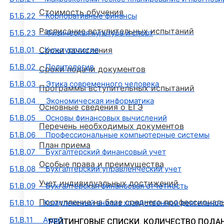
Стоимость обучения
Б1.Б.22 Корпоративные финансы
Расписание вступительных испытаний
Б1.Б.23 Физическая культура и спорт
Б1.В.01 Культурология
Сроки зачисления
Б1.В.02 Политология
Сроки подачи документов
Б1.В.03 Этика современного человека
Программы вступительных испытаний
Б1.В.04 Экономическая информатика
Основные сведения о ЕГЭ
Б1.В.05 Основы финансовых вычислений
Перечень необходимых документов
Б1.В.06 Профессиональные компьютерные системы
План приема
Б1.В.07 Бухгалтерский финансовый учет
Особые права и преимущества
Б1.В.08 Бухгалтерский управленческий учет
Учет индивидуальных достижений
Б1.В.09 Бухгалтерская финансовая отчетность
Поступление на базе среднего профессионал
Б1.В.10 Комплексный анализ хозяйственной деятельнос
Б1.В.11 Аудит
РЕЙТИНГОВЫЕ СПИСКИ. КОЛИЧЕСТВО ПОДА