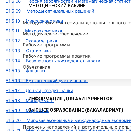
Б1.Б.08 Теория вероятностей и математическая статист
МЕТОДИЧЕСКИЙ КАБИНЕТ
Б1.Б.09 Методы оптимальных решений
Б1.Б.10 Микроэкономика
Методические материалы дополнительного о
Б1.Б.11 Макроэкономика
Методическое обеспечение
Б1.Б.12 Эконометрика
Рабочие программы
Б1.Б.13 Статистика
Рабочие программы практик
Б1.Б.14 Безопасность жизнедеятельности
Объявления
Б1.Б.15 Финансы
Б1.Б.16 Бухгалтерский учет и анализ
Абитуриенту
Б1.Б.17 Деньги, кредит, банки
ИНФОРМАЦИЯ ДЛЯ АБИТУРИЕНТОВ
Б1.Б.18 Менеджмент
ВЫСШЕЕ ОБРАЗОВАНИЕ (БАКАЛАВРИАТ)
Б1.Б.19 Маркетинг
Б1.Б.20 Мировая экономика и международные экономи
Перечень направлений и вступительных испы
Б1.Б.21 Макроэкономическое планирование и прогнози