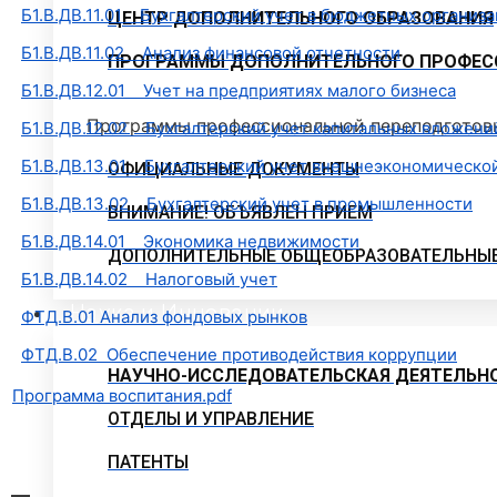
Б1.В.ДВ.11.01 Бухгалтерский учет в бюджетных организ
ЦЕНТР ДОПОЛНИТЕЛЬНОГО ОБРАЗОВАНИЯ
Б1.В.ДВ.11.02 Анализ финансовой отчетности
ПРОГРАММЫ ДОПОЛНИТЕЛЬНОГО ПРОФЕС
Б1.В.ДВ.12.01 Учет на предприятиях малого бизнеса
Программы профессиональной переподготов
Б1.В.ДВ.12.02 Бухгалтерский учет капитальных вложени
Б1.В.ДВ.13.01 Бухгалтерский учет внешнеэкономическо
ОФИЦИАЛЬНЫЕ ДОКУМЕНТЫ
Б1.В.ДВ.13.02 Бухгалтерский учет в промышленности
ВНИМАНИЕ! ОБЪЯВЛЕН ПРИЕМ
Б1.В.ДВ.14.01 Экономика недвижимости
ДОПОЛНИТЕЛЬНЫЕ ОБЩЕОБРАЗОВАТЕЛЬНЫ
Б1.В.ДВ.14.02 Налоговый учет
Наука и Инновации
ФТД.В.01 Анализ фондовых рынков
ФТД.В.02 Обеспечение противодействия коррупции
НАУЧНО-ИССЛЕДОВАТЕЛЬСКАЯ ДЕЯТЕЛЬН
Программа воспитания.pdf
ОТДЕЛЫ И УПРАВЛЕНИЕ
ПАТЕНТЫ