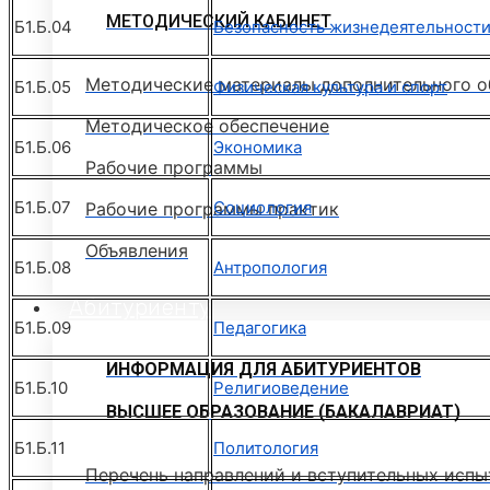
МЕТОДИЧЕСКИЙ КАБИНЕТ
Б1.Б.04
Безопасность жизнедеятельност
Методические материалы дополнительного о
Б1.Б.05
Физическая культура и спорт
Методическое обеспечение
Б1.Б.06
Экономика
Рабочие программы
Б1.Б.07
Социология
Рабочие программы практик
Объявления
Б1.Б.08
Антропология
Абитуриенту
Б1.Б.09
Педагогика
ИНФОРМАЦИЯ ДЛЯ АБИТУРИЕНТОВ
Б1.Б.10
Религиоведение
ВЫСШЕЕ ОБРАЗОВАНИЕ (БАКАЛАВРИАТ)
Б1.Б.11
Политология
Перечень направлений и вступительных испы