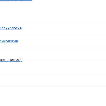
я психология
психология
для приема)