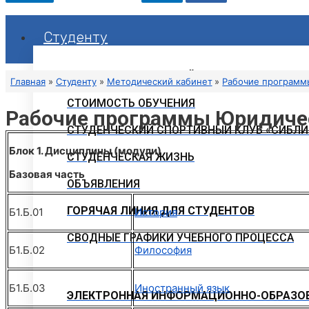
Студенту
РАСПИСАНИЕ ЗАНЯТИЙ
Главная
Студенту
Методический кабинет
Рабочие программ
СТОИМОСТЬ ОБУЧЕНИЯ
Рабочие программы Юридичес
СТУДЕНЧЕСКИЙ СПОРТИВНЫЙ КЛУБ «СИБЛИ
Блок 1. Дисциплины (модули)
СТУДЕНЧЕСКАЯ ЖИЗНЬ
Базовая часть
ОБЪЯВЛЕНИЯ
ГОРЯЧАЯ ЛИНИЯ ДЛЯ СТУДЕНТОВ
Б1.Б.01
История
СВОДНЫЕ ГРАФИКИ УЧЕБНОГО ПРОЦЕССА
Б1.Б.02
Философия
Б1.Б.03
Иностранный язык
ЭЛЕКТРОННАЯ ИНФОРМАЦИОННО-ОБРАЗОВ