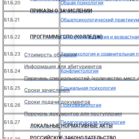
Б1.Б.20
Общая психология
ПРИКАЗЫ О ЗАЧИСЛЕНИИ
Б1.Б.21
Общепсихологический практикум
Б1.Б.22
ПРОГРАММЫ СПО (КОЛЛЕДЖ)
Психология развития и возрастна
Б1.Б.23
Зоопсихология и сравнительная 
Стоимость обучения
Информация для абитуриентов
Б1.Б.24
Конфликтология
Перечень специальностей (количество мест 
Б1.Б.25
Социальная психология
Сроки зачисления
Сроки подачи документов
Б1.Б.26
Психофизиология
Перечень документов для поступления
Б1.Б.27
Педагогическая психология
ЛОКАЛЬНЫЕ НОРМАТИВНЫЕ АКТЫ
РОССИЙСКОЕ ЗАКОНОДАТЕЛЬСТВО