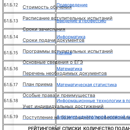
Б1.Б.12
Правоведение
Стоимость обучения
Расписание вступительных испытаний
Б1.Б.13
Введение в профессию
Сроки зачисления
Б1.Б.14
Информатика
Сроки подачи документов
Программы вступительных испытаний
Б1.Б.15
Логика
Основные сведения о ЕГЭ
Б1.Б.16
Математика
Перечень необходимых документов
План приема
Б1.Б.17
Математическая статистика
Особые права и преимущества
Б1.Б.18
Информационные технологии в п
Учет индивидуальных достижений
Б1.Б.19
Анатомия центральной нервной 
Поступление на базе среднего профессионал
РЕЙТИНГОВЫЕ СПИСКИ. КОЛИЧЕСТВО ПОДА