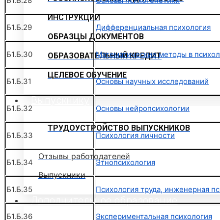
Б1.Б.28
Основы психогенетики
ИНСТРУКЦИИ
Б1.Б.29
Дифференциальная психология
ОБРАЗЦЫ ДОКУМЕНТОВ
Б1.Б.30
Математические методы в психо
ОБРАЗОВАТЕЛЬНЫЙ КРЕДИТ
ЦЕЛЕВОЕ ОБУЧЕНИЕ
Б1.Б.31
Основы научных исследований
Выпускнику
Б1.Б.32
Основы нейропсихологии
ТРУДОУСТРОЙСТВО ВЫПУСКНИКОВ
Б1.Б.33
Психология личности
Отзывы работодателей
Б1.Б.34
Этнопсихология
Выпускники
Б1.Б.35
Психология труда, инженерная пс
Дополнительное образование
Б1.Б.36
Экспериментальная психология