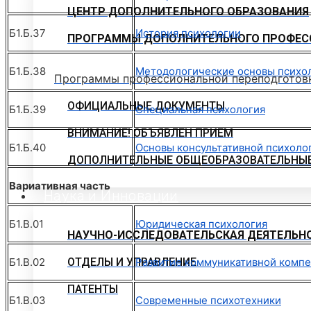
ЦЕНТР ДОПОЛНИТЕЛЬНОГО ОБРАЗОВАНИЯ
Б1.Б.37
История психологии
ПРОГРАММЫ ДОПОЛНИТЕЛЬНОГО ПРОФЕС
Б1.Б.38
Методологические основы психо
Программы профессиональной переподготов
ОФИЦИАЛЬНЫЕ ДОКУМЕНТЫ
Б1.Б.39
Специальная психология
ВНИМАНИЕ! ОБЪЯВЛЕН ПРИЕМ
Б1.Б.40
Основы консультативной психоло
ДОПОЛНИТЕЛЬНЫЕ ОБЩЕОБРАЗОВАТЕЛЬНЫ
Вариативная часть
Наука и Инновации
Б1.В.01
Юридическая психология
НАУЧНО-ИССЛЕДОВАТЕЛЬСКАЯ ДЕЯТЕЛЬН
Б1.В.02
ОТДЕЛЫ И УПРАВЛЕНИЕ
Развитие коммуникативной комп
ПАТЕНТЫ
Б1.В.03
Современные психотехники