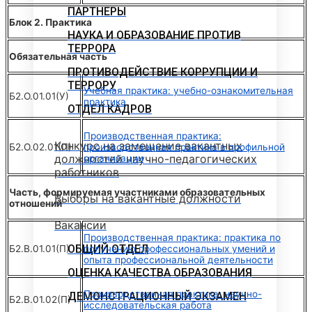
ПАРТНЕРЫ
Блок 2. Практика
НАУКА И ОБРАЗОВАНИЕ ПРОТИВ
ТЕРРОРА
Обязательная часть
ПРОТИВОДЕЙСТВИЕ КОРРУПЦИИ И
ТЕРРОРУ
Учебная практика: учебно-ознакомительная
Б2.О.01.01(У)
практика
ОТДЕЛ КАДРОВ
Производственная практика:
Конкурс на замещение вакантных
Б2.О.02.01(П)
производственная практика в профильной
должностей научно-педагогических
организации
работников
Часть, формируемая участниками образовательных
Выборы на вакантные должности
отношений
Вакансии
Производственная практика: практика по
ОБЩИЙ ОТДЕЛ
Б2.В.01.01(П)
получению профессиональных умений и
опыта профессиональной деятельности
ОЦЕНКА КАЧЕСТВА ОБРАЗОВАНИЯ
Производственная практика: научно-
ДЕМОНСТРАЦИОННЫЙ ЭКЗАМЕН
Б2.В.01.02(П)
исследовательская работа