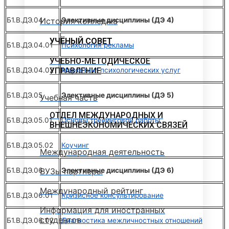
Б1.В.ДЭ.04
Элективные дисциплины (ДЭ 4)
История колледжа
УЧЁНЫЙ СОВЕТ
Б1.В.ДЭ.04.01
Психология рекламы
УЧЕБНО-МЕТОДИЧЕСКОЕ
Б1.В.ДЭ.04.02
Маркетинг психологических услуг
УПРАВЛЕНИЕ
Б1.В.ДЭ.05
Элективные дисциплины (ДЭ 5)
Учебная часть
ОТДЕЛ МЕЖДУНАРОДНЫХ И
Б1.В.ДЭ.05.01
Основы тренинговой работы
ВНЕШНЕЭКОНОМИЧЕСКИХ СВЯЗЕЙ
Б1.В.ДЭ.05.02
Коучинг
Международная деятельность
Б1.В.ДЭ.06
Элективные дисциплины (ДЭ 6)
ВУЗы партнеры
Международный рейтинг
Б1.В.ДЭ.06.01
Кризисное консультирование
Информация для иностранных
студентов
Б1.В.ДЭ.06.02
Диагностика межличностных отношений