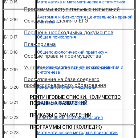
Б1.О.15
Математика и математическая статистика
Программы вступительных испытаний
Анатомия и физиология центральной нервной
Б1.О.16
Основные сведения о ЕГЭ
системы
Перечень необходимых документов
Б1.О.17
Общая психология
План приема
Б1.О.18
Общепсихологический практикум
Особые права и преимущества
Учет индивидуальных достижений
Феноменология психического развития и
Б1.О.19
онтогенеза
Поступление на базе среднего
профессионального образования
Б1.О.20
Конфликтология и медиация
РЕЙТИНГОВЫЕ СПИСКИ. КОЛИЧЕСТВО
Б1.О.21
Социальная психология
ПОДАННЫХ ЗАЯВЛЕНИЙ
ПРИКАЗЫ О ЗАЧИСЛЕНИИ
Б1.О.22
Генетическая психофизиология
ПРОГРАММЫ СПО (КОЛЛЕДЖ)
Б1.О.23
Математические методы в психологии