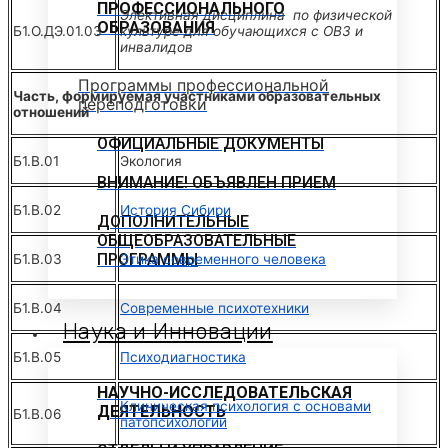
ПРОФЕССИОНАЛЬНОГО
Элективная дисциплина по физической
ОБРАЗОВАНИЯ
Б1.О.ДЭ.01.03
культуре для обучающихся с ОВЗ и
инвалидов
Программы профессиональной
Часть, формируемая участниками образовательных
переподготовки
отношений
ОФИЦИАЛЬНЫЕ ДОКУМЕНТЫ
Б1.В.01
Экология
ВНИМАНИЕ! ОБЪЯВЛЕН ПРИЕМ
Б1.В.02
История Сибири
ДОПОЛНИТЕЛЬНЫЕ
ОБЩЕОБРАЗОВАТЕЛЬНЫЕ
ПРОГРАММЫ
Б1.В.03
Этика современного человека
Б1.В.04
Современные психотехники
Наука и Инновации
Б1.В.05
Психодиагностика
НАУЧНО-ИССЛЕДОВАТЕЛЬСКАЯ
Клиническая психология с основами
ДЕЯТЕЛЬНОСТЬ
Б1.В.06
патопсихологии