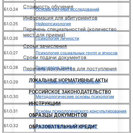
Стоимость обучения
Б1.О.24
Основы научных исследований
Информация для абитуриентов
Б1.О.25
Нейропсихология
Перечень специальностей (количество
мест для приема)
Б1.О.26
Психология личности
Сроки зачисления
Б1.О.27
Психология социальных групп и этносов
Сроки подачи документов
Б1.О.28
Психология труда
Перечень документов для поступления
ЛОКАЛЬНЫЕ НОРМАТИВНЫЕ АКТЫ
Б1.О.29
Экспериментальная психология
РОССИЙСКОЕ ЗАКОНОДАТЕЛЬСТВО
Б1.О.30
Методологические основы психологии
ИНСТРУКЦИИ
Б1.О.31
Основы психологического консультирования
ОБРАЗЦЫ ДОКУМЕНТОВ
Б1.О.32
Русский язык и культура речи
ОБРАЗОВАТЕЛЬНЫЙ КРЕДИТ