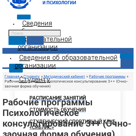
Сведения
об
образовательной
организации
Сведения об образовательной
организации
X
Главная
Студенту
Методический кабинет
Рабочие программы
Студенту
Рабочие программы Психологическое консультирование 3++ (Очно-
заочная форма обучения)
РАСПИСАНИЕ ЗАНЯТИЙ
Рабочие программы
СТОИМОСТЬ ОБУЧЕНИЯ
Психологическое
консультирование 3++ (Очно-
СТУДЕНЧЕСКИЙ СПОРТИВНЫЙ КЛУБ
«СИБЛИС»
заочная форма обучения)