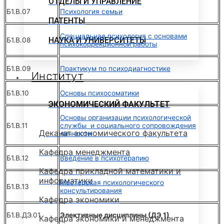
ОТДЕЛЫ И УПРАВЛЕНИЕ
Б1.В.07
Психология семьи
ПАТЕНТЫ
Специальная психология с основами
НАУКА И УНИВЕРСИТЕТЫ
Б1.В.08
психокоррекционной работы
Б1.В.09
Практикум по психодиагностике
Институт
Б1.В.10
Основы психосоматики
ЭКОНОМИЧЕСКИЙ ФАКУЛЬТЕТ
Основы организации психологической
Б1.В.11
службы и социального сопровождения
Деканат экономического факультета
личности
Кафедра менеджмента
Б1.В.12
Введение в психотерапию
Кафедра прикладной математики и
информатики
Мастерская психологического
Б1.В.13
консультирования
Кафедра экономики
Б1.В.ДЭ.01
Элективные дисциплины (ДЭ 1)
Кафедра экономики и менеджмента