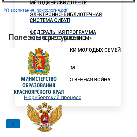
МЕТОДИЧЕСКИЙ ЦЕНТР
РП воспитания_психология.pdf
ЭЛЕКТРОННО-БИБЛИОТЕЧНАЯ
СИСТЕМА СИБУП
ФЕДЕРАЛЬНАЯ ПРОГРАММА
Полезные ресурсы
«ОБУЧЕНИЕ СЛУЖЕНИЕМ»
МЕРЫ ПОДДЕРЖКИ МОЛОДЫХ СЕМЕЙ
«ЕДИНОЕ ОКНО»
ПРЕПОДАВАТЕЛЯМ
ВЕЛИКАЯ ОТЕЧЕСТВЕННАЯ ВОЙНА
Нюрнбергский процесс
X