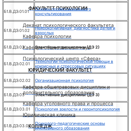
ФАКУЛЬТЕТ ПСИХОЛОГИИ
Основы профессионального
Б1.В.ДЭ.01.01
консультирования
Деканат психологического факультета
Нейрокогнитивная диагностика детей и
Б1.В.ДЭ.01.02
взрослых
Кафедра психологии
Кафедра общественных наук
Б1.В.ДЭ.02
Элективные дисциплины (ДЭ 2)
Психологический центр «Сфера»
Технологии психологической помощи в
Б1.В.ДЭ.02.01
кризисных и стрессовых ситуациях
ЮРИДИЧЕСКИЙ ФАКУЛЬТЕТ
Б1.В.ДЭ.02.02
Организационная психология
Кафедра общеправовых дисциплин и
дополнительного образования
Б1.В.ДЭ.03
Элективные дисциплины (ДЭ 3)
Кафедра уголовного права и процесса
Б1.В.ДЭ.03.01
Психология зрелости и геронтопсихология
Юридическая клиника
Психолого-педагогические основы
Б1.В.ДЭ.03.02
КОЛЛЕДЖ
инклюзивного образования