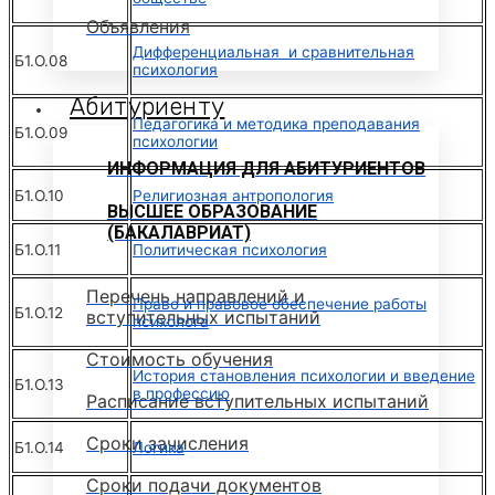
Объявления
Дифференциальная и сравнительная
Б1.О.08
психология
Абитуриенту
Педагогика и методика преподавания
Б1.О.09
психологии
ИНФОРМАЦИЯ ДЛЯ АБИТУРИЕНТОВ
Б1.О.10
Религиозная антропология
ВЫСШЕЕ ОБРАЗОВАНИЕ
(БАКАЛАВРИАТ)
Б1.О.11
Политическая психология
Перечень направлений и
Право и правовое обеспечение работы
Б1.О.12
вступительных испытаний
психолога
Стоимость обучения
История становления психологии и введение
Б1.О.13
в профессию
Расписание вступительных испытаний
Сроки зачисления
Б1.О.14
Логика
Сроки подачи документов