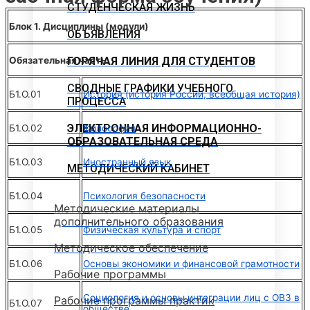
СТУДЕНЧЕСКАЯ ЖИЗНЬ
Блок 1. Дисциплины (модули)
ОБЪЯВЛЕНИЯ
Обязательная часть
ГОРЯЧАЯ ЛИНИЯ ДЛЯ СТУДЕНТОВ
СВОДНЫЕ ГРАФИКИ УЧЕБНОГО
Б1.О.01
История (история России, всеобщая история)
ПРОЦЕССА
ЭЛЕКТРОННАЯ ИНФОРМАЦИОННО-
Б1.О.02
Философия
ОБРАЗОВАТЕЛЬНАЯ СРЕДА
Б1.О.03
Иностранный язык
МЕТОДИЧЕСКИЙ КАБИНЕТ
Б1.О.04
Психология безопасности
Методические материалы
дополнительного образования
Б1.О.05
Физическая культура и спорт
Методическое обеспечение
Б1.О.06
Основы экономики и финансовой грамотности
Рабочие программы
Социология и основы интеграции лиц с ОВЗ в
Рабочие программы практик
Б1.О.07
обществе