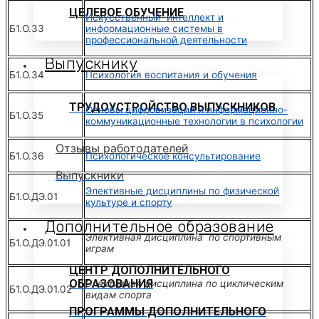
ЦЕЛЕВОЕ ОБУЧЕНИЕ
Искусственный интеллект и
Б1.О.33
информационные системы в
профессиональной деятельности
Выпускнику
Б1.О.34
Психология воспитания и обучения
ТРУДОУСТРОЙСТВО ВЫПУСКНИКОВ
Основы цифровизации и информационно-
Б1.О.35
коммуникационные технологии в психологии
Отзывы работодателей
Б1.О.36
Психологическое консультирование
Выпускники
Элективные дисциплины по физической
Б1.О.ДЭ.01
культуре и спорту
Дополнительное образование
Элективная дисциплина по спортивным
Б1.О.ДЭ.01.01
играм
ЦЕНТР ДОПОЛНИТЕЛЬНОГО
ОБРАЗОВАНИЯ
Элективная дисциплина по циклическим
Б1.О.ДЭ.01.02
видам спорта
ПРОГРАММЫ ДОПОЛНИТЕЛЬНОГО