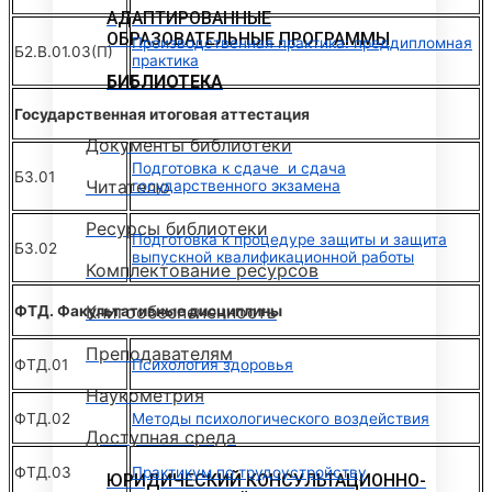
АДАПТИРОВАННЫЕ
ОБРАЗОВАТЕЛЬНЫЕ ПРОГРАММЫ
Производственная практика: преддипломная
Б2.В.01.03(П)
практика
БИБЛИОТЕКА
Государственная итоговая аттестация
Документы библиотеки
Подготовка к сдаче и сдача
Б3.01
Читателю
государственного экзамена
Ресурсы библиотеки
Подготовка к процедуре защиты и защита
Б3.02
выпускной квалификационной работы
Комплектование ресурсов
Книгообеспеченность
ФТД. Факультативные дисциплины
Преподавателям
ФТД.01
Психология здоровья
Наукометрия
ФТД.02
Методы психологического воздействия
Доступная среда
ФТД.03
Практикум по трудоустройству
ЮРИДИЧЕСКИЙ КОНСУЛЬТАЦИОННО-