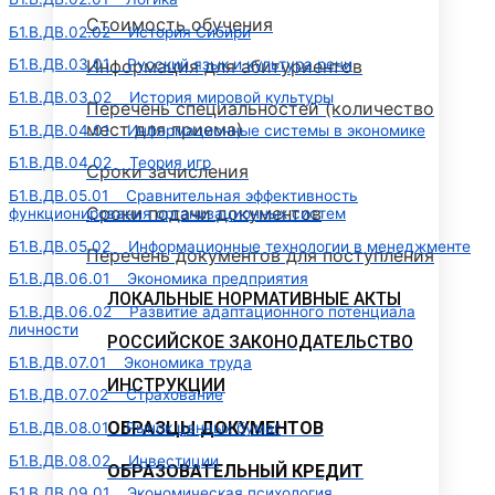
Стоимость обучения
Б1.В.ДВ.02.02 История Сибири
Информация для абитуриентов
Б1.В.ДВ.03.01 Русский язык и культура речи
Б1.В.ДВ.03.02 История мировой культуры
Перечень специальностей (количество
мест для приема)
Б1.В.ДВ.04.01 Информационные системы в экономике
Б1.В.ДВ.04.02 Теория игр
Сроки зачисления
Б1.В.ДВ.05.01 Сравнительная эффективность
Сроки подачи документов
функционирования организационных систем
Б1.В.ДВ.05.02 Информационные технологии в менеджменте
Перечень документов для поступления
Б1.В.ДВ.06.01 Экономика предприятия
ЛОКАЛЬНЫЕ НОРМАТИВНЫЕ АКТЫ
Б1.В.ДВ.06.02 Развитие адаптационного потенциала
личности
РОССИЙСКОЕ ЗАКОНОДАТЕЛЬСТВО
Б1.В.ДВ.07.01 Экономика труда
ИНСТРУКЦИИ
Б1.В.ДВ.07.02 Страхование
ОБРАЗЦЫ ДОКУМЕНТОВ
Б1.В.ДВ.08.01 Рынок ценных бумаг
Б1.В.ДВ.08.02 Инвестиции
ОБРАЗОВАТЕЛЬНЫЙ КРЕДИТ
Б1.В.ДВ.09.01 Экономическая психология