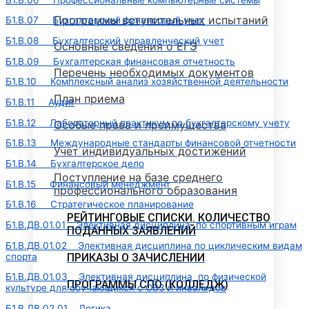
Программы вступительных испытаний
Б1.В.07 Бухгалтерский финансовый учет
Б1.В.08 Бухгалтерский управленческий учет
Основные сведения о ЕГЭ
Б1.В.09 Бухгалтерская финансовая отчетность
Перечень необходимых документов
Б1.В.10 Комплексный анализ хозяйственной деятельности
План приема
Б1.В.11 Аудит
Б1.В.12 Лабораторный практикум по бухгалтерскому учету
Особые права и преимущества
Б1.В.13 Международные стандарты финансовой отчетности
Учет индивидуальных достижений
Б1.В.14 Бухгалтерское дело
Поступление на базе среднего
Б1.В.15 Финансовый менеджмент
профессионального образования
Б1.В.16 Стратегическое планирование
РЕЙТИНГОВЫЕ СПИСКИ. КОЛИЧЕСТВО
Б1.В.ДВ.01.01 Элективная дисциплина по спортивным играм
ПОДАННЫХ ЗАЯВЛЕНИЙ
Б1.В.ДВ.01.02 Элективная дисциплина по циклическим видам
спорта
ПРИКАЗЫ О ЗАЧИСЛЕНИИ
Б1.В.ДВ.01.03 Элективная дисциплина по физической
ПРОГРАММЫ СПО (КОЛЛЕДЖ)
культуре для обучающихся с ОВЗ и инвалидов
Б1.В.ДВ.02.01 Логика