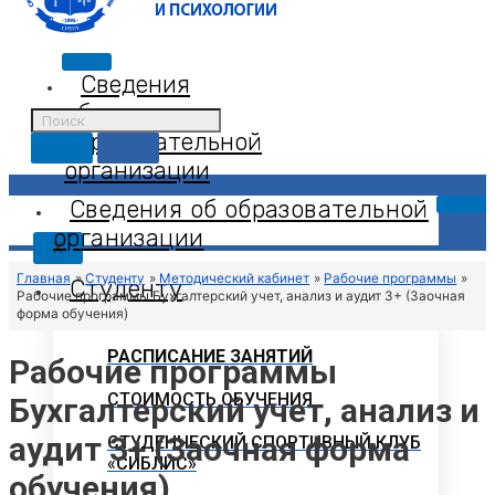
Сведения
об
образовательной
организации
Сведения об образовательной
организации
X
Главная
Студенту
Методический кабинет
Рабочие программы
Студенту
Рабочие программы Бухгалтерский учет, анализ и аудит 3+ (Заочная
форма обучения)
РАСПИСАНИЕ ЗАНЯТИЙ
Рабочие программы
СТОИМОСТЬ ОБУЧЕНИЯ
Бухгалтерский учет, анализ и
аудит 3+ (Заочная форма
СТУДЕНЧЕСКИЙ СПОРТИВНЫЙ КЛУБ
«СИБЛИС»
обучения)