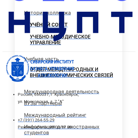
История колледжа
УЧЁНЫЙ СОВЕТ
УЧЕБНО-МЕТОДИЧЕСКОЕ
УПРАВЛЕНИЕ
Учебная часть
ОТДЕЛ МЕЖДУНАРОДНЫХ И
ВНЕШНЕЭКОНОМИЧЕСКИХ СВЯЗЕЙ
Международная деятельность
Россия, 660037, г. Красноярск,
ул. Московская, д. 7 "А"
ВУЗы партнеры
Международный рейтинг
+7 (391) 264-55-29
Информация для иностранных
Режим работы: 08.00-17.00
студентов