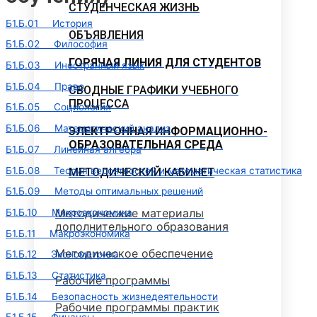
СТУДЕНЧЕСКАЯ ЖИЗНЬ
Б1.Б.01 История
ОБЪЯВЛЕНИЯ
Б1.Б.02 Философия
ГОРЯЧАЯ ЛИНИЯ ДЛЯ СТУДЕНТОВ
Б1.Б.03 Иностранный язык
Б1.Б.04 Право
СВОДНЫЕ ГРАФИКИ УЧЕБНОГО
ПРОЦЕССА
Б1.Б.05 Социология
Б1.Б.06 Математический анализ
ЭЛЕКТРОННАЯ ИНФОРМАЦИОННО-
ОБРАЗОВАТЕЛЬНАЯ СРЕДА
Б1.Б.07 Линейная алгебра
Б1.Б.08 Теория вероятностей и математическая статистика
МЕТОДИЧЕСКИЙ КАБИНЕТ
Б1.Б.09 Методы оптимальных решений
Методические материалы
Б1.Б.10 Микроэкономика
дополнительного образования
Б1.Б.11 Макроэкономика
Методическое обеспечение
Б1.Б.12 Эконометрика
Б1.Б.13 Статистика
Рабочие программы
Б1.Б.14 Безопасность жизнедеятельности
Рабочие программы практик