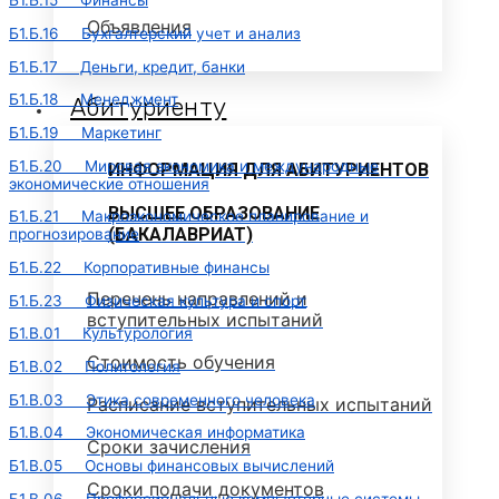
Б1.Б.15 Финансы
Объявления
Б1.Б.16 Бухгалтерский учет и анализ
Б1.Б.17 Деньги, кредит, банки
Б1.Б.18 Менеджмент
Абитуриенту
Б1.Б.19 Маркетинг
Б1.Б.20 Мировая экономика и международные
ИНФОРМАЦИЯ ДЛЯ АБИТУРИЕНТОВ
экономические отношения
ВЫСШЕЕ ОБРАЗОВАНИЕ
Б1.Б.21 Макроэкономическое планирование и
(БАКАЛАВРИАТ)
прогнозирование
Б1.Б.22 Корпоративные финансы
Перечень направлений и
Б1.Б.23 Физическая культура и спорт
вступительных испытаний
Б1.В.01 Культурология
Стоимость обучения
Б1.В.02 Политология
Б1.В.03 Этика современного человека
Расписание вступительных испытаний
Б1.В.04 Экономическая информатика
Сроки зачисления
Б1.В.05 Основы финансовых вычислений
Сроки подачи документов
Б1.В.06 Профессиональные компьютерные системы