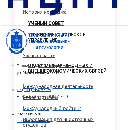
История колледжа
УЧЁНЫЙ СОВЕТ
УЧЕБНО-МЕТОДИЧЕСКОЕ
УПРАВЛЕНИЕ
Учебная часть
ОТДЕЛ МЕЖДУНАРОДНЫХ И
Россия, 660037, г. Красноярск,
ВНЕШНЕЭКОНОМИЧЕСКИХ СВЯЗЕЙ
ул. Московская, д. 7 "А"
Международная деятельность
+7 (391) 264-55-29
Режим работы: 08.00-17.00
ВУЗы партнеры
Международный рейтинг
info@sibup.ru
Информация для иностранных
Написать письмо
студентов