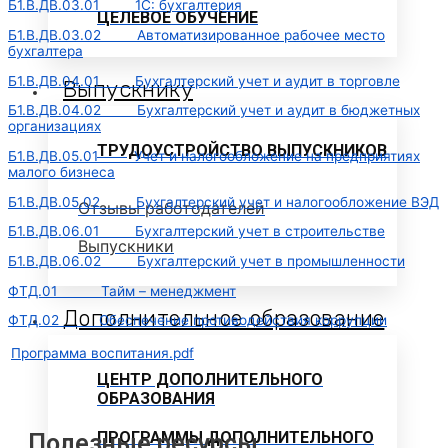
Б1.В.ДВ.03.01 1С: бухгалтерия
ЦЕЛЕВОЕ ОБУЧЕНИЕ
Б1.В.ДВ.03.02 Автоматизированное рабочее место
бухгалтера
Б1.В.ДВ.04.01 Бухгалтерский учет и аудит в торговле
Выпускнику
Б1.В.ДВ.04.02 Бухгалтерский учет и аудит в бюджетных
организациях
ТРУДОУСТРОЙСТВО ВЫПУСКНИКОВ
Б1.В.ДВ.05.01 Учет и налогообложение на предприятиях
малого бизнеса
Б1.В.ДВ.05.02 Бухгалтерский учет и налогообложение ВЭД
Отзывы работодателей
Б1.В.ДВ.06.01 Бухгалтерский учет в строительстве
Выпускники
Б1.В.ДВ.06.02 Бухгалтерский учет в промышленности
ФТД.01 Тайм – менеджмент
Дополнительное образование
ФТД.02 Обеспечение противодействия коррупции
Программа воспитания.pdf
ЦЕНТР ДОПОЛНИТЕЛЬНОГО
ОБРАЗОВАНИЯ
ПРОГРАММЫ ДОПОЛНИТЕЛЬНОГО
Полезные ресурсы