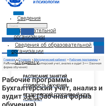
Сведения
об
образовательной
организации
Сведения об образовательной
организации
X
Главная
Студенту
Методический кабинет
Рабочие программы
Студенту
Рабочие программы Бухгалтерский учет, анализ и аудит 3++ (Заочная
форма обучения)
РАСПИСАНИЕ ЗАНЯТИЙ
Рабочие программы
СТОИМОСТЬ ОБУЧЕНИЯ
Бухгалтерский учет, анализ и
аудит 3++ (Заочная форма
СТУДЕНЧЕСКИЙ СПОРТИВНЫЙ КЛУБ
«СИБЛИС»
обучения)