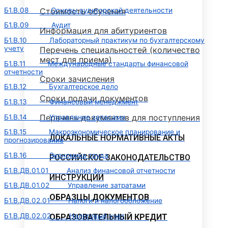
Б1.В.08 Основы аудиторской деятельности
Стоимость обучения
Б1.В.09 Аудит
Информация для абитуриентов
Б1.В.10 Лабораторный практикум по бухгалтерскому
учету
Перечень специальностей (количество
мест для приема)
Б1.В.11 Международные стандарты финансовой
отчетности
Сроки зачисления
Б1.В.12 Бухгалтерское дело
Сроки подачи документов
Б1.В.13 Финансовый менеджмент
Перечень документов для поступления
Б1.В.14 Управление запасами
Б1.В.15 Макроэкономическое планирование и
ЛОКАЛЬНЫЕ НОРМАТИВНЫЕ АКТЫ
прогнозирование
Б1.В.16 Экономика труда
РОССИЙСКОЕ ЗАКОНОДАТЕЛЬСТВО
Б1.В.ДВ.01.01 Анализ финансовой отчетности
ИНСТРУКЦИИ
Б1.В.ДВ.01.02 Управление затратами
ОБРАЗЦЫ ДОКУМЕНТОВ
Б1.В.ДВ.02.01 Налоги и налогообложение
Б1.В.ДВ.02.02 Налоговый учет
ОБРАЗОВАТЕЛЬНЫЙ КРЕДИТ