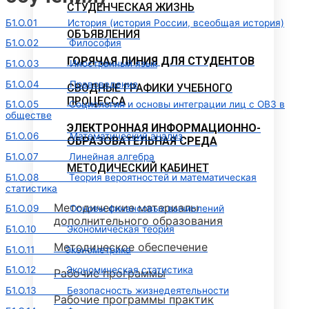
СТУДЕНЧЕСКАЯ ЖИЗНЬ
Б1.О.01 История (история России, всеобщая история)
ОБЪЯВЛЕНИЯ
Б1.О.02 Философия
ГОРЯЧАЯ ЛИНИЯ ДЛЯ СТУДЕНТОВ
Б1.О.03 Иностранный язык
Б1.О.04 Правоведение
СВОДНЫЕ ГРАФИКИ УЧЕБНОГО
ПРОЦЕССА
Б1.О.05 Социология и основы интеграции лиц с ОВЗ в
обществе
ЭЛЕКТРОННАЯ ИНФОРМАЦИОННО-
Б1.О.06 Математический анализ
ОБРАЗОВАТЕЛЬНАЯ СРЕДА
Б1.О.07 Линейная алгебра
МЕТОДИЧЕСКИЙ КАБИНЕТ
Б1.О.08 Теория вероятностей и математическая
статистика
Методические материалы
Б1.О.09 Основы финансовых вычислений
дополнительного образования
Б1.О.10 Экономическая теория
Методическое обеспечение
Б1.О.11 Эконометрика
Б1.О.12 Экономическая статистика
Рабочие программы
Б1.О.13 Безопасность жизнедеятельности
Рабочие программы практик