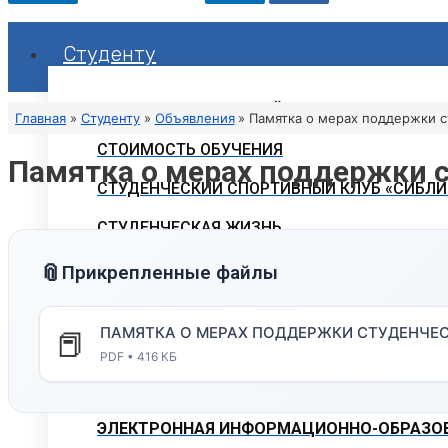
Студенту
РАСПИСАНИЕ ЗАНЯТИЙ
Главная
Студенту
Объявления
Памятка о мерах поддержки с
СТОИМОСТЬ ОБУЧЕНИЯ
Памятка о мерах поддержки с
СТУДЕНЧЕСКИЙ СПОРТИВНЫЙ КЛУБ «СИБЛИ
СТУДЕНЧЕСКАЯ ЖИЗНЬ
ОБЪЯВЛЕНИЯ
📎
Прикрепленные файлы
ГОРЯЧАЯ ЛИНИЯ ДЛЯ СТУДЕНТОВ
ПАМЯТКА О МЕРАХ ПОДДЕРЖКИ СТУДЕНЧЕСК
📕
СВОДНЫЕ ГРАФИКИ УЧЕБНОГО ПРОЦЕССА
PDF • 416 КБ
ЭЛЕКТРОННАЯ ИНФОРМАЦИОННО-ОБРАЗОВ