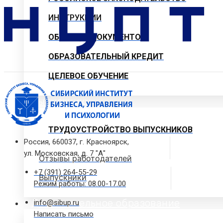
ИНСТРУКЦИИ
ОБРАЗЦЫ ДОКУМЕНТОВ
ОБРАЗОВАТЕЛЬНЫЙ КРЕДИТ
ЦЕЛЕВОЕ ОБУЧЕНИЕ
Выпускнику
ТРУДОУСТРОЙСТВО ВЫПУСКНИКОВ
Россия, 660037, г. Красноярск,
ул. Московская, д. 7 "А"
Отзывы работодателей
+7 (391) 264-55-29
Выпускники
Режим работы: 08.00-17.00
Дополнительное образование
info@sibup.ru
Написать письмо