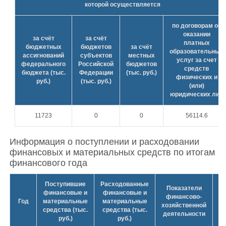
которой осуществляется
по договорам об
оказании
за счёт
за счёт
платных
бюджетных
бюджетов
за счёт
образовательных
ассигнований
субъектов
местных
услуг за счет
федерального
Российской
бюджетов
средств
бюджета (тыс.
Федерации
(тыс. руб.)
физических и
руб.)
(тыс. руб.)
(или)
юридических лиц
11723
0
0
56114.6
Информация о поступлении и расходовании
финансовых и материальных средств по итогам
финансового года
Поступившие
Расходованные
Показатели
финансовые и
финансовые и
И
финансово-
Год
материальные
материальные
по
хозяйственной
средства (тыс.
средства (тыс.
деятельности
руб.)
руб.)