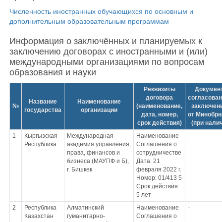
Численность иностранных обучающихся по основным и
дополнительным образовательным программам
Информация о заключённых и планируемых к
заключению договорах с иностранными и (или)
международными организациями по вопросам
образования и науки
Реквизиты
Документ
договора
согласова
Название
Наименование
№
(наименование,
заключен
государства
организации
дата, номер,
от Минобрн
срок действия)
(при нали
1
Кыргызская
Международная
Наименование
-
Республика
академия управления,
Соглашения о
права, финансов и
сотрудничестве
бизнеса (МАУПФ и Б),
Дата: 21
г. Бишкек
февраля 2022 г.
Номер: 01/413 5
Срок действия:
5 лет
2
Республика
Алматинский
Наименование
-
Казахстан
гуманитарно-
Соглашения о