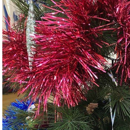
ПРОФЕССИОНАЛЬНОГО
ОБРАЗОВАНИЯ
Программы профессиональной
переподготовки
ОФИЦИАЛЬНЫЕ ДОКУМЕНТЫ
ВНИМАНИЕ! ОБЪЯВЛЕН ПРИЕМ
ДОПОЛНИТЕЛЬНЫЕ
ОБЩЕОБРАЗОВАТЕЛЬНЫЕ
ПРОГРАММЫ
Наука и Инновации
НАУЧНО-ИССЛЕДОВАТЕЛЬСКАЯ
ДЕЯТЕЛЬНОСТЬ