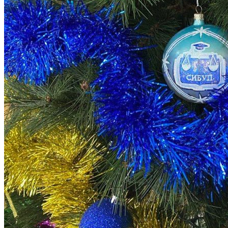
ОТДЕЛЫ И УПРАВЛЕНИЕ
ПАТЕНТЫ
НАУКА И УНИВЕРСИТЕТЫ
Институт
ЭКОНОМИЧЕСКИЙ ФАКУЛЬТЕТ
Деканат экономического факультета
Кафедра менеджмента
Кафедра прикладной математики и
информатики
Кафедра экономики
Кафедра экономики и менеджмента