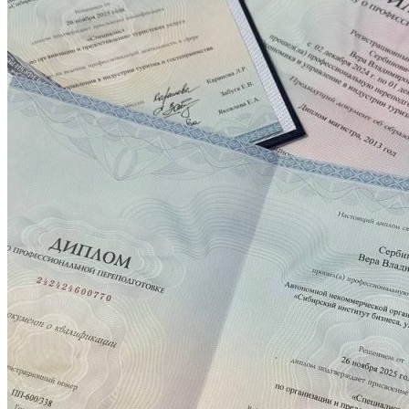
Стоимость обучения
Информация для абитуриентов
Перечень специальностей (количество
мест для приема)
Сроки зачисления
Сроки подачи документов
Перечень документов для поступления
ЛОКАЛЬНЫЕ НОРМАТИВНЫЕ АКТЫ
РОССИЙСКОЕ ЗАКОНОДАТЕЛЬСТВО
ИНСТРУКЦИИ
ОБРАЗЦЫ ДОКУМЕНТОВ
ОБРАЗОВАТЕЛЬНЫЙ КРЕДИТ