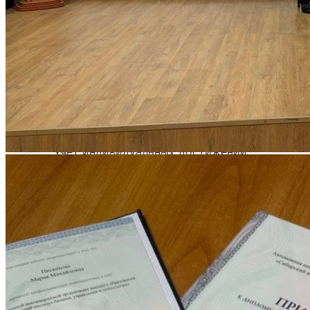
Программы вступительных испытаний
Основные сведения о ЕГЭ
Перечень необходимых документов
План приема
Особые права и преимущества
Учет индивидуальных достижений
Поступление на базе среднего
профессионального образования
РЕЙТИНГОВЫЕ СПИСКИ. КОЛИЧЕСТВО
ПОДАННЫХ ЗАЯВЛЕНИЙ
ПРИКАЗЫ О ЗАЧИСЛЕНИИ
ПРОГРАММЫ СПО (КОЛЛЕДЖ)