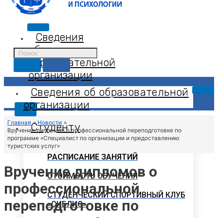
Сведения
об
образовательной
организации
Сведения об образовательной
организации
X
Главная
Новости
Студенту
Вручение дипломов о профессиональной переподготовке по
программе «Специалист по организации и предоставлению
туристских услуг»
РАСПИСАНИЕ ЗАНЯТИЙ
Вручение дипломов о
СТОИМОСТЬ ОБУЧЕНИЯ
профессиональной
СТУДЕНЧЕСКИЙ СПОРТИВНЫЙ КЛУБ
переподготовке по
«СИБЛИС»