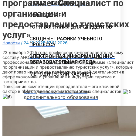
программе «Специалист по
СТУДЕНЧЕСКАЯ ЖИЗНЬ
организации и
ОБЪЯВЛЕНИЯ
предоставлению туристских
ГОРЯЧАЯ ЛИНИЯ ДЛЯ СТУДЕНТОВ
услуг»
СВОДНЫЕ ГРАФИКИ УЧЕБНОГО
Новости
/
24.12.2025
27.01.2026
ПРОЦЕССА
23 декабря 2025 года профессорско-преподавательскому
ЭЛЕКТРОННАЯ ИНФОРМАЦИОННО-
составу АНО ВО СИБУП были вручены дипломы о
ОБРАЗОВАТЕЛЬНАЯ СРЕДА
профессиональной переподготовке по программе «Специалист
по организации и предоставлению туристских услуг», которые
дают право на ведение профессиональной деятельности в
МЕТОДИЧЕСКИЙ КАБИНЕТ
сфере экономики и управления в индустрии туризма и
гостеприимства.
Повышение компетенции преподавателя – это ключевой
Методические материалы
фактор в подготовке конкурентоспособных специалистов
дополнительного образования
Методическое обеспечение
Рабочие программы
Рабочие программы практик