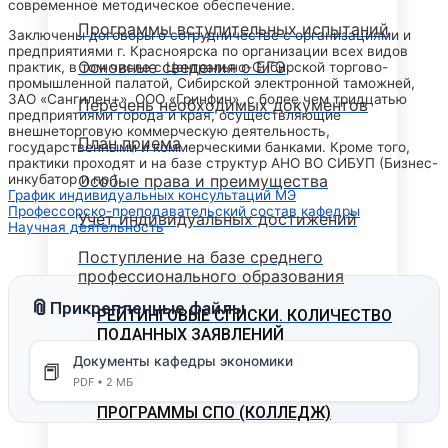
современное методическое обеспечение.
Программы вступительных испытаний
Заключены договоры о сотрудничестве с организациями и
предприятиями г. Красноярска по организации всех видов
Основные сведения о ЕГЭ
практик, в том числе с Центрально-Сибирской торгово-
промышленной палатой, Сибирской электронной таможней,
ЗАО «Сангилен+», ООО «Гринфин», с более чем тридцатью
Перечень необходимых документов
предприятиями города и края, осуществляющие
внешнеторговую коммерческую деятельность,
План приема
государственными и коммерческими банками. Кроме того,
практики проходят и на базе структур АНО ВО СИБУП (Бизнес-
Особые права и преимущества
инкубатор и пр.).
График индивидуальных консультаций МЭ
Профессорско-преподавательский состав кафедры
Учет индивидуальных достижений
Научная деятельность
Поступление на базе среднего
профессионального образования
📎
Прикрепленные файлы
РЕЙТИНГОВЫЕ СПИСКИ. КОЛИЧЕСТВО
ПОДАННЫХ ЗАЯВЛЕНИЙ
Документы кафедры экономики
📕
ПРИКАЗЫ О ЗАЧИСЛЕНИИ
PDF • 2 МБ
ПРОГРАММЫ СПО (КОЛЛЕДЖ)