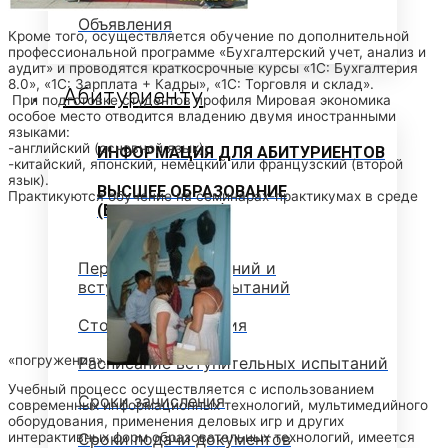
Объявления
Кроме того, осуществляется обучение по дополнительной
профессиональной программе «Бухгалтерский учет, анализ и
аудит» и проводятся краткосрочные курсы «1С: Бухгалтерия
8.0», «1С: Зарплата + Кадры», «1С: Торговля и склад».
Абитуриенту
При подготовке студентов профиля Мировая экономика
особое место отводится владению двумя иностранными
языками:
-английский (основной язык);
ИНФОРМАЦИЯ ДЛЯ АБИТУРИЕНТОВ
-китайский, японский, немецкий или французский (второй
язык).
ВЫСШЕЕ ОБРАЗОВАНИЕ
Практикуются обучение на семинарах-практикумах в среде
(БАКАЛАВРИАТ)
Перечень направлений и
вступительных испытаний
Стоимость обучения
«погружения».
Расписание вступительных испытаний
Учебный процесс осуществляется с использованием
Сроки зачисления
современных информационных технологий, мультимедийного
оборудования, применения деловых игр и других
Сроки подачи документов
интерактивных форм образовательных технологий, имеется