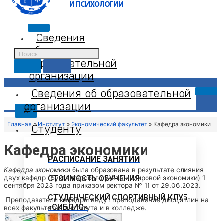
Сведения
об
образовательной
организации
Сведения об образовательной
организации
X
Главная
Институт
Экономический факультет
Кафедра экономики
Студенту
Кафедра экономики
РАСПИСАНИЕ ЗАНЯТИЙ
Кафедра экономики
была образована в результате слияния
двух кафедр (Бухгалтерского учета и Мировой экономики) 1
СТОИМОСТЬ ОБУЧЕНИЯ
сентября 2023 года приказом ректора № 11 от 29.06.2023.
СТУДЕНЧЕСКИЙ СПОРТИВНЫЙ КЛУБ
Преподаватели кафедры ведут преподавание дисциплин на
«СИБЛИС»
всех факультетах института и в колледже.