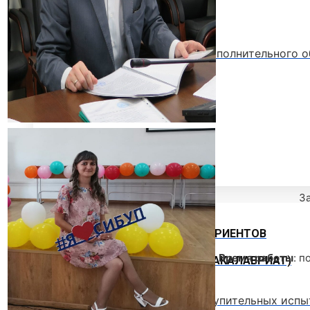
МЕТОДИЧЕСКИЙ КАБИНЕТ
Методические материалы дополнительного о
Методическое обеспечение
Рабочие программы
Рабочие программы практик
Объявления
Абитуриенту
З
ИНФОРМАЦИЯ ДЛЯ АБИТУРИЕНТОВ
Время работы
: п
ВЫСШЕЕ ОБРАЗОВАНИЕ (БАКАЛАВРИАТ)
Перечень направлений и вступительных испы