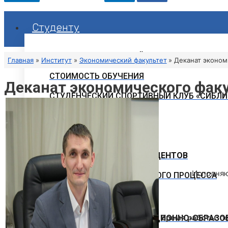
Студенту
РАСПИСАНИЕ ЗАНЯТИЙ
Главная
Институт
Экономический факультет
Деканат эконом
СТОИМОСТЬ ОБУЧЕНИЯ
Деканат экономического фак
СТУДЕНЧЕСКИЙ СПОРТИВНЫЙ КЛУБ «СИБЛИ
СТУДЕНЧЕСКАЯ ЖИЗНЬ
ОБЪЯВЛЕНИЯ
ГОРЯЧАЯ ЛИНИЯ ДЛЯ СТУДЕНТОВ
Исполняю
СВОДНЫЕ ГРАФИКИ УЧЕБНОГО ПРОЦЕССА
Время работы
: п
ЭЛЕКТРОННАЯ ИНФОРМАЦИОННО-ОБРАЗОВ