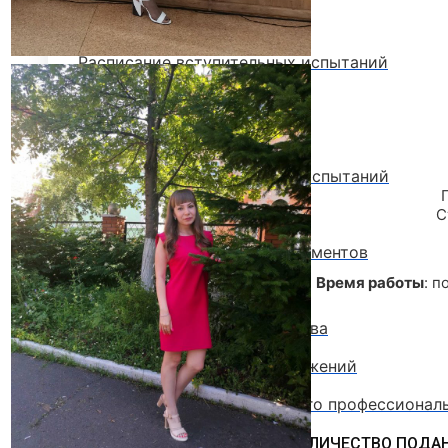
Стоимость обучения
Расписание вступительных испытаний
Сроки зачисления
Сроки подачи документов
Программы вступительных испытаний
Основные сведения о ЕГЭ
С
Перечень необходимых документов
Время работы
: п
План приема
Особые права и преимущества
Учет индивидуальных достижений
Поступление на базе среднего профессионал
РЕЙТИНГОВЫЕ СПИСКИ. КОЛИЧЕСТВО ПОДА