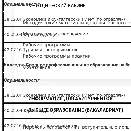
Специальности:
МЕТОДИЧЕСКИЙ КАБИНЕТ
38.02.01 Экономика и бухгалтерский учет (по отраслям)
Методические материалы дополнительного о
Методическое обеспечение
40.02.04 Юриспруденция
Рабочие программы
43.02.16 Туризм и гостеприимство
Рабочие программы практик
Колледж. Среднее профессиональное образование на баз
Объявления
Специальности:
Абитуриенту
38.02.01 Экономика и бухгалтерский учет (по отраслям)
ИНФОРМАЦИЯ ДЛЯ АБИТУРИЕНТОВ
ВЫСШЕЕ ОБРАЗОВАНИЕ (БАКАЛАВРИАТ)
40.02.04 Юриспруденция
43.02.16 Туризм и гостеприимство
Перечень направлений и вступительных испы