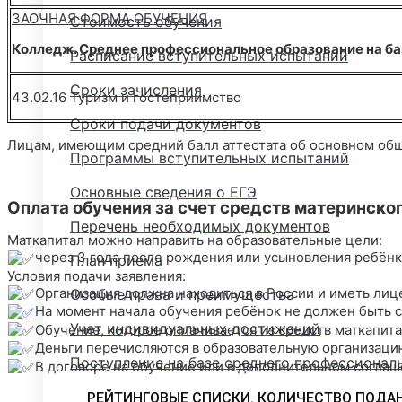
ЗАОЧНАЯ ФОРМА ОБУЧЕНИЯ
Стоимость обучения
Колледж. Среднее профессиональное образование на баз
Расписание вступительных испытаний
Сроки зачисления
43.02.16 Туризм и гостеприимство
Сроки подачи документов
Лицам, имеющим средний балл аттестата об основном обще
Программы вступительных испытаний
Основные сведения о ЕГЭ
Оплата обучения за счет средств материнско
Перечень необходимых документов
Маткапитал можно направить на образовательные цели:
через 3 года после рождения или усыновления ребёнк
План приема
Условия подачи заявления:
Организация должна находиться в России и иметь лиц
Особые права и преимущества
На момент начала обучения ребёнок не должен быть с
Учет индивидуальных достижений
Обучение, которое оплачивается из средств маткапита
Деньги перечисляются в образовательную организацию
Поступление на базе среднего профессионал
В договоре на обучение или в дополнительном соглаш
РЕЙТИНГОВЫЕ СПИСКИ. КОЛИЧЕСТВО ПОДА