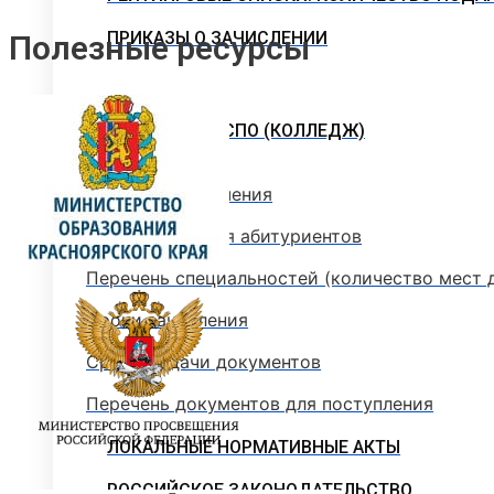
ПРИКАЗЫ О ЗАЧИСЛЕНИИ
Полезные ресурсы
ПРОГРАММЫ СПО (КОЛЛЕДЖ)
Стоимость обучения
Информация для абитуриентов
Перечень специальностей (количество мест 
Сроки зачисления
Сроки подачи документов
Перечень документов для поступления
ЛОКАЛЬНЫЕ НОРМАТИВНЫЕ АКТЫ
РОССИЙСКОЕ ЗАКОНОДАТЕЛЬСТВО