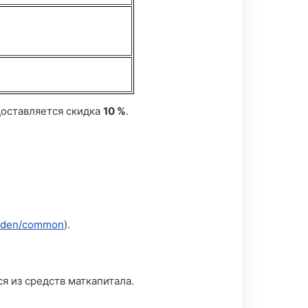
доставляется скидка
10 %
.
sveden/common
).
я из средств маткапитала.