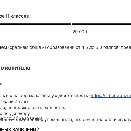
е 11 классов
29 000
м (среднем общем) образовании от 4,5 до 5,0 баллов, пре
го капитала
а.
ензию на образовательную деятельность (
https://sibup.ru/
тарше 25 лет.
ла, не должно быть окончено.
 по договору.
ьного образования
ении к нему должно упоминаться, что обучение оплачиваетс
ННЫХ ЗАЯВЛЕНИЙ