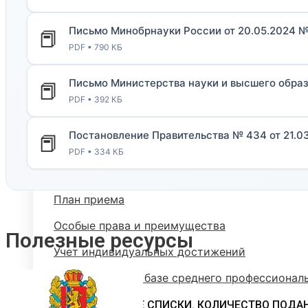
Стоимость обучения
Письмо Минобрнауки России от 20.05.2024 
📕
Расписание вступительных испытаний
PDF • 790 КБ
Сроки зачисления
Письмо Министерства науки и высшего образ
📕
Сроки подачи документов
PDF • 392 КБ
Программы вступительных испытаний
Постановление Правительства № 434 от 21.0
📕
Основные сведения о ЕГЭ
PDF • 334 КБ
Перечень необходимых документов
План приема
Особые права и преимущества
Полезные ресурсы
Учет индивидуальных достижений
Поступление на базе среднего профессионал
РЕЙТИНГОВЫЕ СПИСКИ. КОЛИЧЕСТВО ПОДА