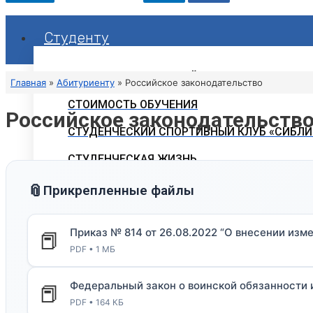
Студенту
РАСПИСАНИЕ ЗАНЯТИЙ
Главная
Абитуриенту
Российское законодательство
СТОИМОСТЬ ОБУЧЕНИЯ
Российское законодательств
СТУДЕНЧЕСКИЙ СПОРТИВНЫЙ КЛУБ «СИБЛИ
СТУДЕНЧЕСКАЯ ЖИЗНЬ
ОБЪЯВЛЕНИЯ
📎
Прикрепленные файлы
ГОРЯЧАЯ ЛИНИЯ ДЛЯ СТУДЕНТОВ
Приказ № 814 от 26.08.2022 “О внесении из
📕
СВОДНЫЕ ГРАФИКИ УЧЕБНОГО ПРОЦЕССА
PDF • 1 МБ
Федеральный закон о воинской обязанности 
📕
ЭЛЕКТРОННАЯ ИНФОРМАЦИОННО-ОБРАЗОВ
PDF • 164 КБ