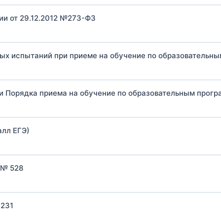
ии от 29.12.2012 №273-ФЗ
бразования
ных испытаний при приеме на обучение по образовательн
ии Порядка приема на обучение по образовательным про
алл ЕГЭ)
 № 528
 231
таний