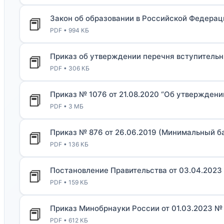
МЕТОДИЧЕСКИЙ КАБИНЕТ
Закон об образовании в Российской Федерац
📕
PDF • 994 КБ
Методические материалы дополнительного о
Приказ об утверждении перечня вступитель
Методическое обеспечение
📕
PDF • 306 КБ
Рабочие программы
Приказ № 1076 от 21.08.2020 “Об утвержден
Рабочие программы практик
📕
PDF • 3 МБ
Объявления
Приказ № 876 от 26.06.2019 (Минимальный б
📕
Абитуриенту
PDF • 136 КБ
ИНФОРМАЦИЯ ДЛЯ АБИТУРИЕНТОВ
Постановление Правительства от 03.04.2023
📕
PDF • 159 КБ
ВЫСШЕЕ ОБРАЗОВАНИЕ (БАКАЛАВРИАТ)
Приказ Минобрнауки России от 01.03.2023 №
📕
Перечень направлений и вступительных испы
PDF • 612 КБ