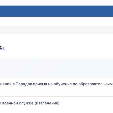
о
С»
менений в Порядок приема на обучение по образовательн
и военной службе (извлечение)
АТЕЛЬНАЯ СРЕДА