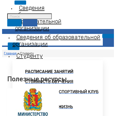
Сведения
об
образовательной
организации
Сведения об образовательной
организации
X
Главная
Студенту
Студенту
РАСПИСАНИЕ ЗАНЯТИЙ
Полезные ресурсы
СТОИМОСТЬ ОБУЧЕНИЯ
СТУДЕНЧЕСКИЙ СПОРТИВНЫЙ КЛУБ
«СИБЛИС»
СТУДЕНЧЕСКАЯ ЖИЗНЬ