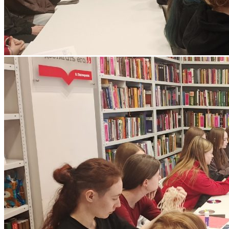
Объявления
Абитуриенту
ИНФОРМАЦИЯ ДЛЯ АБИТУРИЕНТОВ
ВЫСШЕЕ ОБРАЗОВАНИЕ
(БАКАЛАВРИАТ)
Перечень направлений и
вступительных испытаний
Стоимость обучения
Расписание вступительных испытаний
Сроки зачисления
Сроки подачи документов