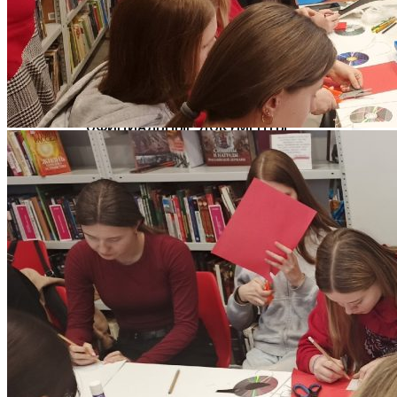
ПРОФЕССИОНАЛЬНОГО
ОБРАЗОВАНИЯ
Программы профессиональной
переподготовки
ОФИЦИАЛЬНЫЕ ДОКУМЕНТЫ
ВНИМАНИЕ! ОБЪЯВЛЕН ПРИЕМ
ДОПОЛНИТЕЛЬНЫЕ
ОБЩЕОБРАЗОВАТЕЛЬНЫЕ
ПРОГРАММЫ
Наука и Инновации
НАУЧНО-ИССЛЕДОВАТЕЛЬСКАЯ
ДЕЯТЕЛЬНОСТЬ