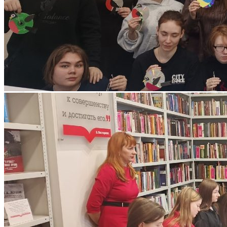
ПАРТНЕРЫ
НАУКА И ОБРАЗОВАНИЕ ПРОТИВ
ТЕРРОРА
ПРОТИВОДЕЙСТВИЕ КОРРУПЦИИ И
ТЕРРОРУ
ОТДЕЛ КАДРОВ
Конкурс на замещение вакантных
должностей научно-педагогических
работников
Выборы на вакантные должности
Вакансии
ОБЩИЙ ОТДЕЛ
ОЦЕНКА КАЧЕСТВА ОБРАЗОВАНИЯ
ДЕМОНСТРАЦИОННЫЙ ЭКЗАМЕН