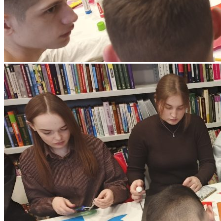
Стоимость обучения
Информация для абитуриентов
Перечень специальностей (количество
мест для приема)
Сроки зачисления
Сроки подачи документов
Перечень документов для поступления
ЛОКАЛЬНЫЕ НОРМАТИВНЫЕ АКТЫ
РОССИЙСКОЕ ЗАКОНОДАТЕЛЬСТВО
ИНСТРУКЦИИ
ОБРАЗЦЫ ДОКУМЕНТОВ
ОБРАЗОВАТЕЛЬНЫЙ КРЕДИТ