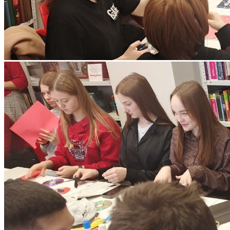
Программы вступительных испытаний
Основные сведения о ЕГЭ
Перечень необходимых документов
План приема
Особые права и преимущества
Учет индивидуальных достижений
Поступление на базе среднего
профессионального образования
РЕЙТИНГОВЫЕ СПИСКИ. КОЛИЧЕСТВО
ПОДАННЫХ ЗАЯВЛЕНИЙ
ПРИКАЗЫ О ЗАЧИСЛЕНИИ
ПРОГРАММЫ СПО (КОЛЛЕДЖ)