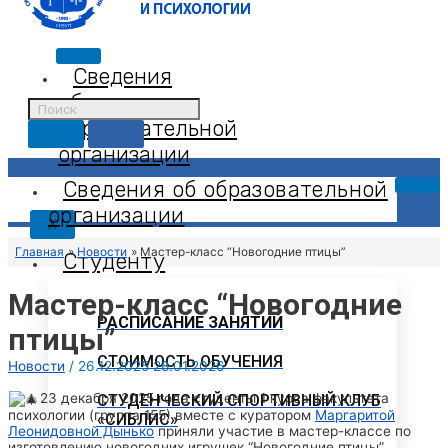
Сведения
об
образовательной
организации
Сведения об образовательной
организации
X
Главная
Новости
Мастер-класс “Новогодние птицы”
Студенту
Мастер-класс “Новогодние
РАСПИСАНИЕ ЗАНЯТИЙ
птицы”
СТОИМОСТЬ ОБУЧЕНИЯ
Новости
/
26.12.2025
28.01.2026
23 декабря 2025 года студенты 1 курса факультета
СТУДЕНЧЕСКИЙ СПОРТИВНЫЙ КЛУБ
психологии (группа 155) вместе с куратором
Маргаритой
«СИБЛИС»
Леонидовной Дынько
приняли участие в мастер-классе по
изготовлению новогодних игрушек “Новогодние птицы”,