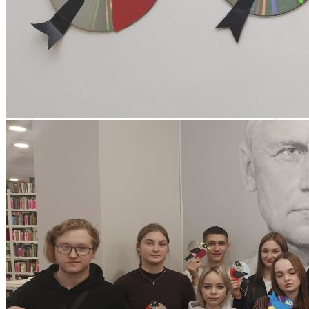
История колледжа
УЧЁНЫЙ СОВЕТ
УЧЕБНО-МЕТОДИЧЕСКОЕ
УПРАВЛЕНИЕ
Учебная часть
ОТДЕЛ МЕЖДУНАРОДНЫХ И
ВНЕШНЕЭКОНОМИЧЕСКИХ СВЯЗЕЙ
Международная деятельность
ВУЗы партнеры
Международный рейтинг
Информация для иностранных
студентов