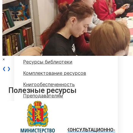
АДАПТИРОВАННЫЕ
ОБРАЗОВАТЕЛЬНЫЕ ПРОГРАММЫ
БИБЛИОТЕКА
Документы библиотеки
Читателю
×
Ресурсы библиотеки
❮
❯
Комплектование ресурсов
Книгообеспеченность
Полезные ресурсы
Преподавателям
Наукометрия
Доступная среда
ЮРИДИЧЕСКИЙ КОНСУЛЬТАЦИОННО-