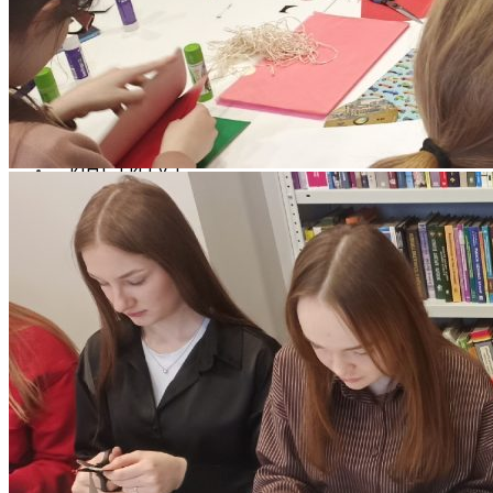
ОТДЕЛЫ И УПРАВЛЕНИЕ
ПАТЕНТЫ
НАУКА И УНИВЕРСИТЕТЫ
Институт
ЭКОНОМИЧЕСКИЙ ФАКУЛЬТЕТ
Деканат экономического факультета
Кафедра менеджмента
Кафедра прикладной математики и
информатики
Кафедра экономики
Кафедра экономики и менеджмента