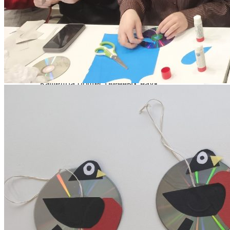
ФАКУЛЬТЕТ ПСИХОЛОГИИ
Деканат психологического факультета
Кафедра психологии
Кафедра общественных наук
Психологический центр «Сфера»
ЮРИДИЧЕСКИЙ ФАКУЛЬТЕТ
Кафедра общеправовых дисциплин и
дополнительного образования
Кафедра уголовного права и процесса
Юридическая клиника
КОЛЛЕДЖ