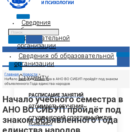
Сведения
об
образовательной
организации
Сведения об образовательной
организации
X
Главная
Новости
Студенту
Начало учебного семестра в АНО ВО СИБУП пройдёт под знаком
объявленного Года единства народов
РАСПИСАНИЕ ЗАНЯТИЙ
Начало учебного семестра в
СТОИМОСТЬ ОБУЧЕНИЯ
АНО ВО СИБУП пройдёт под
знаком объявленного Года
СТУДЕНЧЕСКИЙ СПОРТИВНЫЙ КЛУБ
«СИБЛИС»
единства народов