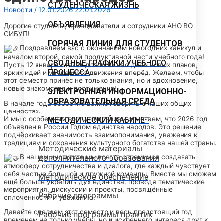
СТУДЕНЧЕСКАЯ ЖИЗНЬ
Новости
/
12.01.2026
22.01.2026
ОБЪЯВЛЕНИЯ
Дорогие студенты, преподаватели и сотрудники АНО ВО
СИБУП!
ГОРЯЧАЯ ЛИНИЯ ДЛЯ СТУДЕНТОВ
Поздравляем вас с окончанием новогодних каникул и
началом второй, самой продуктивной части учебного года!
СВОДНЫЕ ГРАФИКИ УЧЕБНОГО
Пусть 12 января станет для всех нас днём новых планов,
ПРОЦЕССА
ярких идей и уверенного движения вперёд. Желаем, чтобы
этот семестр принёс не только знания, но и вдохновение,
новые знакомства и достижения!
ЭЛЕКТРОННАЯ ИНФОРМАЦИОННО-
ОБРАЗОВАТЕЛЬНАЯ СРЕДА
В начале года особенно важно говорить о наших общих
ценностях.
И мы с особенным воодушевлением отмечаем, что 2026 год
МЕТОДИЧЕСКИЙ КАБИНЕТ
объявлен в России Годом единства народов. Это решение
подчёркивает значимость взаимопонимания, уважения к
традициям и сохранения культурного богатства нашей страны.
Методические материалы
дополнительного образования
В нашем институте мы всегда стремимся создавать
атмосферу сотрудничества и диалога, где каждый чувствует
себя частью большой и дружной команды. Вместе мы сможем
Методическое обеспечение
ещё больше укрепить дух единства, проводя тематические
мероприятия, дискуссии и проекты, посвящённые
Рабочие программы
сплоченности и уважению.
Давайте сделаем этот семестр и весь предстоящий год
Рабочие программы практик
временем не только учёбы, но и искреннего интереса друг к