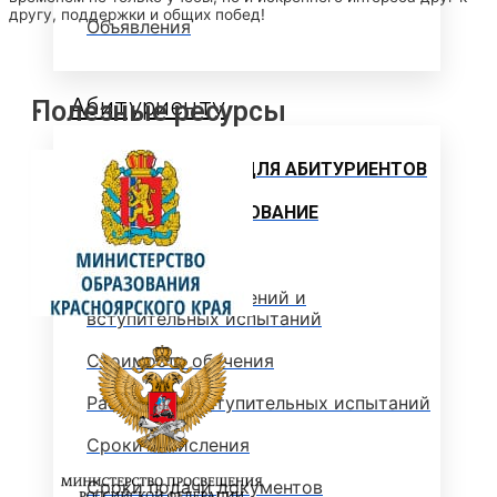
другу, поддержки и общих побед!
Объявления
Абитуриенту
Полезные ресурсы
ИНФОРМАЦИЯ ДЛЯ АБИТУРИЕНТОВ
ВЫСШЕЕ ОБРАЗОВАНИЕ
(БАКАЛАВРИАТ)
Перечень направлений и
вступительных испытаний
Стоимость обучения
Расписание вступительных испытаний
Сроки зачисления
Сроки подачи документов