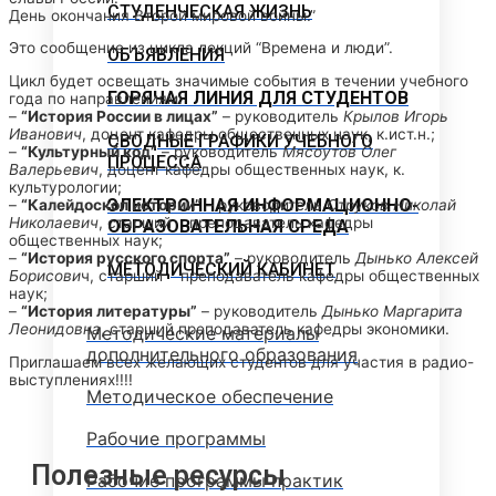
СТУДЕНЧЕСКАЯ ЖИЗНЬ
День окончания Второй мировой войны.”
Это сообщение из цикла лекций “Времена и люди”.
ОБЪЯВЛЕНИЯ
Цикл будет освещать значимые события в течении учебного
ГОРЯЧАЯ ЛИНИЯ ДЛЯ СТУДЕНТОВ
года по направлениям:
–
“История России в лицах”
– руководитель
Крылов Игорь
Иванович
, доцент
кафедры общественных наук, к.ист.н.;
СВОДНЫЕ ГРАФИКИ УЧЕБНОГО
–
“Культурный код”
– руководитель
Мясоутов Олег
ПРОЦЕССА
Валерьевич
, доцент кафедры
общественных наук, к.
культурологии;
ЭЛЕКТРОННАЯ ИНФОРМАЦИОННО-
–
“Калейдоскоп истории”
– руководитель
Струков Николай
Николаевич
, старший
преподаватель кафедры
ОБРАЗОВАТЕЛЬНАЯ СРЕДА
общественных наук;
–
“История русского спорта”
– руководитель
Дынько Алексей
МЕТОДИЧЕСКИЙ КАБИНЕТ
Борисови
ч, старший
преподаватель кафедры общественных
наук;
–
“История литературы”
– руководитель
Дынько Маргарита
Леонидовна
, старший
преподаватель кафедры экономики.
Методические материалы
дополнительного образования
Приглашаем всех желающих студентов для участия в радио-
выступлениях!!!!
Методическое обеспечение
Рабочие программы
Полезные ресурсы
Рабочие программы практик