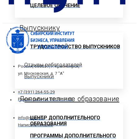
ЦЕЛЕВОЕ ОБУЧЕНИЕ
Выпускнику
ТРУДОУСТРОЙСТВО ВЫПУСКНИКОВ
Отзывы работодателей
Россия, 660037, г. Красноярск,
ул. Московская, д. 7 "А"
Выпускники
+7 (391) 264-55-29
Дополнительное образование
Режим работы: 08.00-17.00
ЦЕНТР ДОПОЛНИТЕЛЬНОГО
info@sibup.ru
ОБРАЗОВАНИЯ
Написать письмо
ПРОГРАММЫ ДОПОЛНИТЕЛЬНОГО