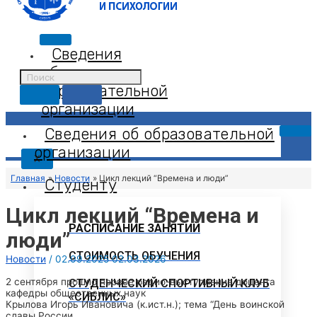
Сведения
об
образовательной
организации
Сведения об образовательной
организации
X
Главная
Новости
Цикл лекций “Времена и люди”
Студенту
Цикл лекций “Времена и
РАСПИСАНИЕ ЗАНЯТИЙ
люди”
СТОИМОСТЬ ОБУЧЕНИЯ
Новости
/
02.09.2025
02.03.2026
2 сентября прошло первое радио-выступление доцента
СТУДЕНЧЕСКИЙ СПОРТИВНЫЙ КЛУБ
кафедры общественных наук
«СИБЛИС»
Крылова Игорь Ивановича (к.ист.н.); тема “День воинской
славы России.