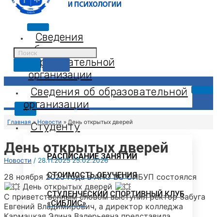
Сведения
об
образовательной
организации
Сведения об образовательной
организации
X
Главная
Новости
День открытых дверей
Студенту
День открытых дверей
РАСПИСАНИЕ ЗАНЯТИЙ
Новости
/
28.11.2025
25.02.2026
СТОИМОСТЬ ОБУЧЕНИЯ
28 ноября 2025 года в АНО ВО СИБУП состоялся
День открытых дверей
СТУДЕНЧЕСКИЙ СПОРТИВНЫЙ КЛУБ
С приветственным словом выступил ректор Забуга
«СИБЛИС»
Евгений Владимирович, а директор колледжа
Кармацкая Элина Валерьевна представила