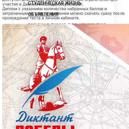
СТУДЕНЧЕСКАЯ ЖИЗНЬ
участия в Диктанте Победы отсутствуют.
Диплом с указанием количества набранных баллов и
затраченным на ответы временем можно скачать сразу после
ОБЪЯВЛЕНИЯ
прохождения теста в личном кабинете.
ГОРЯЧАЯ ЛИНИЯ ДЛЯ СТУДЕНТОВ
СВОДНЫЕ ГРАФИКИ УЧЕБНОГО
ПРОЦЕССА
ЭЛЕКТРОННАЯ ИНФОРМАЦИОННО-
ОБРАЗОВАТЕЛЬНАЯ СРЕДА
МЕТОДИЧЕСКИЙ КАБИНЕТ
Методические материалы
дополнительного образования
Методическое обеспечение
Рабочие программы
Рабочие программы практик