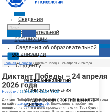
Сведения
об
образовательной
организации
Сведения об образовательной
организации
X
Главная
Новости
Диктант Победы – 24 апреля 2026 года
Студенту
Диктант Победы – 24 апреля
РАСПИСАНИЕ ЗАНЯТИЙ
2026 года
СТОИМОСТЬ ОБУЧЕНИЯ
Новости
/
23.04.2026
23.04.2026
Диктант Победы можно написать онлайн 24 апреля 2026 года
СТУДЕНЧЕСКИЙ СПОРТИВНЫЙ КЛУБ
на сайте
диктантпобеды.рф
. Возможность пройти тест
«СИБЛИС»
появится на сайте в день проведения акции. Тест будет
доступен длительное время. Возрастные ограничения для