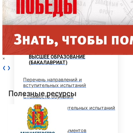
Объявления
Абитуриенту
ИНФОРМАЦИЯ ДЛЯ АБИТУРИЕНТОВ
ВЫСШЕЕ ОБРАЗОВАНИЕ
×
(БАКАЛАВРИАТ)
❮
❯
Перечень направлений и
вступительных испытаний
Полезные ресурсы
Стоимость обучения
Расписание вступительных испытаний
Сроки зачисления
Сроки подачи документов