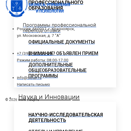
ПРОФЕССИОНАЛЬНОГО
ОБРАЗОВАНИЯ
Программы профессиональной
Россия, 660037, г. Красноярск,
переподготовки
ул. Московская, д. 7 "А"
ОФИЦИАЛЬНЫЕ ДОКУМЕНТЫ
ВНИМАНИЕ! ОБЪЯВЛЕН ПРИЕМ
+7 (391) 264-55-29
Режим работы: 08.00-17.00
ДОПОЛНИТЕЛЬНЫЕ
ОБЩЕОБРАЗОВАТЕЛЬНЫЕ
ПРОГРАММЫ
info@sibup.ru
Написать письмо
Наука и Инновации
© 2026 www.sibup.ru
НАУЧНО-ИССЛЕДОВАТЕЛЬСКАЯ
ДЕЯТЕЛЬНОСТЬ