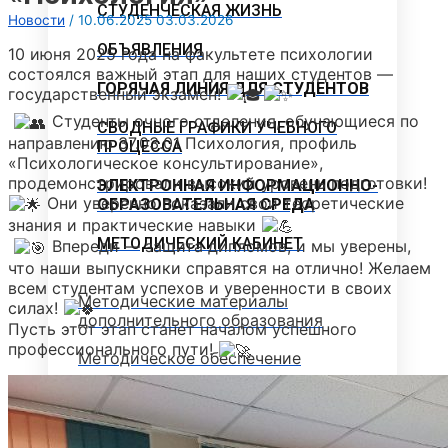
СТУДЕНЧЕСКАЯ ЖИЗНЬ
Новости
/
10.06.2025
03.03.2026
ОБЪЯВЛЕНИЯ
10 июня 2025 года на факультете психологии
состоялся важный этап для наших студентов —
ГОРЯЧАЯ ЛИНИЯ ДЛЯ СТУДЕНТОВ
государственный экзамен!
Студенты очного отделения, обучающиеся по
СВОДНЫЕ ГРАФИКИ УЧЕБНОГО
направлению 37.03.01 Психология, профиль
ПРОЦЕССА
«Психологическое консультирование»,
продемонстрировали высокий уровень подготовки!
ЭЛЕКТРОННАЯ ИНФОРМАЦИОННО-
Они уверенно показали свои теоретические
ОБРАЗОВАТЕЛЬНАЯ СРЕДА
знания и практические навыки
МЕТОДИЧЕСКИЙ КАБИНЕТ
Впереди — защита дипломов, и мы уверены,
что наши выпускники справятся на отлично! Желаем
всем студентам успехов и уверенности в своих
Методические материалы
силах!
дополнительного образования
Пусть этот этап станет началом успешного
профессионального пути!
Методическое обеспечение
Рабочие программы
Рабочие программы практик