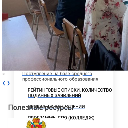
Программы вступительных испытаний
Основные сведения о ЕГЭ
Перечень необходимых документов
План приема
Особые права и преимущества
Учет индивидуальных достижений
Поступление на базе среднего
×
профессионального образования
❮
❯
РЕЙТИНГОВЫЕ СПИСКИ. КОЛИЧЕСТВО
ПОДАННЫХ ЗАЯВЛЕНИЙ
Полезные ресурсы
ПРИКАЗЫ О ЗАЧИСЛЕНИИ
ПРОГРАММЫ СПО (КОЛЛЕДЖ)