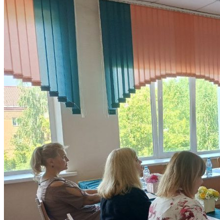
Объявления
Абитуриенту
ИНФОРМАЦИЯ ДЛЯ АБИТУРИЕНТОВ
ВЫСШЕЕ ОБРАЗОВАНИЕ
(БАКАЛАВРИАТ)
Перечень направлений и
вступительных испытаний
Стоимость обучения
Расписание вступительных испытаний
Сроки зачисления
Сроки подачи документов