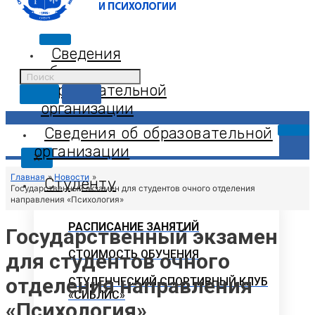
Сведения
об
образовательной
организации
Сведения об образовательной
организации
X
Главная
Новости
Студенту
Государственный экзамен для студентов очного отделения
направления «Психология»
РАСПИСАНИЕ ЗАНЯТИЙ
Государственный экзамен
СТОИМОСТЬ ОБУЧЕНИЯ
для студентов очного
отделения направления
СТУДЕНЧЕСКИЙ СПОРТИВНЫЙ КЛУБ
«СИБЛИС»
«Психология»