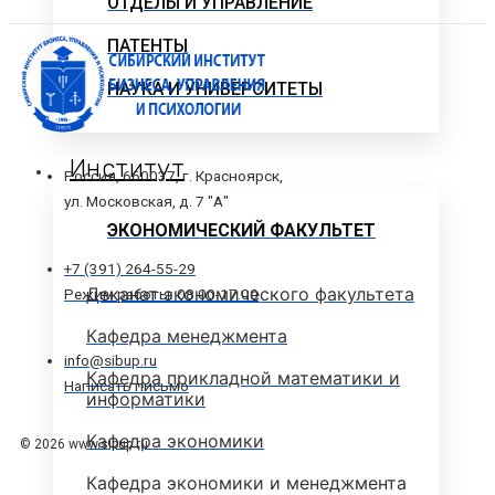
ОТДЕЛЫ И УПРАВЛЕНИЕ
ПАТЕНТЫ
НАУКА И УНИВЕРСИТЕТЫ
Институт
Россия, 660037, г. Красноярск,
ул. Московская, д. 7 "А"
ЭКОНОМИЧЕСКИЙ ФАКУЛЬТЕТ
+7 (391) 264-55-29
Деканат экономического факультета
Режим работы: 08.00-17.00
Кафедра менеджмента
info@sibup.ru
Кафедра прикладной математики и
Написать письмо
информатики
Кафедра экономики
© 2026 www.sibup.ru
Кафедра экономики и менеджмента