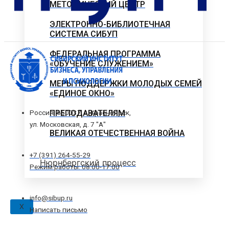
МЕТОДИЧЕСКИЙ ЦЕНТР
ЭЛЕКТРОННО-БИБЛИОТЕЧНАЯ
СИСТЕМА СИБУП
ФЕДЕРАЛЬНАЯ ПРОГРАММА
«ОБУЧЕНИЕ СЛУЖЕНИЕМ»
МЕРЫ ПОДДЕРЖКИ МОЛОДЫХ СЕМЕЙ
«ЕДИНОЕ ОКНО»
Россия, 660037, г. Красноярск,
ПРЕПОДАВАТЕЛЯМ
ул. Московская, д. 7 "А"
ВЕЛИКАЯ ОТЕЧЕСТВЕННАЯ ВОЙНА
+7 (391) 264-55-29
Нюрнбергский процесс
Режим работы: 08.00-17.00
info@sibup.ru
X
Написать письмо