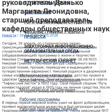
руководитель Дынько
СТУДЕНЧЕСКАЯ ЖИЗНЬ
Маргарита Леонидовна,
ОБЪЯВЛЕНИЯ
старший преподаватель
ГОРЯЧАЯ ЛИНИЯ ДЛЯ СТУДЕНТОВ
кафедры общественных наук
СВОДНЫЕ ГРАФИКИ УЧЕБНОГО
Новости
/
29.04.2026
07.05.2026
ПРОЦЕССА
Сегодня, 29 апреля, по студенческому радио-
ЭЛЕКТРОННАЯ ИНФОРМАЦИОННО-
трансляционному каналу прозвучало аудио сообщение
ОБРАЗОВАТЕЛЬНАЯ СРЕДА
слушателей дополнительной общеобразовательной
(общеразвивающей) программы о жизни и творчестве
Николае Степановиче Гумилеве (15.04.1886-26.08.1921).
МЕТОДИЧЕСКИЙ КАБИНЕТ
Николай Гумилев – ключевая фигура Серебряного века
русской поэзии, прозаик, переводчик и выдающийся
путешественник-африканист. Николай родился в дворянской
Методические материалы
семье корабельного врача в Кронштадте; детство провел в
Царском Селе и Тифлисе. Первая публикация вышла в газете
дополнительного образования
“Тифлисский листок” в 1902 году. Свой первый сборник “Путь
конквистадоров” издал в 1905 году на личные средства, после
Методическое обеспечение
чего на него обратил внимание мэтр символизма Валерий
Брюсов.
Рабочие программы
В период первой мировой войны ушел на фронт добровольцем,
проявил исключительное мужество и был награжден двумя
Рабочие программы практик
Георгиевскими крестами за храбрость. После революции 1917