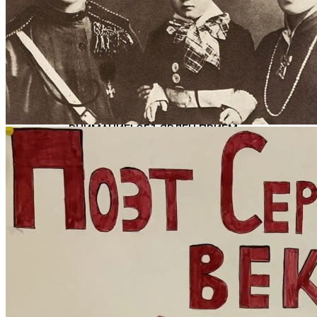
ПРОФЕССИОНАЛЬНОГО
ОБРАЗОВАНИЯ
Программы профессиональной
переподготовки
ОФИЦИАЛЬНЫЕ ДОКУМЕНТЫ
ВНИМАНИЕ! ОБЪЯВЛЕН ПРИЕМ
ДОПОЛНИТЕЛЬНЫЕ
ОБЩЕОБРАЗОВАТЕЛЬНЫЕ
ПРОГРАММЫ
Наука и Инновации
НАУЧНО-ИССЛЕДОВАТЕЛЬСКАЯ
ДЕЯТЕЛЬНОСТЬ