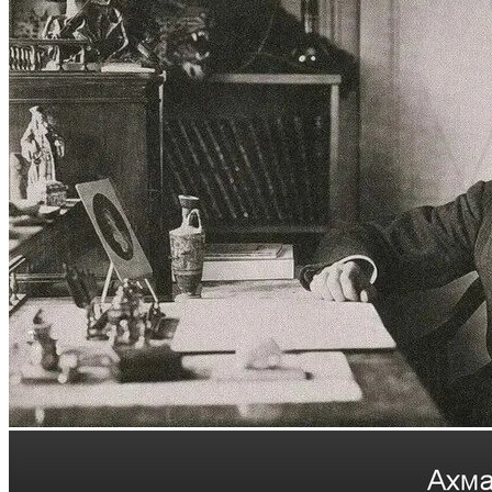
Программы вступительных испытаний
Основные сведения о ЕГЭ
Перечень необходимых документов
План приема
Особые права и преимущества
Учет индивидуальных достижений
Поступление на базе среднего
профессионального образования
РЕЙТИНГОВЫЕ СПИСКИ. КОЛИЧЕСТВО
ПОДАННЫХ ЗАЯВЛЕНИЙ
ПРИКАЗЫ О ЗАЧИСЛЕНИИ
ПРОГРАММЫ СПО (КОЛЛЕДЖ)