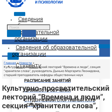
Сведения
об
образовательной
организации
Сведения об образовательной
организации
X
Главная
Новости
Студенту
Культурно-просветительский лекторий “Времена и люди”, секция
“хранители слова”, руководитель Дынько Маргарита Леонидовна,
старший преподаватель кафедры общественных наук
РАСПИСАНИЕ ЗАНЯТИЙ
Культурно-просветительский
СТОИМОСТЬ ОБУЧЕНИЯ
лекторий “Времена и люди”,
СТУДЕНЧЕСКИЙ СПОРТИВНЫЙ КЛУБ
секция “хранители слова”,
«СИБЛИС»