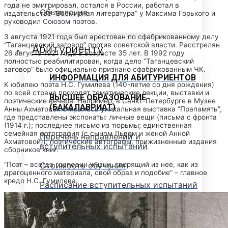
года не эмигрировал, остался в России, работал в
Объявления
издательстве “Всемирная литература” у Максима Горького и
руководил Союзом поэтов.
3 августа 1921 года был арестован по сфабрикованному делу
“Таганцевский заговор” против советской власти. Расстрелян
Абитуриенту
26 августа 1921 года в возрасте 35 лет. В 1992 году
полностью реабилитирован, когда дело “Таганцевский
заговор” было официально признано сфабрикованным ЧК.
ИНФОРМАЦИЯ ДЛЯ АБИТУРИЕНТОВ
К юбилею поэта Н.С. Гумилева (140-летие со дня рождения)
по всей стране проходят тематические лекции, выставки и
ВЫСШЕЕ ОБРАЗОВАНИЕ
поэтические вечера. Например, в Санкт-Петербурге в Музее
(БАКАЛАВРИАТ)
Анны Ахматовой открылась уникальная выставка “Прапамять”,
где представлены экспонаты: личные вещи (письма с фронта
(1914 г.); последнее письмо из тюрьмы; единственная
семейная фотография (с сыном Львом и женой Анной
Перечень направлений и
Ахматовой)); поэтические автографы, прижизненные издания
вступительных испытаний
сборников книг.
Стоимость обучения
“Поэт – всегда господин жизни, творящий из нее, как из
драгоценного материала, свой образ и подобие” – главное
кредо Н.С. Гумилева.
Расписание вступительных испытаний
Сроки зачисления
Сроки подачи документов