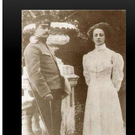
Стоимость обучения
Информация для абитуриентов
Перечень специальностей (количество
мест для приема)
Сроки зачисления
Сроки подачи документов
Перечень документов для поступления
ЛОКАЛЬНЫЕ НОРМАТИВНЫЕ АКТЫ
РОССИЙСКОЕ ЗАКОНОДАТЕЛЬСТВО
ИНСТРУКЦИИ
ОБРАЗЦЫ ДОКУМЕНТОВ
ОБРАЗОВАТЕЛЬНЫЙ КРЕДИТ