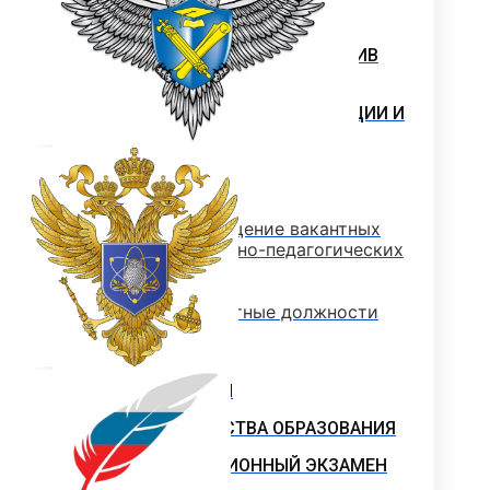
ПАРТНЕРЫ
НАУКА И ОБРАЗОВАНИЕ ПРОТИВ
ТЕРРОРА
ПРОТИВОДЕЙСТВИЕ КОРРУПЦИИ И
ТЕРРОРУ
ОТДЕЛ КАДРОВ
Конкурс на замещение вакантных
должностей научно-педагогических
работников
Выборы на вакантные должности
Вакансии
ОБЩИЙ ОТДЕЛ
ОЦЕНКА КАЧЕСТВА ОБРАЗОВАНИЯ
ДЕМОНСТРАЦИОННЫЙ ЭКЗАМЕН