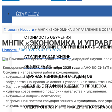
Студенту
РАСПИСАНИЕ ЗАНЯТИЙ
Главная
Новости
МНПК «ЭКОНОМИКА И УПРАВЛЕНИЕ В СОВРЕ
СТОИМОСТЬ ОБУЧЕНИЯ
МНПК «ЭКОНОМИКА И УПРАВЛ
СТУДЕНЧЕСКИЙ СПОРТИВНЫЙ КЛУБ «СИБЛИ
Новости
/
06.10.2025
02.03.2026
СТУДЕНЧЕСКАЯ ЖИЗНЬ
Приглашаем принять участие в международной научно-п
ОБЪЯВЛЕНИЯ
Конференция состоится
29 октября 2025 года
в АНО ВО СИБУП по 
Основные направления работы конференции:
ГОРЯЧАЯ ЛИНИЯ ДЛЯ СТУДЕНТОВ
– актуальные проблемы современной экономики;
– государственно-правовые аспекты управления и хозяйственной
СВОДНЫЕ ГРАФИКИ УЧЕБНОГО ПРОЦЕССА
– бизнес и управление в сфере образования;
– культура современного предпринимательства и управления;
– актуальные вопросы психологии;
– современная система государственного и муниципального упра
– актуальные вопросы индустрии гостеприимства и туризма.
ЭЛЕКТРОННАЯ ИНФОРМАЦИОННО-ОБРАЗОВ