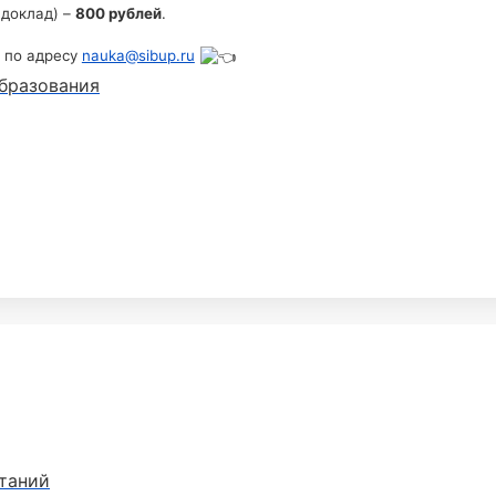
доклад) –
800 рублей
.
по адресу
nauka@sibup.ru
бразования
таний