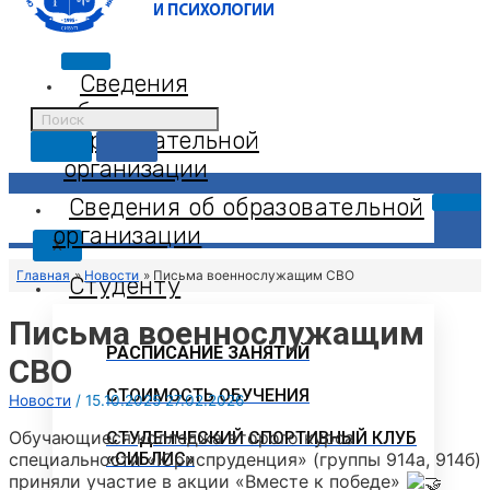
Сведения
об
образовательной
организации
Сведения об образовательной
организации
X
Главная
Новости
Письма военнослужащим СВО
Студенту
Письма военнослужащим
РАСПИСАНИЕ ЗАНЯТИЙ
СВО
СТОИМОСТЬ ОБУЧЕНИЯ
Новости
/
15.10.2025
27.02.2026
Обучающиеся колледжа второго курса
СТУДЕНЧЕСКИЙ СПОРТИВНЫЙ КЛУБ
специальности «Юриспруденция» (группы 914а, 914б)
«СИБЛИС»
приняли участие в акции «Вместе к победе»