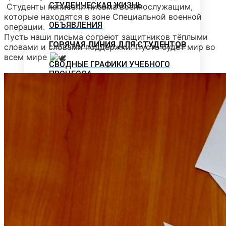
СТУДЕНЧЕСКАЯ ЖИЗНЬ
Студенты написали письма военнослужащим,
которые находятся в зоне Специальной военной
ОБЪЯВЛЕНИЯ
операции.
Пусть наши письма согреют защитников тёплыми
ГОРЯЧАЯ ЛИНИЯ ДЛЯ СТУДЕНТОВ
словами и словами поддержки. Пусть будет мир во
всем мире
СВОДНЫЕ ГРАФИКИ УЧЕБНОГО
ПРОЦЕССА
ЭЛЕКТРОННАЯ ИНФОРМАЦИОННО-
ОБРАЗОВАТЕЛЬНАЯ СРЕДА
МЕТОДИЧЕСКИЙ КАБИНЕТ
Методические материалы
дополнительного образования
Методическое обеспечение
Рабочие программы
Рабочие программы практик