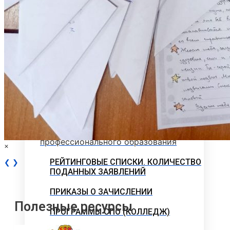
Программы вступительных испытаний
Основные сведения о ЕГЭ
Перечень необходимых документов
План приема
Особые права и преимущества
Учет индивидуальных достижений
Поступление на базе среднего
профессионального образования
×
РЕЙТИНГОВЫЕ СПИСКИ. КОЛИЧЕСТВО
❮
❯
ПОДАННЫХ ЗАЯВЛЕНИЙ
ПРИКАЗЫ О ЗАЧИСЛЕНИИ
Полезные ресурсы
ПРОГРАММЫ СПО (КОЛЛЕДЖ)