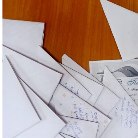
Объявления
Абитуриенту
ИНФОРМАЦИЯ ДЛЯ АБИТУРИЕНТОВ
ВЫСШЕЕ ОБРАЗОВАНИЕ
(БАКАЛАВРИАТ)
Перечень направлений и
вступительных испытаний
Стоимость обучения
Расписание вступительных испытаний
Сроки зачисления
Сроки подачи документов