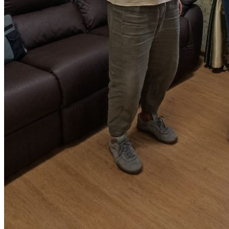
Программы вступительных испытаний
Основные сведения о ЕГЭ
Перечень необходимых документов
План приема
Особые права и преимущества
Учет индивидуальных достижений
Поступление на базе среднего
профессионального образования
РЕЙТИНГОВЫЕ СПИСКИ. КОЛИЧЕСТВО
ПОДАННЫХ ЗАЯВЛЕНИЙ
ПРИКАЗЫ О ЗАЧИСЛЕНИИ
ПРОГРАММЫ СПО (КОЛЛЕДЖ)