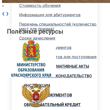
Стоимость обучения
×
❮
❯
Информация для абитуриентов
Перечень специальностей (количество
мест для приема)
Полезные ресурсы
Сроки зачисления
Сроки подачи документов
Перечень документов для поступления
ЛОКАЛЬНЫЕ НОРМАТИВНЫЕ АКТЫ
РОССИЙСКОЕ ЗАКОНОДАТЕЛЬСТВО
ИНСТРУКЦИИ
ОБРАЗЦЫ ДОКУМЕНТОВ
ОБРАЗОВАТЕЛЬНЫЙ КРЕДИТ