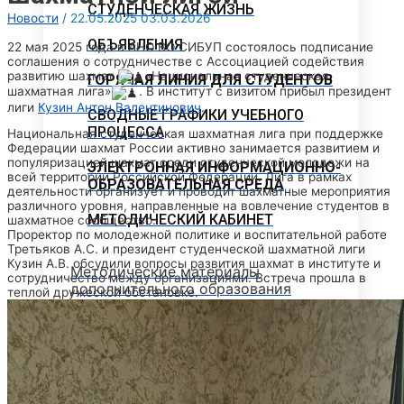
СТУДЕНЧЕСКАЯ ЖИЗНЬ
Новости
/
22.05.2025
03.03.2026
ОБЪЯВЛЕНИЯ
22 мая 2025 года в АНО ВО СИБУП состоялось подписание
соглашения о сотрудничестве с Ассоциацией содействия
развитию шахмат
«Национальная студенческая
ГОРЯЧАЯ ЛИНИЯ ДЛЯ СТУДЕНТОВ
шахматная лига»
.
В институт с визитом прибыл президент
лиги
Кузин Антон Валентинович
.
СВОДНЫЕ ГРАФИКИ УЧЕБНОГО
ПРОЦЕССА
Национальная студенческая шахматная лига при поддержке
Федерации шахмат России активно занимается развитием и
популяризацией шахмат среди студенческой молодежи на
ЭЛЕКТРОННАЯ ИНФОРМАЦИОННО-
всей территории Российской Федерации. Лига в рамках
ОБРАЗОВАТЕЛЬНАЯ СРЕДА
деятельности организует и проводит шахматные мероприятия
различного уровня, направленные на вовлечение студентов в
МЕТОДИЧЕСКИЙ КАБИНЕТ
шахматное сообщество.
Проректор по молодежной политике и воспитательной работе
Третьяков А.С. и президент студенческой шахматной лиги
Кузин А.В. обсудили вопросы развития шахмат в институте и
Методические материалы
сотрудничество между организациями. Встреча прошла в
дополнительного образования
теплой дружеской обстановке.
Методическое обеспечение
Рабочие программы
Рабочие программы практик