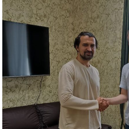
Объявления
Абитуриенту
ИНФОРМАЦИЯ ДЛЯ АБИТУРИЕНТОВ
ВЫСШЕЕ ОБРАЗОВАНИЕ
(БАКАЛАВРИАТ)
Перечень направлений и
вступительных испытаний
Стоимость обучения
Расписание вступительных испытаний
Сроки зачисления
Сроки подачи документов