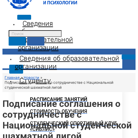
Сведения
об
образовательной
организации
Сведения об образовательной
организации
X
Главная
Новости
Студенту
Подписание соглашения о сотрудничестве с Национальной
студенческой шахматной лигой
РАСПИСАНИЕ ЗАНЯТИЙ
Подписание соглашения о
СТОИМОСТЬ ОБУЧЕНИЯ
сотрудничестве с
Национальной студенческой
СТУДЕНЧЕСКИЙ СПОРТИВНЫЙ КЛУБ
«СИБЛИС»
шахматной лигой