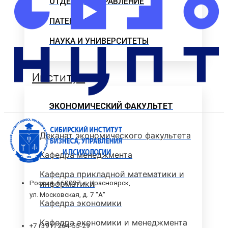
ОТДЕЛЫ И УПРАВЛЕНИЕ
ПАТЕНТЫ
НАУКА И УНИВЕРСИТЕТЫ
Институт
ЭКОНОМИЧЕСКИЙ ФАКУЛЬТЕТ
Деканат экономического факультета
Кафедра менеджмента
Кафедра прикладной математики и
информатики
Россия, 660037, г. Красноярск,
ул. Московская, д. 7 "А"
Кафедра экономики
Кафедра экономики и менеджмента
+7 (391) 264-55-29