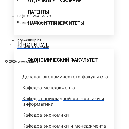
ОТДЕЛЫ И УПРАВЛЕНИЕ
ПАТЕНТЫ
+7 (391) 264-55-29
Режим работы: 08.00-17.00
НАУКА И УНИВЕРСИТЕТЫ
info@sibup.ru
Институт
Написать письмо
ЭКОНОМИЧЕСКИЙ ФАКУЛЬТЕТ
© 2026 www.sibup.ru
Деканат экономического факультета
Кафедра менеджмента
Кафедра прикладной математики и
информатики
Кафедра экономики
Кафедра экономики и менеджмента