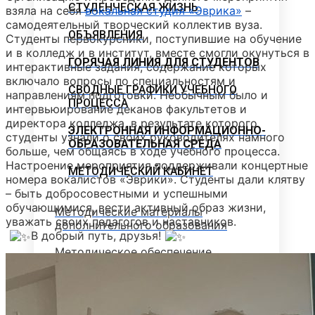
СТУДЕНЧЕСКАЯ ЖИЗНЬ
взяла на себя
вокальная студия «Эврика»
–
самодеятельный творческий коллектив вуза.
ОБЪЯВЛЕНИЯ
Студенты первокурсники, поступившие на обучение
и в колледж и в институт, вместе смогли окунуться в
ГОРЯЧАЯ ЛИНИЯ ДЛЯ СТУДЕНТОВ
интерактивные задания, содержание которых
включало вопросы по специальностям и
СВОДНЫЕ ГРАФИКИ УЧЕБНОГО
направлениям подготовки. Необычным было и
ПРОЦЕССА
интервьюирование деканов факультетов и
директора колледжа, в результате которого
ЭЛЕКТРОННАЯ ИНФОРМАЦИОННО-
студенты узнали о своих руководителях намного
ОБРАЗОВАТЕЛЬНАЯ СРЕДА
больше, чем общаясь в ходе учебного процесса.
Настроение мероприятия поддерживали концертные
МЕТОДИЧЕСКИЙ КАБИНЕТ
номера вокалистов «Эврики». Студенты дали клятву
– быть добросовестными и успешными
обучающимися, вести активный образ жизни,
Методические материалы
уважать своих педагогов и наставников.
дополнительного образования
В добрый путь, друзья!
Методическое обеспечение
Рабочие программы
Рабочие программы практик