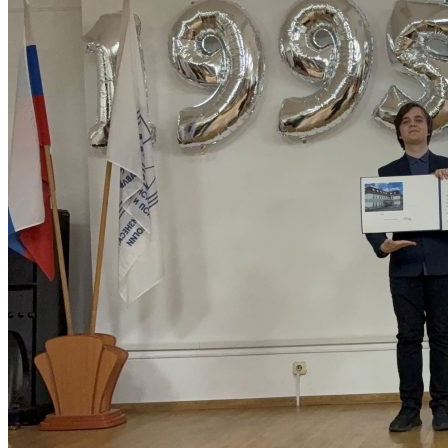
Объявления
Абитуриенту
ИНФОРМАЦИЯ ДЛЯ АБИТУРИЕНТОВ
ВЫСШЕЕ ОБРАЗОВАНИЕ
(БАКАЛАВРИАТ)
Перечень направлений и
вступительных испытаний
Стоимость обучения
Расписание вступительных испытаний
Сроки зачисления
Сроки подачи документов