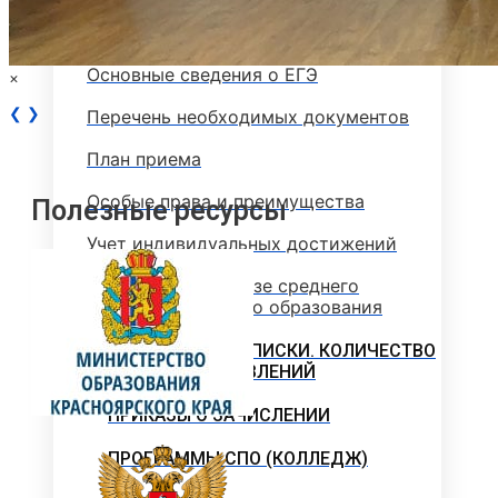
Программы вступительных испытаний
Основные сведения о ЕГЭ
×
❮
❯
Перечень необходимых документов
План приема
Особые права и преимущества
Полезные ресурсы
Учет индивидуальных достижений
Поступление на базе среднего
профессионального образования
РЕЙТИНГОВЫЕ СПИСКИ. КОЛИЧЕСТВО
ПОДАННЫХ ЗАЯВЛЕНИЙ
ПРИКАЗЫ О ЗАЧИСЛЕНИИ
ПРОГРАММЫ СПО (КОЛЛЕДЖ)