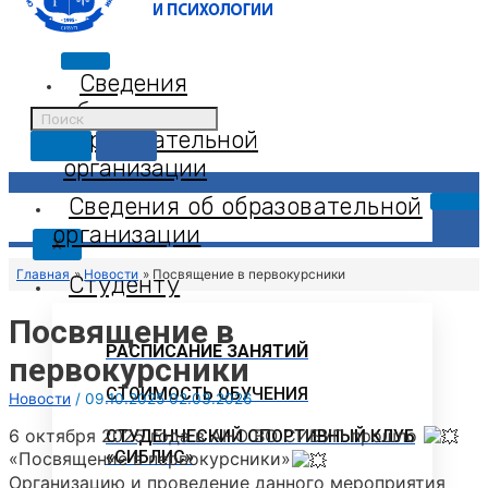
Сведения
об
образовательной
организации
Сведения об образовательной
организации
X
Главная
Новости
Посвящение в первокурсники
Студенту
Посвящение в
РАСПИСАНИЕ ЗАНЯТИЙ
первокурсники
СТОИМОСТЬ ОБУЧЕНИЯ
Новости
/
09.10.2025
02.03.2026
6 октября 2025 года в АНО ВО СИБУП прошло
СТУДЕНЧЕСКИЙ СПОРТИВНЫЙ КЛУБ
«СИБЛИС»
«Посвящение в первокурсники»
Организацию и проведение данного мероприятия