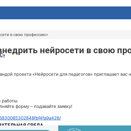
осети в свою профессию»
внедрить нейросети в свою п
С»
дой проекта «Нейросети для педагогов» приглашает вас на
 работы.
лняйте форму – подавайте заявку!
d/6830085302848fbf4fa9a426/
АТЕЛЬНАЯ СРЕДА