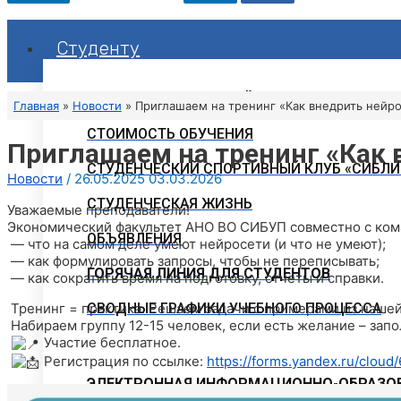
Студенту
РАСПИСАНИЕ ЗАНЯТИЙ
Главная
Новости
Приглашаем на тренинг «Как внедрить нейр
СТОИМОСТЬ ОБУЧЕНИЯ
Приглашаем на тренинг «Как 
СТУДЕНЧЕСКИЙ СПОРТИВНЫЙ КЛУБ «СИБЛИ
Новости
/
26.05.2025
03.03.2026
СТУДЕНЧЕСКАЯ ЖИЗНЬ
Уважаемые преподаватели!
Экономический факультет АНО ВО СИБУП совместно с коман
ОБЪЯВЛЕНИЯ
— что на самом деле умеют нейросети (и что не умеют);
— как формулировать запросы, чтобы не переписывать;
ГОРЯЧАЯ ЛИНИЯ ДЛЯ СТУДЕНТОВ
— как сократить время на подготовку, отчёты и справки.
Тренинг = практика. Решаем задачи с примерами из нашей
СВОДНЫЕ ГРАФИКИ УЧЕБНОГО ПРОЦЕССА
Набираем группу 12-15 человек, если есть желание – запо
Участие бесплатное.
Регистрация по ссылке:
https://forms.yandex.ru/clou
ЭЛЕКТРОННАЯ ИНФОРМАЦИОННО-ОБРАЗОВ