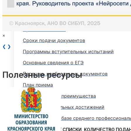
Стоимость обучения
Расписание вступительных испытаний
Сроки зачисления
×
Сроки подачи документов
❮
❯
Программы вступительных испытаний
Основные сведения о ЕГЭ
Полезные ресурсы
Перечень необходимых документов
План приема
Особые права и преимущества
Учет индивидуальных достижений
Поступление на базе среднего профессионал
РЕЙТИНГОВЫЕ СПИСКИ. КОЛИЧЕСТВО ПОДА