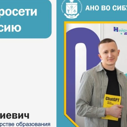
бразования
таний