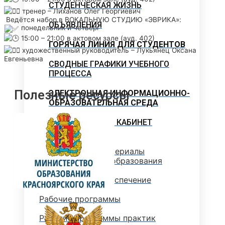
СТУДЕНЧЕСКАЯ ЖИЗНЬ
тренер – Лиханов Олег Георгиевич
Ведётся набор в ВОКАЛЬНУЮ СТУДИЮ «ЭВРИКА»:
ОБЪЯВЛЕНИЯ
понедельник и четверг
15:00 – 21:00 в актовом зале (ауд. 402)
ГОРЯЧАЯ ЛИНИЯ ДЛЯ СТУДЕНТОВ
художественный руководитель – Лукьянец Оксана
Евгеньевна
СВОДНЫЕ ГРАФИКИ УЧЕБНОГО
ПРОЦЕССА
Полезные ресурсы
ЭЛЕКТРОННАЯ ИНФОРМАЦИОННО-
ОБРАЗОВАТЕЛЬНАЯ СРЕДА
МЕТОДИЧЕСКИЙ КАБИНЕТ
Методические материалы
дополнительного образования
Методическое обеспечение
Рабочие программы
Рабочие программы практик