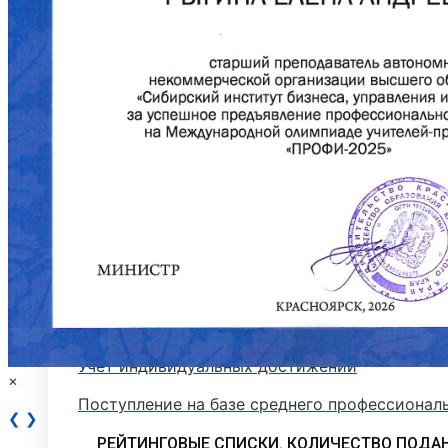
Стоимость обучения
Расписание вступительных испытаний
Сроки зачисления
Сроки подачи документов
Программы вступительных испытаний
Основные сведения о ЕГЭ
Перечень необходимых документов
План приема
Особые права и преимущества
Учет индивидуальных достижений
×
Поступление на базе среднего профессионал
❮
❯
РЕЙТИНГОВЫЕ СПИСКИ. КОЛИЧЕСТВО ПОДА