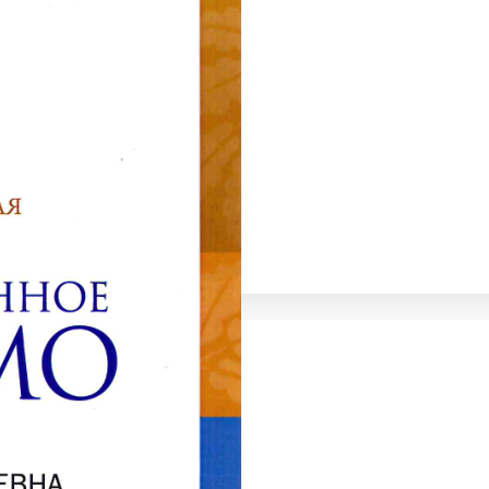
бразования
таний