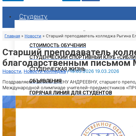
Студенту
РАСПИСАНИЕ ЗАНЯТИЙ
Главная
Новости
Старший преподаватель колледжа Рыгина Е
СТОИМОСТЬ ОБУЧЕНИЯ
Старший преподаватель колл
СТУДЕНЧЕСКИЙ СПОРТИВНЫЙ КЛУБ «СИБЛИ
благодарственным письмом М
СТУДЕНЧЕСКАЯ ЖИЗНЬ
Новости
,
Новости колледжа
/
19.03.2026
19.03.2026
ОБЪЯВЛЕНИЯ
Поздравляем РЫГИНУ ЕЛЕНУ АНДРЕЕВНУ, старшего препод
Международной олимпиаде учителей-предместников «П
ГОРЯЧАЯ ЛИНИЯ ДЛЯ СТУДЕНТОВ
СВОДНЫЕ ГРАФИКИ УЧЕБНОГО ПРОЦЕССА
ЭЛЕКТРОННАЯ ИНФОРМАЦИОННО-ОБРАЗОВ