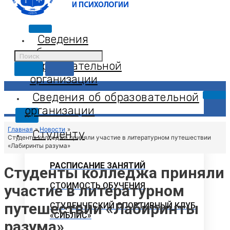
Сведения
об
образовательной
организации
Сведения об образовательной
организации
X
Главная
Новости
Студенту
Студенты колледжа приняли участие в литературном путешествии
«Лабиринты разума»
РАСПИСАНИЕ ЗАНЯТИЙ
Студенты колледжа приняли
СТОИМОСТЬ ОБУЧЕНИЯ
участие в литературном
путешествии «Лабиринты
СТУДЕНЧЕСКИЙ СПОРТИВНЫЙ КЛУБ
«СИБЛИС»
разума»