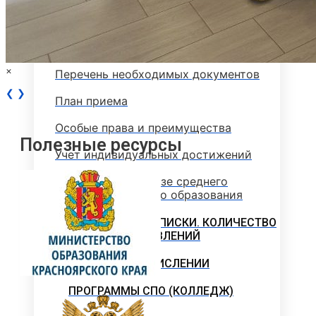
Программы вступительных испытаний
Основные сведения о ЕГЭ
×
Перечень необходимых документов
❮
❯
План приема
Особые права и преимущества
Полезные ресурсы
Учет индивидуальных достижений
Поступление на базе среднего
профессионального образования
РЕЙТИНГОВЫЕ СПИСКИ. КОЛИЧЕСТВО
ПОДАННЫХ ЗАЯВЛЕНИЙ
ПРИКАЗЫ О ЗАЧИСЛЕНИИ
ПРОГРАММЫ СПО (КОЛЛЕДЖ)