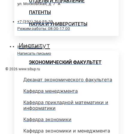
ОТДЕЛЫ И УПРАВЛЕНИЕ
ул. Московская, д. 7 "А"
ПАТЕНТЫ
+7 (391) 264-55-29
НАУКА И УНИВЕРСИТЕТЫ
Режим работы: 08.00-17.00
Институт
info@sibup.ru
Написать письмо
ЭКОНОМИЧЕСКИЙ ФАКУЛЬТЕТ
© 2026 www.sibup.ru
Деканат экономического факультета
Кафедра менеджмента
Кафедра прикладной математики и
информатики
Кафедра экономики
Кафедра экономики и менеджмента