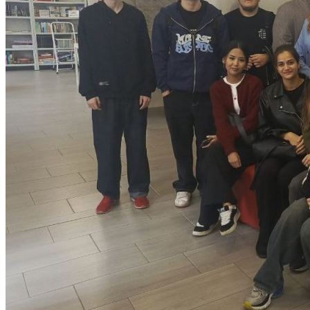
Объявления
Абитуриенту
ИНФОРМАЦИЯ ДЛЯ АБИТУРИЕНТОВ
ВЫСШЕЕ ОБРАЗОВАНИЕ
(БАКАЛАВРИАТ)
Перечень направлений и
вступительных испытаний
Стоимость обучения
Расписание вступительных испытаний
Сроки зачисления
Сроки подачи документов