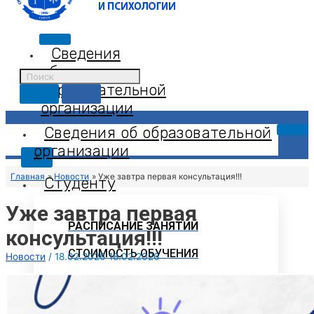
Сведения
об
образовательной
организации
Сведения об образовательной
организации
X
Главная
Новости
Уже завтра первая консультация!!!
Студенту
Уже завтра первая
РАСПИСАНИЕ ЗАНЯТИЙ
консультация!!!
СТОИМОСТЬ ОБУЧЕНИЯ
Новости
/
18.02.2026
18.02.2026
СТУДЕНЧЕСКИЙ СПОРТИВНЫЙ КЛУБ
«СИБЛИС»