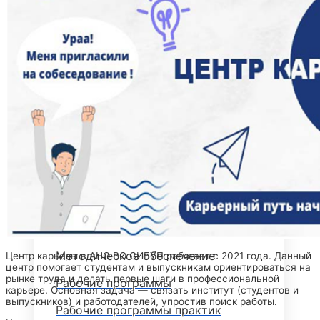
СТУДЕНЧЕСКАЯ ЖИЗНЬ
ОБЪЯВЛЕНИЯ
ГОРЯЧАЯ ЛИНИЯ ДЛЯ СТУДЕНТОВ
СВОДНЫЕ ГРАФИКИ УЧЕБНОГО
ПРОЦЕССА
ЭЛЕКТРОННАЯ ИНФОРМАЦИОННО-
ОБРАЗОВАТЕЛЬНАЯ СРЕДА
МЕТОДИЧЕСКИЙ КАБИНЕТ
Методические материалы
дополнительного образования
Методическое обеспечение
Центр карьеры в АНО ВО СИБУП работает с 2021 года. Данный
центр помогает студентам и выпускникам ориентироваться на
рынке труда и делать первые шаги в профессиональной
Рабочие программы
карьере. Основная задача — связать институт (студентов и
выпускников) и работодателей, упростив поиск работы.
Рабочие программы практик