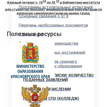
10
10
Каждый четверг с 15
по 16
в библиотеке института
Программы вступительных испытаний
для студентов проходят индивидуальные консультации по
вопросам самопрезентации на рынке труда.
Основные сведения о ЕГЭ
Перечень необходимых документов
Полезные ресурсы
План приема
Особые права и преимущества
Учет индивидуальных достижений
Поступление на базе среднего
профессионального образования
РЕЙТИНГОВЫЕ СПИСКИ. КОЛИЧЕСТВО
ПОДАННЫХ ЗАЯВЛЕНИЙ
ПРИКАЗЫ О ЗАЧИСЛЕНИИ
ПРОГРАММЫ СПО (КОЛЛЕДЖ)