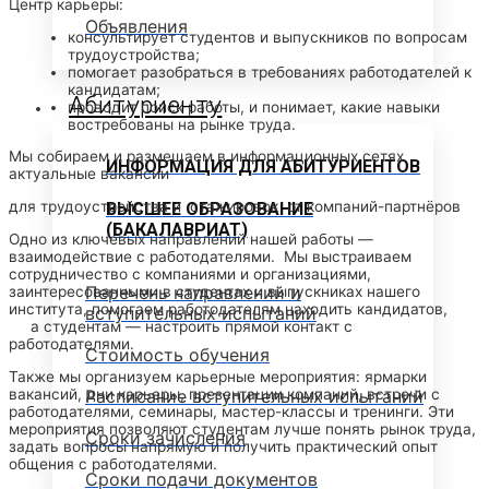
Центр карьеры:
Объявления
консультирует студентов и выпускников по вопросам
трудоустройства;
помогает разобраться в требованиях работодателей к
кандидатам;
Абитуриенту
проводит поиск работы, и понимает, какие навыки
востребованы на рынке труда.
Мы собираем и размещаем в информационных сетях
ИНФОРМАЦИЯ ДЛЯ АБИТУРИЕНТОВ
актуальные вакансии
для трудоустройства и стажировок от компаний-партнёров
ВЫСШЕЕ ОБРАЗОВАНИЕ
(БАКАЛАВРИАТ)
Одно из ключевых направлений нашей работы —
взаимодействие с работодателями. Мы выстраиваем
сотрудничество с компаниями и организациями,
Перечень направлений и
заинтересованными в студентах и выпускниках нашего
института, помогаем работодателям находить кандидатов,
вступительных испытаний
а студентам — настроить прямой контакт с
работодателями.
Стоимость обучения
Также мы организуем карьерные мероприятия: ярмарки
вакансий, дни карьеры, презентации компаний, встречи с
Расписание вступительных испытаний
работодателями, семинары, мастер-классы и тренинги. Эти
мероприятия позволяют студентам лучше понять рынок труда,
Сроки зачисления
задать вопросы напрямую и получить практический опыт
общения с работодателями.
Сроки подачи документов