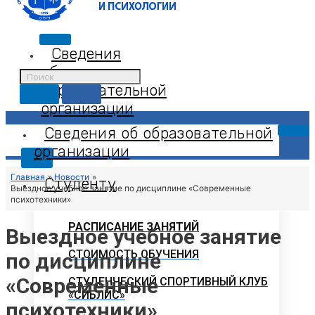
Сведения
об
образовательной
организации
Сведения об образовательной
организации
X
Главная
Новости
Студенту
Выездное учебное занятие по дисциплине «Современные
психотехники»
РАСПИСАНИЕ ЗАНЯТИЙ
Выездное учебное занятие
СТОИМОСТЬ ОБУЧЕНИЯ
по дисциплине
«Современные
СТУДЕНЧЕСКИЙ СПОРТИВНЫЙ КЛУБ
«СИБЛИС»
психотехники»