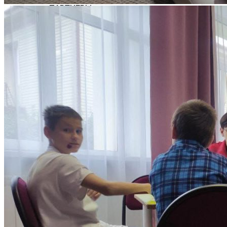
ПАРТНЕРЫ
НАУКА И ОБРАЗОВАНИЕ ПРОТИВ
ТЕРРОРА
ПРОТИВОДЕЙСТВИЕ КОРРУПЦИИ И
ТЕРРОРУ
ОТДЕЛ КАДРОВ
Конкурс на замещение вакантных
должностей научно-педагогических
работников
Выборы на вакантные должности
Вакансии
ОБЩИЙ ОТДЕЛ
ОЦЕНКА КАЧЕСТВА ОБРАЗОВАНИЯ
ДЕМОНСТРАЦИОННЫЙ ЭКЗАМЕН