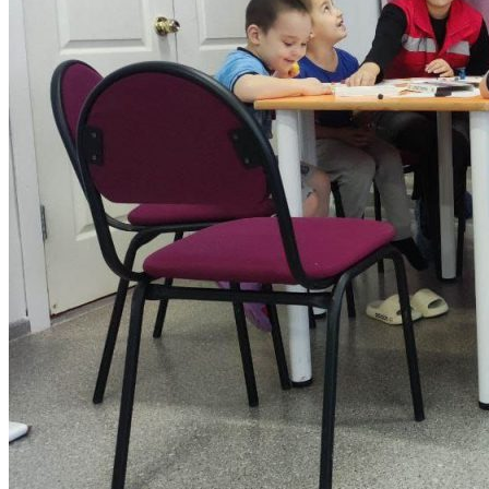
Объявления
Абитуриенту
ИНФОРМАЦИЯ ДЛЯ АБИТУРИЕНТОВ
ВЫСШЕЕ ОБРАЗОВАНИЕ
(БАКАЛАВРИАТ)
Перечень направлений и
вступительных испытаний
Стоимость обучения
Расписание вступительных испытаний
Сроки зачисления
Сроки подачи документов