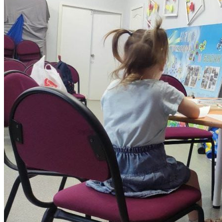
ОТДЕЛЫ И УПРАВЛЕНИЕ
ПАТЕНТЫ
НАУКА И УНИВЕРСИТЕТЫ
Институт
ЭКОНОМИЧЕСКИЙ ФАКУЛЬТЕТ
Деканат экономического факультета
Кафедра менеджмента
Кафедра прикладной математики и
информатики
Кафедра экономики
Кафедра экономики и менеджмента