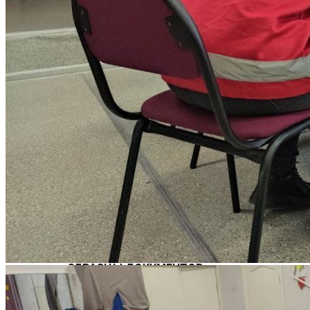
Стоимость обучения
Информация для абитуриентов
Перечень специальностей (количество
мест для приема)
Сроки зачисления
Сроки подачи документов
Перечень документов для поступления
ЛОКАЛЬНЫЕ НОРМАТИВНЫЕ АКТЫ
РОССИЙСКОЕ ЗАКОНОДАТЕЛЬСТВО
ИНСТРУКЦИИ
ОБРАЗЦЫ ДОКУМЕНТОВ
ОБРАЗОВАТЕЛЬНЫЙ КРЕДИТ