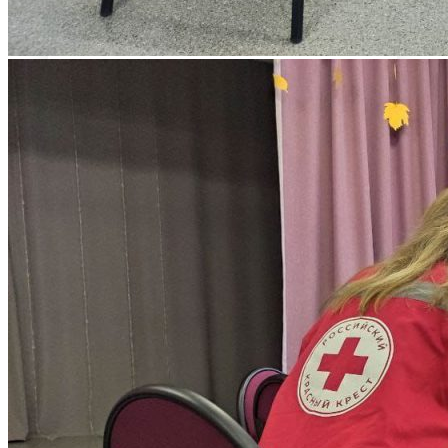
Программы вступительных испытаний
Основные сведения о ЕГЭ
Перечень необходимых документов
План приема
Особые права и преимущества
Учет индивидуальных достижений
Поступление на базе среднего
профессионального образования
РЕЙТИНГОВЫЕ СПИСКИ. КОЛИЧЕСТВО
ПОДАННЫХ ЗАЯВЛЕНИЙ
ПРИКАЗЫ О ЗАЧИСЛЕНИИ
ПРОГРАММЫ СПО (КОЛЛЕДЖ)