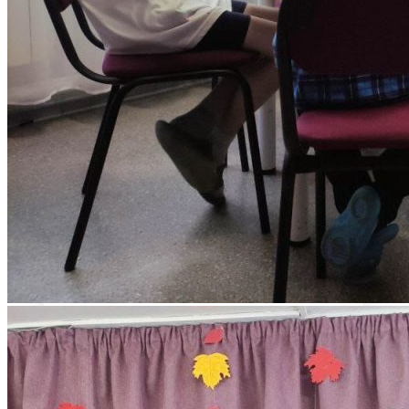
АДАПТИРОВАННЫЕ
ОБРАЗОВАТЕЛЬНЫЕ ПРОГРАММЫ
БИБЛИОТЕКА
Документы библиотеки
Читателю
Ресурсы библиотеки
Комплектование ресурсов
Книгообеспеченность
Преподавателям
Наукометрия
Доступная среда
ЮРИДИЧЕСКИЙ КОНСУЛЬТАЦИОННО-