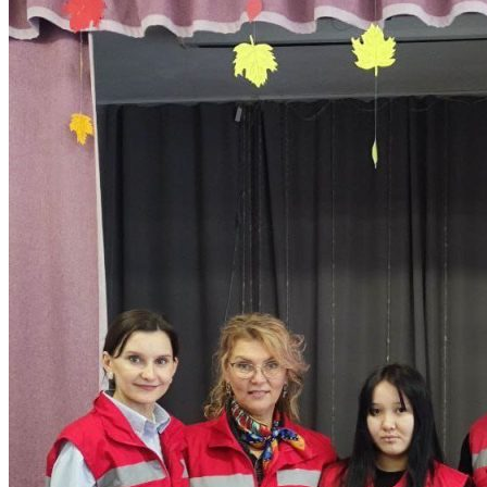
МЕТОДИЧЕСКИЙ ЦЕНТР
ЭЛЕКТРОННО-БИБЛИОТЕЧНАЯ
СИСТЕМА СИБУП
ФЕДЕРАЛЬНАЯ ПРОГРАММА
«ОБУЧЕНИЕ СЛУЖЕНИЕМ»
МЕРЫ ПОДДЕРЖКИ МОЛОДЫХ СЕМЕЙ
«ЕДИНОЕ ОКНО»
ПРЕПОДАВАТЕЛЯМ
ВЕЛИКАЯ ОТЕЧЕСТВЕННАЯ ВОЙНА
Нюрнбергский процесс
X