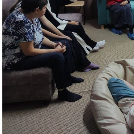
История колледжа
УЧЁНЫЙ СОВЕТ
УЧЕБНО-МЕТОДИЧЕСКОЕ
УПРАВЛЕНИЕ
Учебная часть
ОТДЕЛ МЕЖДУНАРОДНЫХ И
ВНЕШНЕЭКОНОМИЧЕСКИХ СВЯЗЕЙ
Международная деятельность
ВУЗы партнеры
Международный рейтинг
Информация для иностранных
студентов