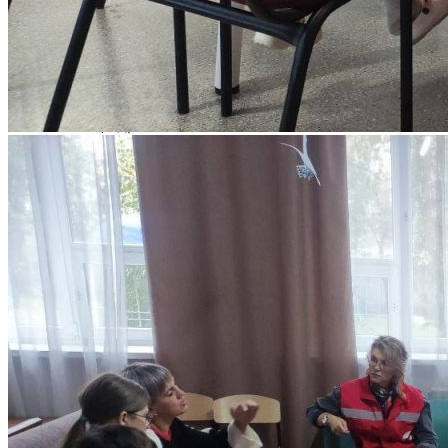
ФАКУЛЬТЕТ ПСИХОЛОГИИ
Деканат психологического факультета
Кафедра психологии
Кафедра общественных наук
Психологический центр «Сфера»
ЮРИДИЧЕСКИЙ ФАКУЛЬТЕТ
Кафедра общеправовых дисциплин и
дополнительного образования
Кафедра уголовного права и процесса
Юридическая клиника
КОЛЛЕДЖ