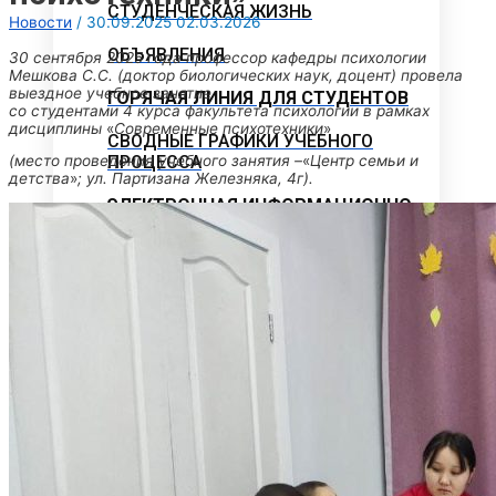
СТУДЕНЧЕСКАЯ ЖИЗНЬ
Новости
/
30.09.2025
02.03.2026
ОБЪЯВЛЕНИЯ
30 сентября 2025 года профессор кафедры психологии
Мешкова С.С.
(доктор биологических наук, доцент) провела
выездное учебное занятие
ГОРЯЧАЯ ЛИНИЯ ДЛЯ СТУДЕНТОВ
со
студентами 4 курса факультета психологии в рамках
дисциплины
«
Современные психотехники
»
СВОДНЫЕ ГРАФИКИ УЧЕБНОГО
ПРОЦЕССА
(место проведения учебного занятия
–
«
Центр семьи и
детства
»
; ул. Партизана Железняка, 4г).
ЭЛЕКТРОННАЯ ИНФОРМАЦИОННО-
ОБРАЗОВАТЕЛЬНАЯ СРЕДА
МЕТОДИЧЕСКИЙ КАБИНЕТ
Методические материалы
дополнительного образования
Методическое обеспечение
Рабочие программы
Рабочие программы практик