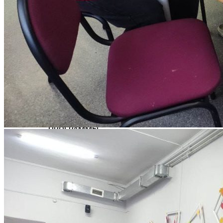
ПРОФЕССИОНАЛЬНОГО
ОБРАЗОВАНИЯ
Программы профессиональной
переподготовки
ОФИЦИАЛЬНЫЕ ДОКУМЕНТЫ
ВНИМАНИЕ! ОБЪЯВЛЕН ПРИЕМ
ДОПОЛНИТЕЛЬНЫЕ
ОБЩЕОБРАЗОВАТЕЛЬНЫЕ
ПРОГРАММЫ
Наука и Инновации
НАУЧНО-ИССЛЕДОВАТЕЛЬСКАЯ
ДЕЯТЕЛЬНОСТЬ