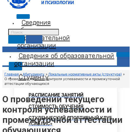
Сведения
об
образовательной
организации
Сведения об образовательной
организации
X
Главная
Абитуриенту
Локальные нормативные акты (структура)
Студенту
О проведении текущего контроля успеваемости и промежуточной
аттестации обучающихся
РАСПИСАНИЕ ЗАНЯТИЙ
О проведении текущего
СТОИМОСТЬ ОБУЧЕНИЯ
контроля успеваемости и
промежуточной аттестации
СТУДЕНЧЕСКИЙ СПОРТИВНЫЙ КЛУБ
«СИБЛИС»
обучающихся