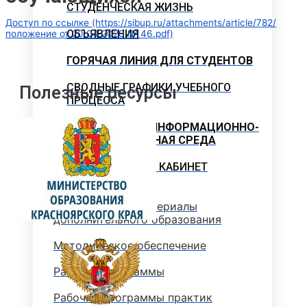
СТУДЕНЧЕСКАЯ ЖИЗНЬ
Доступ по ссылке (https://sibup.ru/attachments/article/782/
ОБЪЯВЛЕНИЯ
положение от 20.04.2020 № 46.pdf)
ГОРЯЧАЯ ЛИНИЯ ДЛЯ СТУДЕНТОВ
СВОДНЫЕ ГРАФИКИ УЧЕБНОГО
Полезные ресурсы
ПРОЦЕССА
ЭЛЕКТРОННАЯ ИНФОРМАЦИОННО-
ОБРАЗОВАТЕЛЬНАЯ СРЕДА
МЕТОДИЧЕСКИЙ КАБИНЕТ
Методические материалы
дополнительного образования
Методическое обеспечение
Рабочие программы
Рабочие программы практик