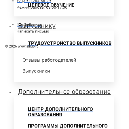
+7 (391) 264-55-29
ЦЕЛЕВОЕ ОБУЧЕНИЕ
Режим работы: 08.00-17.00
Выпускнику
info@sibup.ru
Написать письмо
ТРУДОУСТРОЙСТВО ВЫПУСКНИКОВ
© 2026 www.sibup.ru
Отзывы работодателей
Выпускники
Дополнительное образование
ЦЕНТР ДОПОЛНИТЕЛЬНОГО
ОБРАЗОВАНИЯ
ПРОГРАММЫ ДОПОЛНИТЕЛЬНОГО