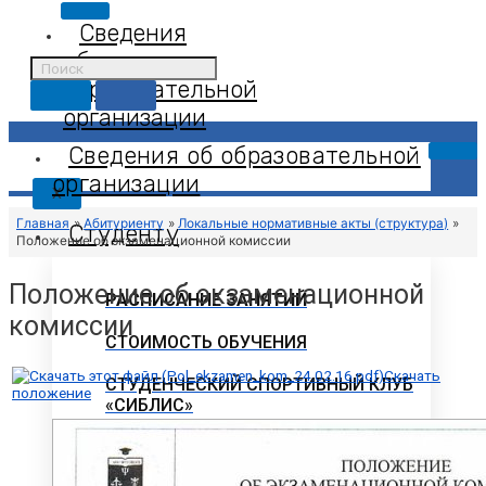
Сведения
об
образовательной
организации
Сведения об образовательной
организации
X
Главная
Абитуриенту
Локальные нормативные акты (структура)
Студенту
Положение об экзаменационной комиссии
Положение об экзаменационной
РАСПИСАНИЕ ЗАНЯТИЙ
комиссии
СТОИМОСТЬ ОБУЧЕНИЯ
Скачать
СТУДЕНЧЕСКИЙ СПОРТИВНЫЙ КЛУБ
положение
«СИБЛИС»
СТУДЕНЧЕСКАЯ ЖИЗНЬ