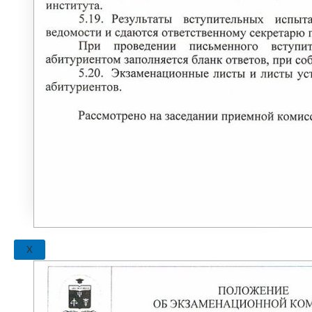
ЭЛЕКТРОННО-БИБЛИОТЕЧНАЯ
СИСТЕМА СИБУП
ФЕДЕРАЛЬНАЯ ПРОГРАММА
«ОБУЧЕНИЕ СЛУЖЕНИЕМ»
МЕРЫ ПОДДЕРЖКИ МОЛОДЫХ СЕМЕЙ
«ЕДИНОЕ ОКНО»
ПРЕПОДАВАТЕЛЯМ
ВЕЛИКАЯ ОТЕЧЕСТВЕННАЯ ВОЙНА
Нюрнбергский процесс
X