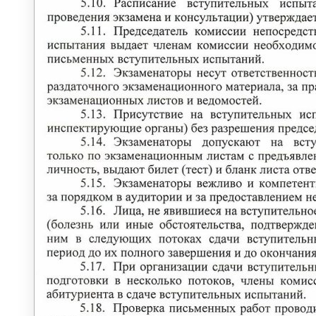
БИБЛИОТЕКА
Документы библиотеки
Читателю
Ресурсы библиотеки
Комплектование ресурсов
Книгообеспеченность
Преподавателям
Наукометрия
Доступная среда
ЮРИДИЧЕСКИЙ КОНСУЛЬТАЦИОННО-
МЕТОДИЧЕСКИЙ ЦЕНТР