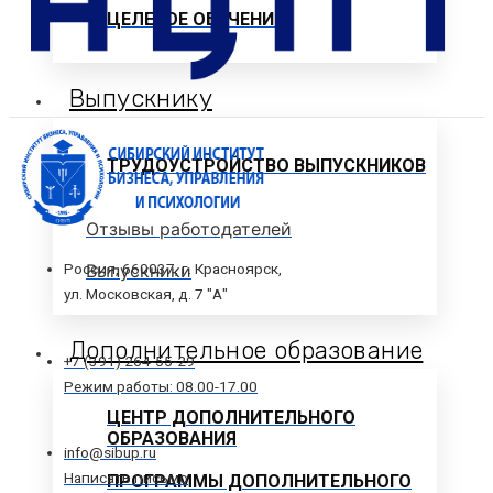
ЦЕЛЕВОЕ ОБУЧЕНИЕ
Выпускнику
ТРУДОУСТРОЙСТВО ВЫПУСКНИКОВ
Отзывы работодателей
Выпускники
Россия, 660037, г. Красноярск,
ул. Московская, д. 7 "А"
Дополнительное образование
+7 (391) 264-55-29
Режим работы: 08.00-17.00
ЦЕНТР ДОПОЛНИТЕЛЬНОГО
ОБРАЗОВАНИЯ
info@sibup.ru
Написать письмо
ПРОГРАММЫ ДОПОЛНИТЕЛЬНОГО