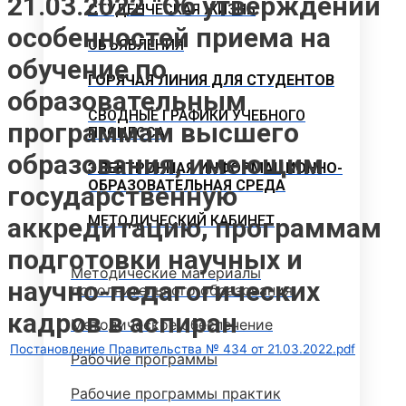
21.03.2022 “Об утверждении
СТУДЕНЧЕСКАЯ ЖИЗНЬ
особенностей приема на
ОБЪЯВЛЕНИЯ
обучение по
ГОРЯЧАЯ ЛИНИЯ ДЛЯ СТУДЕНТОВ
образовательным
СВОДНЫЕ ГРАФИКИ УЧЕБНОГО
программам высшего
ПРОЦЕССА
образования, имеющим
ЭЛЕКТРОННАЯ ИНФОРМАЦИОННО-
ОБРАЗОВАТЕЛЬНАЯ СРЕДА
государственную
аккредитацию, программам
МЕТОДИЧЕСКИЙ КАБИНЕТ
подготовки научных и
Методические материалы
научно-педагогических
дополнительного образования
кадров в аспиран
Методическое обеспечение
Постановление Правительства № 434 от 21.03.2022.pdf
Рабочие программы
Рабочие программы практик