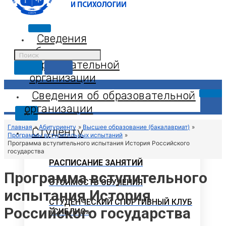
Сведения
об
образовательной
организации
Сведения об образовательной
организации
X
Главная
Абитуриенту
Высшее образование (бакалавриат)
Студенту
Программы вступительных испытаний
Программа вступительного испытания История Российского
государства
РАСПИСАНИЕ ЗАНЯТИЙ
Программа вступительного
СТОИМОСТЬ ОБУЧЕНИЯ
испытания История
СТУДЕНЧЕСКИЙ СПОРТИВНЫЙ КЛУБ
Российского государства
«СИБЛИС»