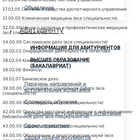
Объявления
27.02.05 Системы и средства диспетчерского управления
31.00.00 Клиническая медицина (все специальности)
32.00.00 Науки о здоровье и профилактическая медицина
Абитуриенту
(все специальности)
34.00.00 Сестринское дело (все специальности)
ИНФОРМАЦИЯ ДЛЯ АБИТУРИЕНТОВ
38.02.03 Операционная деятельность в логистике
ВЫСШЕЕ ОБРАЗОВАНИЕ
38.02.04 Коммерция (по отраслям)
(БАКАЛАВРИАТ)
38.02.06 Финансы
38.02.07 Банковское дело
Перечень направлений и
39.00.00 Социология и социальная работа (все
вступительных испытаний
специальности)
Стоимость обучения
40.00.00 Юриспруденция (все специальности)
42.00.00 Средства массовой информации и информационно-
Расписание вступительных испытаний
библиотечное дело (все специальности)
Сроки зачисления
43.00.00 Сервис и туризм (все специальности)
44.00.00 Образование и педагогические науки (все
Сроки подачи документов