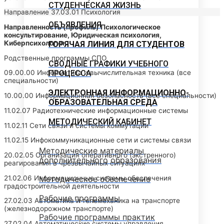
СТУДЕНЧЕСКАЯ ЖИЗНЬ
Направление 37.03.01 Психология
ОБЪЯВЛЕНИЯ
Направленность (профиль) Психологическое
консультирование, Юридическая психология,
Киберпсихология
ГОРЯЧАЯ ЛИНИЯ ДЛЯ СТУДЕНТОВ
Родственные программы СПО
СВОДНЫЕ ГРАФИКИ УЧЕБНОГО
ПРОЦЕССА
09.00.00 Информатика и вычислительная техника (все
специальности)
ЭЛЕКТРОННАЯ ИНФОРМАЦИОННО-
10.00.00 Информационная безопасность (все специальности)
ОБРАЗОВАТЕЛЬНАЯ СРЕДА
11.02.07 Радиотехнические информационные системы
МЕТОДИЧЕСКИЙ КАБИНЕТ
11.02.11 Сети связи и системы коммутации
11.02.15 Инфокоммуникационные сети и системы связи
Методические материалы
20.02.05 Организация оперативного (экстренного)
дополнительного образования
реагирования в чрезвычайных ситуациях
21.02.06 Информационные системы обеспечения
Методическое обеспечение
градостроительной деятельности
Рабочие программы
27.02.03 Автоматика и телемеханика на транспорте
(железнодорожном транспорте)
Рабочие программы практик
27.02.04 Автоматические системы управления