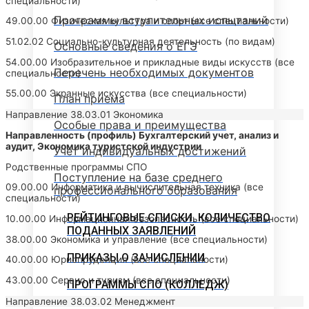
специальности)
Программы вступительных испытаний
49.00.00 Физическая культура и спорт (все специальности)
51.02.02 Социально-культурная деятельность (по видам)
Основные сведения о ЕГЭ
54.00.00 Изобразительное и прикладные виды искусств (все
Перечень необходимых документов
специальности)
55.00.00 Экранные искусства (все специальности)
План приема
Направление 38.03.01 Экономика
Особые права и преимущества
Направленность (профиль) Бухгалтерский учет, анализ и
аудит, Экономика туристской индустрии
Учет индивидуальных достижений
Родственные программы СПО
Поступление на базе среднего
09.00.00 Информатика и вычислительная техника (все
профессионального образования
специальности)
РЕЙТИНГОВЫЕ СПИСКИ. КОЛИЧЕСТВО
10.00.00 Информационная безопасность (все специальности)
ПОДАННЫХ ЗАЯВЛЕНИЙ
38.00.00 Экономика и управление (все специальности)
ПРИКАЗЫ О ЗАЧИСЛЕНИИ
40.00.00 Юриспруденция (все специальности)
43.00.00 Сервис и туризм (все специальности)
ПРОГРАММЫ СПО (КОЛЛЕДЖ)
Направление 38.03.02 Менеджмент