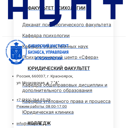
ФАКУЛЬТЕТ ПСИХОЛОГИИ
Деканат психологического факультета
Кафедра психологии
Кафедра общественных наук
Психологический центр «Сфера»
ЮРИДИЧЕСКИЙ ФАКУЛЬТЕТ
Россия, 660037, г. Красноярск,
ул. Московская, д. 7 "А"
Кафедра общеправовых дисциплин и
дополнительного образования
+7 (391) 264-55-29
Кафедра уголовного права и процесса
Режим работы: 08.00-17.00
Юридическая клиника
КОЛЛЕДЖ
info@sibup.ru