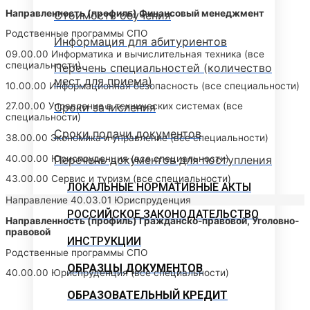
Направленность (профиль) Финансовый менеджмент
Стоимость обучения
Родственные программы СПО
Информация для абитуриентов
09.00.00 Информатика и вычислительная техника (все
специальности)
Перечень специальностей (количество
мест для приема)
10.00.00 Информационная безопасность (все специальности)
Сроки зачисления
27.00.00 Управление в технических системах (все
специальности)
Сроки подачи документов
38.00.00 Экономика и управление (все специальности)
40.00.00 Юриспруденция (все специальности)
Перечень документов для поступления
43.00.00 Сервис и туризм (все специальности)
ЛОКАЛЬНЫЕ НОРМАТИВНЫЕ АКТЫ
Направление 40.03.01 Юриспруденция
РОССИЙСКОЕ ЗАКОНОДАТЕЛЬСТВО
Направленность (профиль) Гражданско-правовой, Уголовно-
правовой
ИНСТРУКЦИИ
Родственные программы СПО
ОБРАЗЦЫ ДОКУМЕНТОВ
40.00.00 Юриспруденция (все специальности)
ОБРАЗОВАТЕЛЬНЫЙ КРЕДИТ