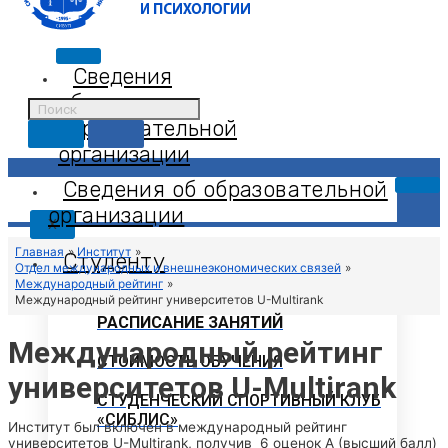
Сведения
об
образовательной
организации
Сведения об образовательной
организации
X
Главная
Институт
Студенту
Отдел международных и внешнеэкономических связей
Международный рейтинг
Международный рейтинг университетов U-Multirank
РАСПИСАНИЕ ЗАНЯТИЙ
Международный рейтинг
СТОИМОСТЬ ОБУЧЕНИЯ
университетов U-Multirank
СТУДЕНЧЕСКИЙ СПОРТИВНЫЙ КЛУБ
«СИБЛИС»
Институт был включен в международный рейтинг
университетов U-Multirank, получив 6 оценок A (высший балл)