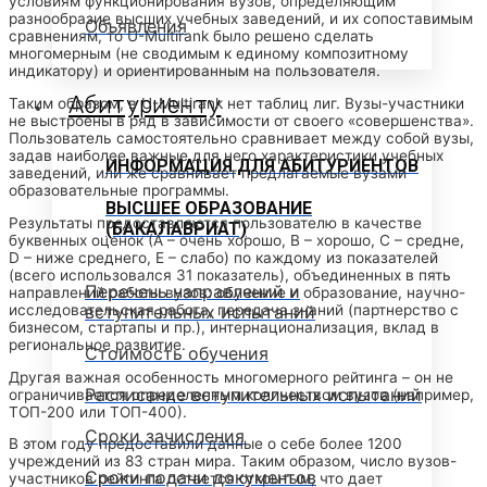
условиям функционирования вузов, определяющим
разнообразие высших учебных заведений, и их сопоставимым
Объявления
сравнениям, то U-Multirank было решено сделать
многомерным (не сводимым к единому композитному
индикатору) и ориентированным на пользователя.
Абитуриенту
Таким образом, в U-Multirank нет таблиц лиг. Вузы-участники
не выстроены в ряд в зависимости от своего «совершенства».
Пользователь самостоятельно сравнивает между собой вузы,
задав наиболее важные для него характеристики учебных
ИНФОРМАЦИЯ ДЛЯ АБИТУРИЕНТОВ
заведений, или же сравнивает предлагаемые вузами
образовательные программы.
ВЫСШЕЕ ОБРАЗОВАНИЕ
Результаты предоставляются пользователю в качестве
(БАКАЛАВРИАТ)
буквенных оценок (А – очень хорошо, B – хорошо, C – средне,
D – ниже среднего, E – слабо) по каждому из показателей
(всего использовался 31 показатель), объединенных в пять
Перечень направлений и
направлений работы вузов: обучение и образование, научно-
исследовательская работа, передача знаний (партнерство с
вступительных испытаний
бизнесом, стартапы и пр.), интернационализация, вклад в
региональное развитие.
Стоимость обучения
Другая важная особенность многомерного рейтинга – он не
Расписание вступительных испытаний
ограничивается определенным количеством вузов (например,
ТОП-200 или ТОП-400).
Сроки зачисления
В этом году предоставили данные о себе более 1200
учреждений из 83 стран мира. Таким образом, число вузов-
Сроки подачи документов
участников рейтинга остается открытым, что дает