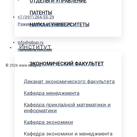
ОТДЕЛЫ И УПРАВЛЕНИЕ
ПАТЕНТЫ
+7 (391) 264-55-29
Режим работы: 08.00-17.00
НАУКА И УНИВЕРСИТЕТЫ
info@sibup.ru
Институт
Написать письмо
ЭКОНОМИЧЕСКИЙ ФАКУЛЬТЕТ
© 2026 www.sibup.ru
Деканат экономического факультета
Кафедра менеджмента
Кафедра прикладной математики и
информатики
Кафедра экономики
Кафедра экономики и менеджмента