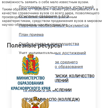
возможность заявить о себе мало известным вузам.
Программы вступительных испытаний
Таким образом, U – Multirank – может рассматриваться и в
качестве справочника вузов со всего мира, позволяющего
Основные сведения о ЕГЭ
производить их сопоставление по различным
характеристикам, средством продвижения вузов в мировом
научно-образовательном пространстве.
Перечень необходимых документов
План приема
Особые права и преимущества
Полезные ресурсы
Учет индивидуальных достижений
Поступление на базе среднего
профессионального образования
РЕЙТИНГОВЫЕ СПИСКИ. КОЛИЧЕСТВО
ПОДАННЫХ ЗАЯВЛЕНИЙ
ПРИКАЗЫ О ЗАЧИСЛЕНИИ
ПРОГРАММЫ СПО (КОЛЛЕДЖ)