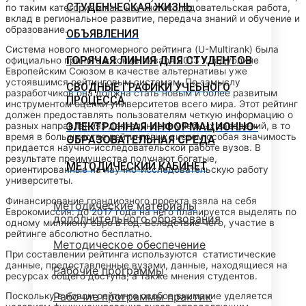
СТУДЕНЧЕСКАЯ ЖИЗНЬ
по таким категориям как: научно-исследовательская работа,
вклад в региональное развитие, передача знаний и обучение и
образование.
ОБЪЯВЛЕНИЯ
Система нового многомерного рейтинга (U-Multirank) была
ГОРЯЧАЯ ЛИНИЯ ДЛЯ СТУДЕНТОВ
официально принята в конце января 2013 г. в Дублине
Европейским Союзом в качестве альтернативы уже
устоявшимся рейтинговым системам. По замыслу
СВОДНЫЕ ГРАФИКИ УЧЕБНОГО
разработчиков она должна стать новым и более развитым
ПРОЦЕССА
инструментом оценки университетов всего мира. Этот рейтинг
должен предоставлять пользователям четкую информацию о
ЭЛЕКТРОННАЯ ИНФОРМАЦИОННО-
разных направлениях деятельности учебных заведений, в то
время в большинстве рейтинговых систем особая значимость
ОБРАЗОВАТЕЛЬНАЯ СРЕДА
придается научно-исследовательской работе вузов. В
результате преимущества получают богатые,
МЕТОДИЧЕСКИЙ КАБИНЕТ
ориентированные на научно-исследовательскую работу
университеты.
Финансирование грандиозного проекта взяла на себя
Методические материалы
Еврокомиссия: до 2017 года на него планируется выделять по
дополнительного образования
одному миллиону евро в год. Вследствие чего, участие в
рейтинге абсолютно бесплатно.
Методическое обеспечение
При составлении рейтинга используются статистические
данные, предоставленные вузами, данные, находящиеся на
Рабочие программы
ресурсах общего доступа, а также мнения студентов.
Рабочие программы практик
Поскольку в новом рейтинге особое внимание уделяется