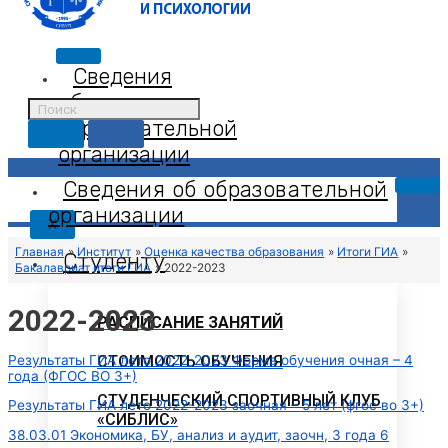
Сведения
об
образовательной
организации
Сведения об образовательной
организации
X
Главная
Институт
Оценка качества образования
Итоги ГИА
Студенту
Бакалавриат итоги ГИА
2022-2023
2022-2023
РАСПИСАНИЕ ЗАНЯТИЙ
Результаты ГИА лето 2022-2023 Форма обучения очная – 4
СТОИМОСТЬ ОБУЧЕНИЯ
года (ФГОС ВО 3+)
СТУДЕНЧЕСКИЙ СПОРТИВНЫЙ КЛУБ
Результаты ГИА лето 2022-2023 заочная – 5 лет (фгос во 3+)
«СИБЛИС»
38.03.01 Экономика, БУ, анализ и аудит, заочн, 3 года 6