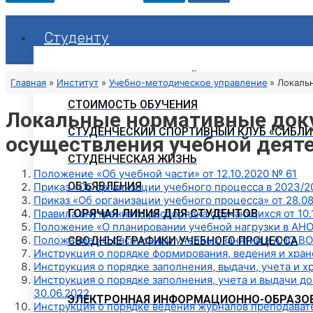
Студенту
РАСПИСАНИЕ ЗАНЯТИЙ
Главная
Институт
Учебно-методическое управление
Локаль
СТОИМОСТЬ ОБУЧЕНИЯ
Локальные нормативные доку
СТУДЕНЧЕСКИЙ СПОРТИВНЫЙ КЛУБ «СИБЛИ
осуществления учебной деят
СТУДЕНЧЕСКАЯ ЖИЗНЬ
Положение «Об учебной части» от 12.10.2020 № 61
ОБЪЯВЛЕНИЯ
Приказ «Об организации учебного процесса в 2023/20
Приказ «Об организации учебного процесса» от 28.08
Правила внутреннего распорядка обучающихся от 10.
ГОРЯЧАЯ ЛИНИЯ ДЛЯ СТУДЕНТОВ
Положение «О планировании учебной нагрузки в АНО
Положение «О расписании учебных занятий в АНО ВО 
СВОДНЫЕ ГРАФИКИ УЧЕБНОГО ПРОЦЕССА
Инструкция о порядке формирования, ведения и хран
Инструкция о порядке заполнения, выдачи, учета и х
Инструкция о порядке заполнения, учета и выдачи д
30.06.2022
ЭЛЕКТРОННАЯ ИНФОРМАЦИОННО-ОБРАЗОВ
Инструкция о порядке ведения журналов преподавате