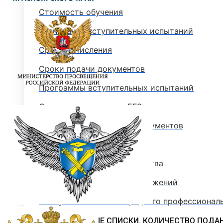
Стоимость обучения
Расписание вступительных испытаний
Сроки зачисления
Сроки подачи документов
Программы вступительных испытаний
Основные сведения о ЕГЭ
Перечень необходимых документов
План приема
Особые права и преимущества
Учет индивидуальных достижений
Поступление на базе среднего профессионал
РЕЙТИНГОВЫЕ СПИСКИ. КОЛИЧЕСТВО ПОДА