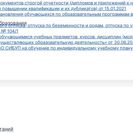
документов строгой отчетности (дипломов и приложений к н
 повышении квалификации и их дубликатов) от 15.01.2021
тановления обучающихся по образовательным программам 
бразования
о отпуска, отпуска по беременности и родам, отпуска по у
 № 104/1
обучающимися учебных предметов, курсов, дисциплин (мод
существляющих образовательную деятельность» от 30.06.20
 СИБУП на обучение по индивидуальному учебному плану» 
таний