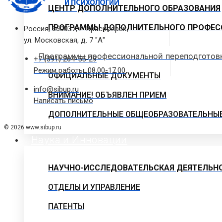
ЦЕНТР ДОПОЛНИТЕЛЬНОГО ОБРАЗОВАНИЯ
ПРОГРАММЫ ДОПОЛНИТЕЛЬНОГО ПРОФЕС
Россия, 660037, г. Красноярск,
ул. Московская, д. 7 "А"
Программы профессиональной переподготов
+7 (391) 264-55-29
Режим работы: 08.00-17.00
ОФИЦИАЛЬНЫЕ ДОКУМЕНТЫ
info@sibup.ru
ВНИМАНИЕ! ОБЪЯВЛЕН ПРИЕМ
Написать письмо
ДОПОЛНИТЕЛЬНЫЕ ОБЩЕОБРАЗОВАТЕЛЬНЫ
© 2026 www.sibup.ru
Наука и Инновации
НАУЧНО-ИССЛЕДОВАТЕЛЬСКАЯ ДЕЯТЕЛЬН
ОТДЕЛЫ И УПРАВЛЕНИЕ
ПАТЕНТЫ