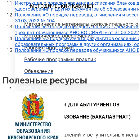
Инструкция о порядке хранения и списания бланков 
МЕТОДИЧЕСКИЙ КАБИНЕТ
удостоверений и других документов об образовании и
Положение «О порядке перевода, отчисления и восс
31.03.2022 № 104
Методические материалы дополнительного о
Положение «О порядке предоставления академическог
трех лет обучающимся АНО ВО СИБУП» от 31.03.2022
Методическое обеспечение
Положение «О порядке зачета результатов освоения 
образовательных программ в других организациях, о
Рабочие программы
Положение «О порядке перевода обучающихся АНО ВО
Рабочие программы практик
Объявления
Полезные ресурсы
Абитуриенту
ИНФОРМАЦИЯ ДЛЯ АБИТУРИЕНТОВ
ВЫСШЕЕ ОБРАЗОВАНИЕ (БАКАЛАВРИАТ)
Перечень направлений и вступительных испы