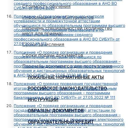
среднего профессионального образования в АНО ВО
Стоимость обучения
СИБУП от 28.04.2021
Положение «О проведении текущего контроля
Информация для абитуриентов
успеваемости и промежуточной аттестации
обучающихся по образовательным программам высшего
Перечень специальностей (количество
образования – программам бакалавриата и по
мест для приема)
образовательным программам среднего
профессионального образования в АНО ВО СИБУП» от
Сроки зачисления
27.05.2022 № 112
Положение «О порядке организации и проведения
Сроки подачи документов
промежуточной аттестации обучающихся по
образовательным программам высшего образования –
Перечень документов для поступления
программам бакалавриата с применением электронного
обучения и дистанционных образовательных технологий
в АНО ВО СИБУП» от 27.05.2020 № 48
ЛОКАЛЬНЫЕ НОРМАТИВНЫЕ АКТЫ
Положение «О порядке проведения государственной
РОССИЙСКОЕ ЗАКОНОДАТЕЛЬСТВО
итоговой (итоговой) аттестации по образовательным
программам высшего образования – программам
бакалавриата в АНО ВО СИБУП» от 27.05.2022 № 111
ИНСТРУКЦИИ
Положение «О порядке организации и проведения
ОБРАЗЦЫ ДОКУМЕНТОВ
государственной итоговой (итоговой) аттестации по
образовательным программам высшего образования –
программам бакалавриата с применением электронного
ОБРАЗОВАТЕЛЬНЫЙ КРЕДИТ
обучения и дистанционных образовательных технологий