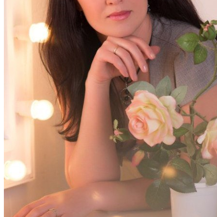
СТУДЕНЧЕСКАЯ ЖИЗНЬ
ОБЪЯВЛЕНИЯ
ГОРЯЧАЯ ЛИНИЯ ДЛЯ СТУДЕНТОВ
СВОДНЫЕ ГРАФИКИ УЧЕБНОГО
ПРОЦЕССА
ЭЛЕКТРОННАЯ ИНФОРМАЦИОННО-
ОБРАЗОВАТЕЛЬНАЯ СРЕДА
МЕТОДИЧЕСКИЙ КАБИНЕТ
Методические материалы
дополнительного образования
Методическое обеспечение
Рабочие программы
Рабочие программы практик