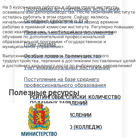
На 5 курсе начала работать в общем отделе института,
Программы вступительных испытаний
осваивала азы делопроизводства. После окончания института
осталась работать в этом отделе. Сейчас являюсь
Основные сведения о ЕГЭ
начальником общего отдела. В летний период времени
работаю в приемной комиссии института. Регулярно повышаю
Перечень необходимых документов
свою квалификацию, в настоящий момент заканчиваю
обучение по дополнительной профессиональной
образовательной программе «Государственное и
План приема
муниципальное управление».
Особые права и преимущества
Выпускникам вузов хотелось бы пожелать легкого
трудоустройства, терпения в достижении поставленных целей
и достойного карьерного роста по выбранному направлению!
Учет индивидуальных достижений
Поступление на базе среднего
профессионального образования
Полезные ресурсы
РЕЙТИНГОВЫЕ СПИСКИ. КОЛИЧЕСТВО
ПОДАННЫХ ЗАЯВЛЕНИЙ
ПРИКАЗЫ О ЗАЧИСЛЕНИИ
ПРОГРАММЫ СПО (КОЛЛЕДЖ)