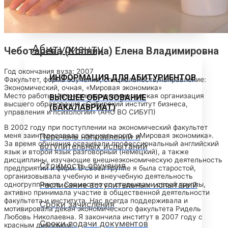
Объявления
Абитуриенту
Чеботарева (Копнина) Елена Владимировна
Год окончания вуза: 2007
ИНФОРМАЦИЯ ДЛЯ АБИТУРИЕНТОВ
Факультет, форма обучения, специальность/направление:
Экономический, очная, «Мировая экономика»
Место работы: Автономная некоммерческая организация
ВЫСШЕЕ ОБРАЗОВАНИЕ
высшего образования «Сибирский институт бизнеса,
(БАКАЛАВРИАТ)
управления и психологии» (АНО ВО СИБУП)
В 2002 году при поступлении на экономический факультет
меня заинтересовала специальность «Мировая экономика».
Перечень направлений и
За время обучения осваивали профессиональный английский
вступительных испытаний
язык и второй язык разговорный (немецкий), а также
дисциплины, изучающие внешнеэкономическую деятельность
Стоимость обучения
предприятий и фирм. В своей группе я была старостой,
организовывала учебную и внеучебную деятельность
Расписание вступительных испытаний
одногруппников. Совместно со студентами своей группы,
активно принимала участие в общественной деятельности
факультета и института. Нас всегда поддерживала и
Сроки зачисления
мотивировала декан экономического факультета Ридель
Любовь Николаевна. Я закончила институт в 2007 году с
Сроки подачи документов
красным дипломом.