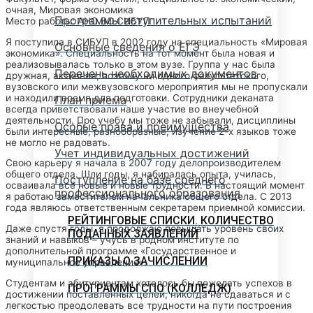
очная, Мировая экономика
Программы вступительных испытаний
Место работы: АНО ВО СИБУП
Я поступила в СИБУП в 2002 году на специальность «Мировая
Основные сведения о ЕГЭ
экономика». Специальность на тот момент была новая и
реализовывалась только в этом вузе. Группа у нас была
Перечень необходимых документов
дружная, активная, поэтому ни одного факультетского,
вузовского или межвузовского мероприятия мы не пропускали
и находили время для подготовки. Сотрудники деканата
План приема
всегда приветствовали наше участие во внеучебной
деятельности. Про учебу мы тоже не забывали, дисциплины
Особые права и преимущества
были интересные, разнообразные, изучение 2-х языков тоже
не могло не радовать.
Учет индивидуальных достижений
Свою карьеру я начала в 2007 году делопроизводителем
общего отдела. Шли годы, я набиралась опыта, училась,
Поступление на базе среднего
осваивала всё новые и новые трудности. В настоящий момент
профессионального образования
я работаю заместителем начальника общего отдела. С 2013
года являюсь ответственным секретарем приемной комиссии.
РЕЙТИНГОВЫЕ СПИСКИ. КОЛИЧЕСТВО
Даже спустя годы, я продолжаю повышать уровень своих
ПОДАННЫХ ЗАЯВЛЕНИЙ
знаний и навыков – учусь в родном институте по
дополнительной программе «Государственное и
ПРИКАЗЫ О ЗАЧИСЛЕНИИ
муниципальное управление».
Студентам и абитуриентам хотелось бы пожелать успехов в
ПРОГРАММЫ СПО (КОЛЛЕДЖ)
достижении поставленных целей, никогда не сдаваться и с
легкостью преодолевать все трудности на пути построения