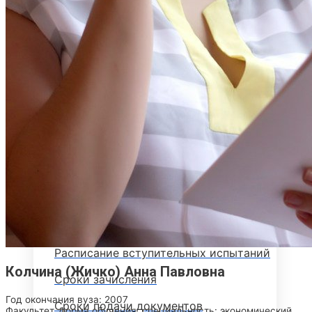
Объявления
Абитуриенту
ИНФОРМАЦИЯ ДЛЯ АБИТУРИЕНТОВ
ВЫСШЕЕ ОБРАЗОВАНИЕ
(БАКАЛАВРИАТ)
Перечень направлений и
вступительных испытаний
Стоимость обучения
Расписание вступительных испытаний
Колчина (Жичко) Анна Павловна
Сроки зачисления
Год окончания вуза: 2007
Сроки подачи документов
Факультет, форма обучения, специальность: экономический,