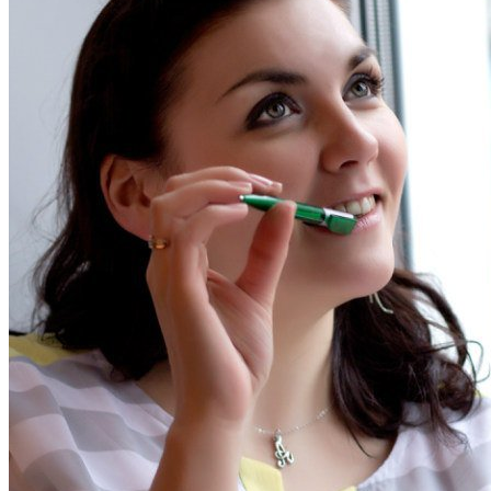
СТУДЕНЧЕСКАЯ ЖИЗНЬ
ОБЪЯВЛЕНИЯ
ГОРЯЧАЯ ЛИНИЯ ДЛЯ СТУДЕНТОВ
СВОДНЫЕ ГРАФИКИ УЧЕБНОГО
ПРОЦЕССА
ЭЛЕКТРОННАЯ ИНФОРМАЦИОННО-
ОБРАЗОВАТЕЛЬНАЯ СРЕДА
МЕТОДИЧЕСКИЙ КАБИНЕТ
Методические материалы
дополнительного образования
Методическое обеспечение
Рабочие программы
Рабочие программы практик