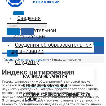
Сведения
об
образовательной
организации
Сведения об образовательной
организации
X
Главная
Научное цитирование
Индекс цитирования
Студенту
Индекс цитирования
РАСПИСАНИЕ ЗАНЯТИЙ
Индекс цитирования – общепринятый в мировой науке
основной показатель «значимости» трудов учёного (или
СТОИМОСТЬ ОБУЧЕНИЯ
научного учреждения), который представляет собой число
ссылок на его публикации в рецензируемых научных
СТУДЕНЧЕСКИЙ СПОРТИВНЫЙ КЛУБ
периодических изданиях за определённый период времени.
«СИБЛИС»
Этот индекс в целом характеризует степень актуальности и
важности проводимых исследований для той области знаний,