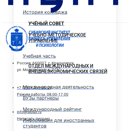
История колледжа
УЧЁНЫЙ СОВЕТ
УЧЕБНО-МЕТОДИЧЕСКОЕ
УПРАВЛЕНИЕ
Учебная часть
Россия, 660037, г. Красноярск,
ОТДЕЛ МЕЖДУНАРОДНЫХ И
ул. Московская, д. 7 "А"
ВНЕШНЕЭКОНОМИЧЕСКИХ СВЯЗЕЙ
Международная деятельность
+7 (391) 264-55-29
Режим работы: 08.00-17.00
ВУЗы партнеры
Международный рейтинг
info@sibup.ru
Написать письмо
Информация для иностранных
студентов