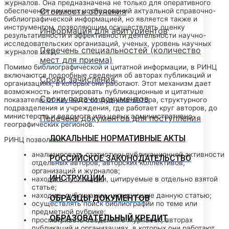
журналов. Она предназначена не только для оперативного
Стоимость обучения
обеспечения научных исследований актуальной справочно-
библиографической информацией, но является также и
инструментом, позволяющим осуществлять оценку
Информация для абитуриентов
результативности и эффективности деятельности научно-
исследовательских организаций, ученых, уровень научных
Перечень специальностей (количество
журналов и т.д.
мест для приема)
Помимо библиографической и цитатной информации, в РИНЦ
включаются подробные сведения об авторах публикаций и
Сроки зачисления
организациях, в которых они работают. Этот механизм дает
возможность интегрировать публикационные и цитатные
Сроки подачи документов
показатели: от научного сотрудника-автора, структурного
подразделения и учреждения, где работает круг авторов, до
министерств и ведомств или целых административно-
Перечень документов для поступления
географических регионов.
ЛОКАЛЬНЫЕ НОРМАТИВНЫЕ АКТЫ
РИНЦ позволяет:
анализировать статистику публикационной активности
РОССИЙСКОЕ ЗАКОНОДАТЕЛЬСТВО
отдельных авторов, авторских коллективов,
организаций и журналов;
ИНСТРУКЦИИ
находить публикации, цитируемые в отдельно взятой
статье;
находить публикации, цитирующие данную статью;
ОБРАЗЦЫ ДОКУМЕНТОВ
осуществлять поиск библиографии по теме или
предметной рубрике;
ОБРАЗОВАТЕЛЬНЫЙ КРЕДИТ
просматривать сведения о журналах, авторах
публикаций и организациях, в которых они работают.