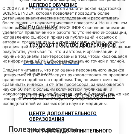
ЦЕЛЕВОЕ ОБУЧЕНИЕ
С 2009 г. в РИНЦе внедряется аналитическая надстройка
SCIENCE INDEX, которая позволяет проводить более
детальные аналитические исследования и рассчитывать
более сложные наукометрические показатели. На нынешнем
Выпускнику
этапе развития системы SCIENCE INDEX основное внимание
уделяется привлечению к работе по уточнению информации,
исправлению ошибок и привязке публикаций и ссылок к
авторам, организациям и журналам самих учёных, научных
ТРУДОУСТРОЙСТВО ВЫПУСКНИКОВ
организаций и издательств. Этот подход может дать реальные
результаты, учитывая то, что и авторы, и организации, и
научные журналы заинтересованы в том, чтобы касающаяся
их информация в РИНЦ была максимально точной и полной.
Отзывы работодателей
Следует учитывать, что при оценке персонального индекса
Выпускники
цитируемости учёного следует руководствоваться правилом
сравнения подобного с подобным. Так, не имеет смысла
сравнивать индексы и отчёты профессора, занимающегося
наукой 50 лет, с большим количеством публикаций, и
Дополнительное образование
молодого аспиранта, опубликовавшего 4–5 статей, так же как
некорректно сравнивать индекс цитируемости
исследователей из разных сфер науки и медицины.
ЦЕНТР ДОПОЛНИТЕЛЬНОГО
ОБРАЗОВАНИЯ
Полезные ресурсы
ПРОГРАММЫ ДОПОЛНИТЕЛЬНОГО