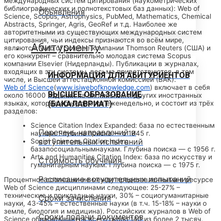
международных систем цитирования (наукометрических
библиографических и полнотекстовых баз данных): Web of
Объявления
Science, Scopus, Astrophysics, PubMed, Mathematics, Chemical
Abstracts, Springer, Agris, GeoRef и т.д. Наиболее же
авторитетными из существующих международных систем
цитирования, чьи индексы признаются во всём мире,
Абитуриенту
являются: Web of Science компании Thomson Reuters (США) и
его конкурент – сравнительно молодая система Scopus
компании Elsevier (Нидерланды). Публикации в журналах,
входящих в эти системы, весьма приветствуются, в том
ИНФОРМАЦИЯ ДЛЯ АБИТУРИЕНТОВ
числе, и Высшей аттестационной комиссией (ВАК).
Web of Science
(
www.isiwebofknowledge.com
) включает в себя
ВЫСШЕЕ ОБРАЗОВАНИЕ
около 16000 изданий на английском и других иностранных
языках, которые обновляются еженедельно, и состоит из трёх
(БАКАЛАВРИАТ)
разделов:
Science Citation Index Expanded: база по естественным
Перечень направлений и
наукам. Глубина поиска — с 1945 г.
вступительных испытаний
Social Sciences Citation Index:
базапосоциальнымнаукам. Глубина поиска — с 1956 г.
Arts and Humanities Citation Index: база по искусству и
Стоимость обучения
гуманитарным наукам. Глубина поиска — с 1975 г.
Расписание вступительных испытаний
Процентное соотношение между представленными в ресурсе
Web of Science дисциплинами следующее: 25-27% –
технические и прикладные науки, 30% – социогуманитарные
Сроки зачисления
науки, 43-45% – естественные науки (в т.ч. 15-18% – науки о
земле, биология и медицина). Российских журналов в Web of
Сроки подачи документов
Science обрабатывается всего около 140 из более 2 тысяч,