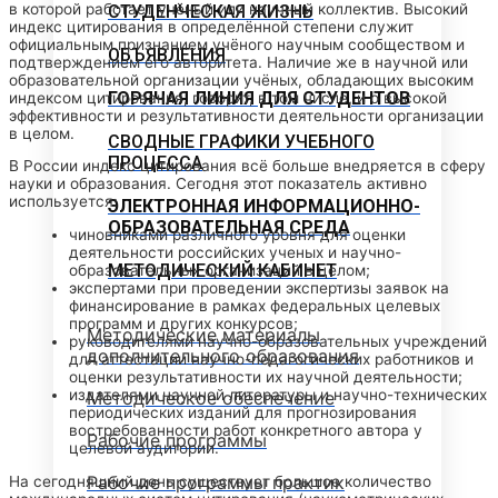
в которой работает учёный или научный коллектив. Высокий
СТУДЕНЧЕСКАЯ ЖИЗНЬ
индекс цитирования в определённой степени служит
официальным признанием учёного научным сообществом и
ОБЪЯВЛЕНИЯ
подтверждением его авторитета. Наличие же в научной или
образовательной организации учёных, обладающих высоким
ГОРЯЧАЯ ЛИНИЯ ДЛЯ СТУДЕНТОВ
индексом цитирования, говорит, в том числе, и о высокой
эффективности и результативности деятельности организации
в целом.
СВОДНЫЕ ГРАФИКИ УЧЕБНОГО
ПРОЦЕССА
В России индекс цитирования всё больше внедряется в сферу
науки и образования. Сегодня этот показатель активно
используется:
ЭЛЕКТРОННАЯ ИНФОРМАЦИОННО-
ОБРАЗОВАТЕЛЬНАЯ СРЕДА
чиновниками различного уровня для оценки
деятельности российских ученых и научно-
МЕТОДИЧЕСКИЙ КАБИНЕТ
образовательных организаций в целом;
экспертами при проведении экспертизы заявок на
финансирование в рамках федеральных целевых
программ и других конкурсов;
Методические материалы
руководителями научно-образовательных учреждений
дополнительного образования
для аттестации научно-педагогических работников и
оценки результативности их научной деятельности;
издателями научной литературы и научно-технических
Методическое обеспечение
периодических изданий для прогнозирования
востребованности работ конкретного автора у
Рабочие программы
целевой аудитории.
Рабочие программы практик
На сегодняшний день существует большое количество