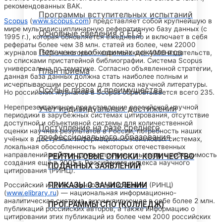
рекомендованных ВАК.
Программы вступительных испытаний
Scopus
(
www.scopus.com
) представляет собой крупнейшую в
мире мультидисциплинарную реферативную базу данных (с
Основные сведения о ЕГЭ
1995 г.), которая обновляется ежедневно и включает в себя
рефераты более чем 38 млн. статей из более, чем 22000
Перечень необходимых документов
журналов (52% из которых – европейские) 4000 издательств,
со списками пристатейной библиографии. Система Scopus
универсальна по тематике. Согласно объявленной стратегии,
План приема
данная база данных должна стать наиболее полным и
исчерпывающим ресурсом для поиска научной литературы.
Особые права и преимущества
Но российских журналов в Scopus обрабатывается всего 235.
Нерепрезентативное представление российской научной
Учет индивидуальных достижений
периодики в зарубежных системах цитирования, отсутствие
доступной и объективной системы для количественной
Поступление на базе среднего
оценки научных результатов в России, потребность наших
профессионального образования
учёных в доступных информационно-поисковых системах,
локальная обособленность некоторых отечественных
направлений науки и другие причины, вызвали необходимость
РЕЙТИНГОВЫЕ СПИСКИ. КОЛИЧЕСТВО
создания ещё в 2005 г. Российского индекса научного
ПОДАННЫХ ЗАЯВЛЕНИЙ
цитирования (РИНЦ).
ПРИКАЗЫ О ЗАЧИСЛЕНИИ
Российский индекс научного цитирования (РИНЦ)
(
www.elibrary.ru
) — национальная информационно-
аналитическая система, аккумулирующая в себе более 2 млн.
ПРОГРАММЫ СПО (КОЛЛЕДЖ)
публикаций российских авторов, а также информацию о
цитировании этих публикаций из более чем 2000 российских