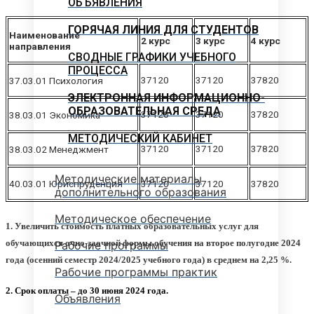
ОБЪЯВЛЕНИЯ
ГОРЯЧАЯ ЛИНИЯ ДЛЯ СТУДЕНТОВ
Наименование
2 курс
3 курс
4 курс
направления
СВОДНЫЕ ГРАФИКИ УЧЕБНОГО
ПРОЦЕССА
37120
37120
37820
37.03.01 Психология
ЭЛЕКТРОННАЯ ИНФОРМАЦИОННО-
ОБРАЗОВАТЕЛЬНАЯ СРЕДА
37120
37120
37820
38.03.01 Экономика
МЕТОДИЧЕСКИЙ КАБИНЕТ
37120
37120
37820
38.03.02 Менеджмент
Методические материалы
40.03.01 Юриспруденция
37120
37120
37820
дополнительного образования
Методическое обеспечение
1. Увеличить стоимость платных образовательных услуг для
обучающихся очно-заочной формы обучения на второе полугодие 2024
Рабочие программы
года (осенний семестр 2024/2025 учебного года) в среднем на 2,25 %.
Рабочие программы практик
2. Срок оплаты – до 30 июня 2024 года.
Объявления