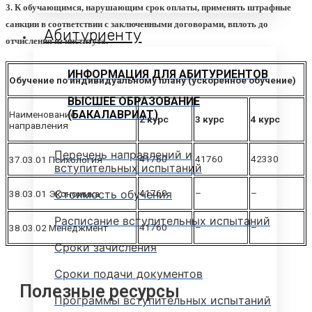
3. К обучающимся, нарушающим срок оплаты, применять штрафные
санкции в соответствии с заключенными договорами, вплоть до
Абитуриенту
отчисления из института.
ИНФОРМАЦИЯ ДЛЯ АБИТУРИЕНТОВ
Обучение по индивидуальному плану (ускоренное обучение)
ВЫСШЕЕ ОБРАЗОВАНИЕ
(БАКАЛАВРИАТ)
Наименование
2 курс
3 курс
4 курс
направления
Перечень направлений и
41760
41760
42330
37.03.01 Психология
вступительных испытаний
Стоимость обучения
41760
–
–
38.03.01 Экономика
Расписание вступительных испытаний
41760
–
–
38.03.02 Менеджмент
Сроки зачисления
Сроки подачи документов
Полезные ресурсы
Программы вступительных испытаний