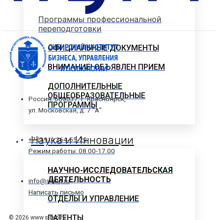
Программы профессиональной
переподготовки
ОФИЦИАЛЬНЫЕ ДОКУМЕНТЫ
ВНИМАНИЕ! ОБЪЯВЛЕН ПРИЕМ
ДОПОЛНИТЕЛЬНЫЕ
ОБЩЕОБРАЗОВАТЕЛЬНЫЕ
Россия, 660037, г. Красноярск,
ПРОГРАММЫ
ул. Московская, д. 7 "А"
Наука и Инновации
+7 (391) 264-55-29
Режим работы: 08.00-17.00
НАУЧНО-ИССЛЕДОВАТЕЛЬСКАЯ
ДЕЯТЕЛЬНОСТЬ
info@sibup.ru
Написать письмо
ОТДЕЛЫ И УПРАВЛЕНИЕ
ПАТЕНТЫ
© 2026 www.sibup.ru