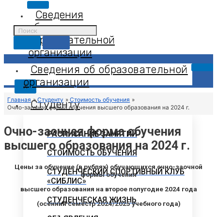
Сведения
об
образовательной
организации
Сведения об образовательной
организации
X
Главная
Студенту
Стоимость обучения
Студенту
Очно-заочная форма обучения высшего образования на 2024 г.
Очно-заочная форма обучения
РАСПИСАНИЕ ЗАНЯТИЙ
высшего образования на 2024 г.
СТОИМОСТЬ ОБУЧЕНИЯ
Цены за обучение (в рублях) обучающихся очно-заочной
СТУДЕНЧЕСКИЙ СПОРТИВНЫЙ КЛУБ
формы обучения
«СИБЛИС»
высшего образования на второе полугодие 2024 года
СТУДЕНЧЕСКАЯ ЖИЗНЬ
(осенний семестр 2024/2025 учебного года)