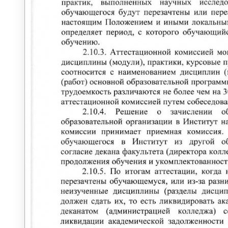
БИБЛИОТЕКА
Документы библиотеки
Читателю
Ресурсы библиотеки
Комплектование ресурсов
Книгообеспеченность
Преподавателям
Наукометрия
Доступная среда
ЮРИДИЧЕСКИЙ КОНСУЛЬТАЦИОННО-
МЕТОДИЧЕСКИЙ ЦЕНТР