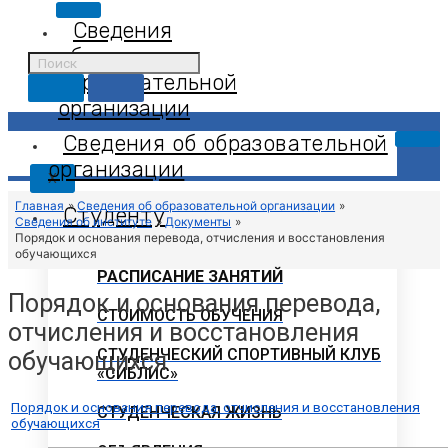
Сведения
об
образовательной
организации
Сведения об образовательной
организации
X
Главная
Сведения об образовательной организации
Студенту
Сведения об институте
Документы
Порядок и основания перевода, отчисления и восстановления
обучающихся
РАСПИСАНИЕ ЗАНЯТИЙ
Порядок и основания перевода,
СТОИМОСТЬ ОБУЧЕНИЯ
отчисления и восстановления
СТУДЕНЧЕСКИЙ СПОРТИВНЫЙ КЛУБ
обучающихся
«СИБЛИС»
Порядок и основания перевода, отчисления и восстановления
СТУДЕНЧЕСКАЯ ЖИЗНЬ
обучающихся