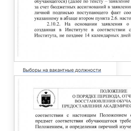
НАУКА И ОБРАЗОВАНИЕ ПРОТИВ
ТЕРРОРА
ПРОТИВОДЕЙСТВИЕ КОРРУПЦИИ И
ТЕРРОРУ
ОТДЕЛ КАДРОВ
Конкурс на замещение вакантных
должностей научно-педагогических
работников
Выборы на вакантные должности
Вакансии
ОБЩИЙ ОТДЕЛ
ОЦЕНКА КАЧЕСТВА ОБРАЗОВАНИЯ
ДЕМОНСТРАЦИОННЫЙ ЭКЗАМЕН
АДАПТИРОВАННЫЕ
ОБРАЗОВАТЕЛЬНЫЕ ПРОГРАММЫ