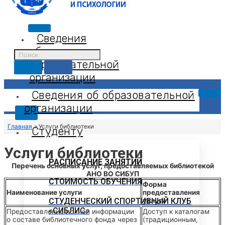
Сведения
об
образовательной
организации
Сведения об образовательной
организации
X
Главная
Услуги библиотеки
Студенту
Услуги библиотеки
РАСПИСАНИЕ ЗАНЯТИЙ
Перечень основных услуг, предоставляемых библиотекой
АНО ВО СИБУП
СТОИМОСТЬ ОБУЧЕНИЯ
Форма
Наименование услуги
предоставления
СТУДЕНЧЕСКИЙ СПОРТИВНЫЙ КЛУБ
услуги
«СИБЛИС»
Предоставление полной информации
Доступ к каталогам
о составе библиотечного фонда через
(традиционным,