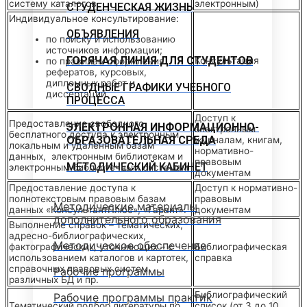
систему каталогов
электронным)
СТУДЕНЧЕСКАЯ ЖИЗНЬ
Индивидуальное консультирование:
ОБЪЯВЛЕНИЯ
по поиску и использованию
источников информации;
ГОРЯЧАЯ ЛИНИЯ ДЛЯ СТУДЕНТОВ
Консультация
по правилам оформления
рефератов, курсовых,
дипломных работ и
СВОДНЫЕ ГРАФИКИ УЧЕБНОГО
диссертаций
ПРОЦЕССА
Доступ к
Предоставление свободного
ЭЛЕКТРОННАЯ ИНФОРМАЦИОННО-
электронным
бесплатного доступа к электронным
ОБРАЗОВАТЕЛЬНАЯ СРЕДА
журналам, книгам,
локальным и удаленным базам
нормативно-
данных, электронным библиотекам и
правовым
МЕТОДИЧЕСКИЙ КАБИНЕТ
электронным библиотечным системам
документам
Предоставление доступа к
Доступ к нормативно-
полнотекстовым правовым базам
правовым
Методические материалы
данных «КонсультантПлюс», «Гарант».
документам
дополнительного образования
Выполнение справок – тематических,
адресно-библиографических,
Методическое обеспечение
фактографических, уточняющих – с
Библиографическая
использованием каталогов и картотек,
справка
справочных правовых систем,
Рабочие программы
различных БД и пр.
Библиографический
Рабочие программы практик
Тематический подбор литературы по
список (от 3 до 10