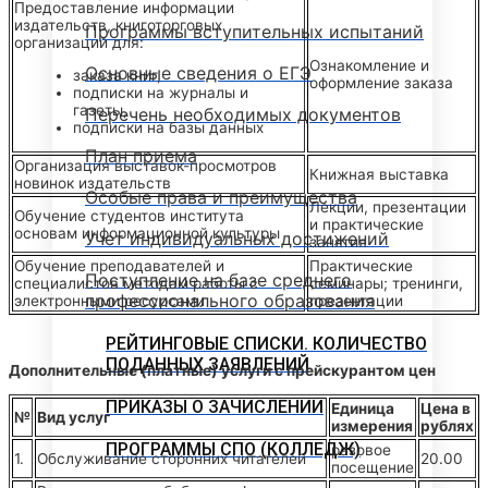
Предоставление информации
издательств, книготорговых
Программы вступительных испытаний
организаций для:
Ознакомление и
Основные сведения о ЕГЭ
заказа книг,
оформление заказа
подписки на журналы и
газеты,
Перечень необходимых документов
подписки на базы данных
План приема
Организация выставок-просмотров
Книжная выставка
новинок издательств
Особые права и преимущества
Лекции, презентации
Обучение студентов института
и практические
основам информационной культуры
Учет индивидуальных достижений
занятия
Обучение преподавателей и
Практические
Поступление на базе среднего
специалистов методам работы с
семинары; тренинги,
профессионального образования
электронными ресурсами
презентации
РЕЙТИНГОВЫЕ СПИСКИ. КОЛИЧЕСТВО
ПОДАННЫХ ЗАЯВЛЕНИЙ
Дополнительные (платные) услуги с прейскурантом цен
ПРИКАЗЫ О ЗАЧИСЛЕНИИ
Единица
Цена в
№
Вид услуг
измерения
рублях
ПРОГРАММЫ СПО (КОЛЛЕДЖ)
разовое
1.
Обслуживание сторонних читателей
20.00
посещение