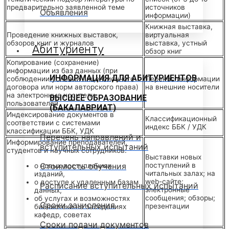
предварительно заявленной теме
источников
Объявления
информации)
Книжная выставка,
Проведение книжных выставок,
виртуальная
обзоров книг и журналов
выставка, устный
Абитуриенту
обзор книг
Копирование (сохранение)
информации из баз данных (при
ИНФОРМАЦИЯ ДЛЯ АБИТУРИЕНТОВ
соблюдении условий лицензионного
Перенос информации
договора или норм авторского права)
на внешние носители
на электронные носители
ВЫСШЕЕ ОБРАЗОВАНИЕ
пользователей
(БАКАЛАВРИАТ)
Индексирование документов в
Классификационный
соответствии с системами
индекс ББК / УДК
классификации ББК, УДК
Перечень направлений и
Информирование преподавателей,
вступительных испытаний
студентов и научных сотрудников:
Выставки новых
Стоимость обучения
поступлений в
о новых поступлениях
читальных залах; на
изданий,
web-сайте;
о доступе к удаленным базам
Расписание вступительных испытаний
электронные
данных,
сообщения; обзоры;
об услугах и возможностях
Сроки зачисления
презентации
библиотеки на заседаниях
кафедр, советах
Сроки подачи документов