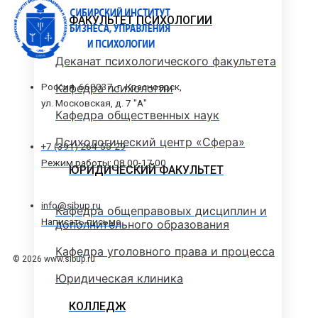
ФАКУЛЬТЕТ ПСИХОЛОГИИ
Деканат психологического факультета
Кафедра психологии
Россия, 660037, г. Красноярск,
ул. Московская, д. 7 "А"
Кафедра общественных наук
Психологический центр «Сфера»
+7 (391) 264-55-29
Режим работы: 08.00-17.00
ЮРИДИЧЕСКИЙ ФАКУЛЬТЕТ
info@sibup.ru
Кафедра общеправовых дисциплин и
Написать письмо
дополнительного образования
Кафедра уголовного права и процесса
© 2026 www.sibup.ru
Юридическая клиника
КОЛЛЕДЖ